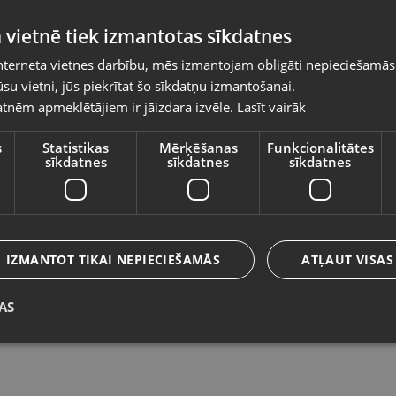
Pasūtījumi tiks piegādāti uz izvēlēto
 vietnē tiek izmantotas sīkdatnes
valsti
nterneta vietnes darbību, mēs izmantojam obligāti nepieciešamās
Vietnes saturs būs attēlots izvēlētajā valodā
su vietni, jūs piekrītat šo sīkdatņu izmantošanai.
Xiaomi Poco X3 Pro 128GB 6GB RAM
X
tnēm apmeklētājiem ir jāizdara izvēle.
Lasīt vairāk
Valsts
2
Ķekava, Nākotnes iela 1
Do
Stāvoklis Ilgstoši lietots (Garantija 14 dienas)
s
Statistikas
Mērķēšanas
Funkcionalitātes
sīkdatnes
sīkdatnes
sīkdatnes
St
69.00
€
2
Valoda
No
3.14
€
/mēn.
N
Latviešu / Latvian
IZMANTOT TIKAI NEPIECIEŠAMĀS
ATĻAUT VISAS
AS
Saglabāt