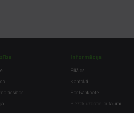
zība
Informācija
de
Filiāles
sa
Kontakti
uma tiesības
Par Banknote
ja
Biežāk uzdotie jautājumi
uzpirkšana
Lietots – Pārbaudīts
ksmes
Noteikumi un privātuma politik