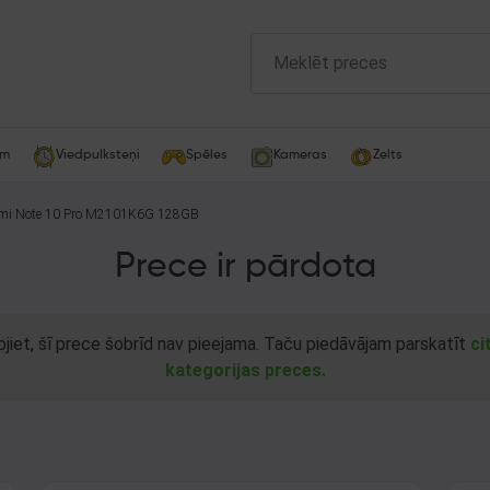
am
Viedpulksteņi
Spēles
Kameras
Zelts
dmi Note 10 Pro M2101K6G 128GB
Prece ir pārdota
ojiet, šī prece šobrīd nav pieejama. Taču piedāvājam parskatīt
ci
kategorijas preces.