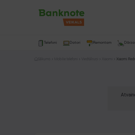
Telefoni
Datori
Remontam
Dārz
Sākums
Mobilie telefoni
Viedtālruņi
Xiaomi
Xiaomi Re
Atvain