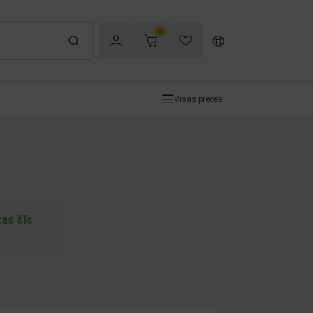
0
Visas preces
tas šīs