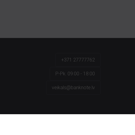
+371 27777762
P.-Pk. 09:00 - 18:00
veikals@banknote.lv
a