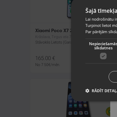
Šajā tīmekļa
Lai nodrošinātu i
Turpinot lietot mū
Xiaomi Poco X7 256GB
Par pārējām sīkda
Krāslava, Tirgus iela 7
Stāvoklis Lietots (Garantija 6 mēneši)
Nepieciešamā
sīkdatnes
165.00
€
No
7.50
€
/mēn.
RĀDĪT DETAĻ