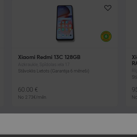
Xiaomi Redmi 13C 128GB
X
R
Aizkraukle, Spīdolas iela 17
Rī
Stāvoklis Lietots (Garantija 6 mēneši)
St
60.00
€
9
No
2.73
€
/mēn.
N