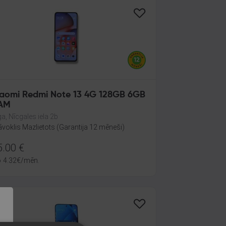
iaomi Redmi Note 13 4G 128GB 6GB
AM
ga, Nīcgales iela 2b
āvoklis Mazlietots (Garantija 12 mēneši)
5.00
€
o
4.32
€
/mēn.