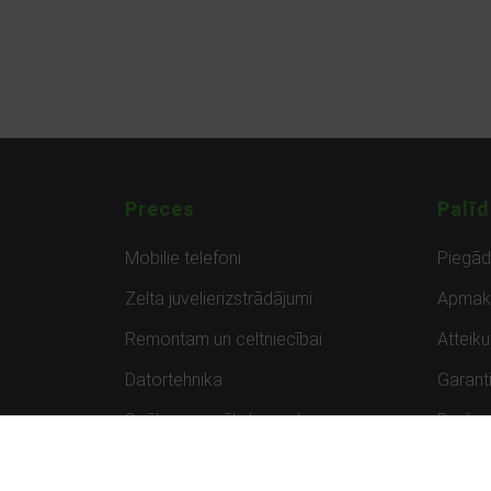
Preces
Palīd
Mobilie telefoni
Piegā
Zelta juvelierizstrādājumi
Apmak
Remontam un celtniecībai
Atteik
Datortehnika
Garanti
Spēles un spēļu konsoles
Preču 
Planšetdatori
Atsau