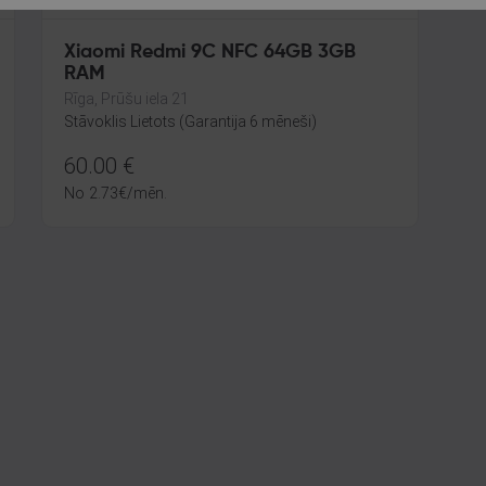
Xiaomi Redmi 9C NFC 64GB 3GB
RAM
Rīga, Prūšu iela 21
Stāvoklis Lietots (Garantija 6 mēneši)
60.00
€
No
2.73
€
/mēn.