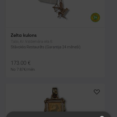
Zelta kulons
Talsi, Kr. Valdemāra iela 8
Stāvoklis Restaurēts (Garantija 24 mēneši)
173.00
€
No
7.87
€
/mēn.