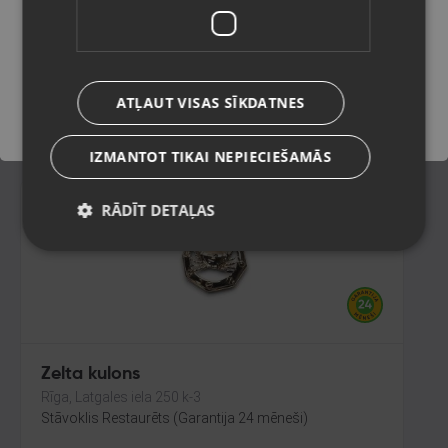
Rīga, Tilta iela 12
Stāvoklis Restaurēts (Garantija 24 mēneši)
Saglabāt
91.00
€
ATĻAUT VISAS SĪKDATNES
No
4.14
€
/mēn.
IZMANTOT TIKAI NEPIECIEŠAMĀS
RĀDĪT DETAĻAS
Zelta kulons
Rīga, Latgales iela 250 k-3
Stāvoklis Restaurēts (Garantija 24 mēneši)