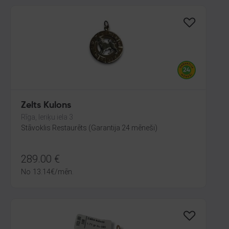
Zelts Kulons
Rīga, Ieriķu iela 3
Stāvoklis Restaurēts (Garantija 24 mēneši)
289.00
€
No
13.14
€
/mēn.