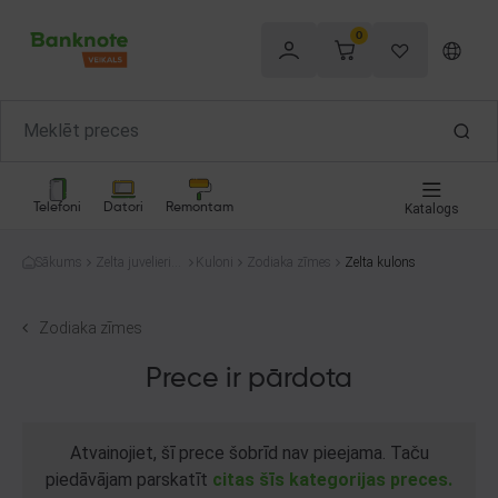
0
Telefoni
Datori
Remontam
Katalogs
Sākums
Zelta juvelierizs
Kuloni
Zodiaka zīmes
Zelta kulons
trādājumi
Zodiaka zīmes
Prece ir pārdota
Atvainojiet, šī prece šobrīd nav pieejama. Taču
piedāvājam parskatīt
citas šīs kategorijas preces.