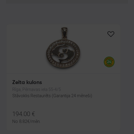
Zelta kulons
Rīga, Pērnavas iela 55-4/5
Stāvoklis Restaurēts (Garantija 24 mēneši)
194.00
€
No
8.82
€
/mēn.