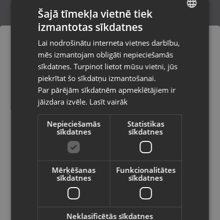
Šajā tīmekļa vietnē tiek
izmantotas sīkdatnes
LATVIAN
Zelts Kulons
Lai nodrošinātu interneta vietnes darbību,
Rīga, Jūrmalas gatve 85
RUSSIAN
mēs izmantojam obligāti nepieciešamās
Stāvoklis Restaurēts (Garantija 24 mēneši)
LITHUANIAN
sīkdatnes. Turpinot lietot mūsu vietni, jūs
Pasūtījumi tiks piegādāti uz
piekrītat šo sīkdatņu izmantošanai.
izvēlēto valsti
239.00
€
Par pārējām sīkdatnēm apmeklētājiem ir
No
10.87
€
/mēn.
jāizdara izvēle.
Lasīt vairāk
Vietnes saturs būs attēlots izvēlētajā
valodā
Nepieciešamās
Statistikas
sīkdatnes
sīkdatnes
Valsts
Mērķēšanas
Funkcionalitātes
sīkdatnes
sīkdatnes
Valoda
Latviešu / Latvian
Neklasificētās sīkdatnes
Zelta kulons