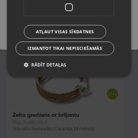
Rīga, Merķeļa iela 7
Stāvoklis Restaurēts (Garantija 24 mēneši)
Saglabāt
335.00
€
ATĻAUT VISAS SĪKDATNES
No
15.23
€
/mēn.
IZMANTOT TIKAI NEPIECIEŠAMĀS
RĀDĪT DETAĻAS
Zelta gredzens ar briljantu
Rīga, Audēju iela 6
Stāvoklis Restaurēts (Garantija 24 mēneši)