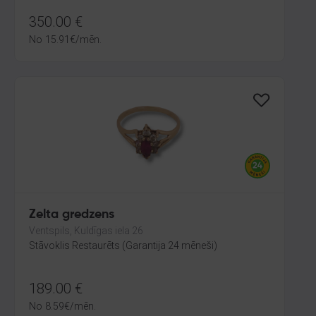
350.00
€
No
15.91
€
/mēn.
Zelta gredzens
Ventspils, Kuldīgas iela 26
Stāvoklis Restaurēts (Garantija 24 mēneši)
189.00
€
No
8.59
€
/mēn.