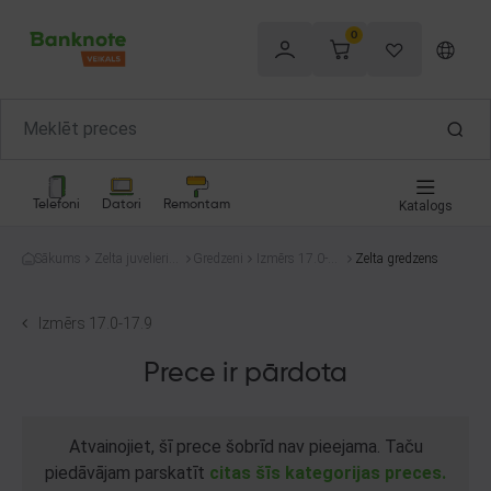
0
Telefoni
Datori
Remontam
Katalogs
Sākums
Zelta juvelierizs
Gredzeni
Izmērs 17.0-1
Zelta gredzens
trādājumi
7.9
Izmērs 17.0-17.9
Prece ir pārdota
Atvainojiet, šī prece šobrīd nav pieejama. Taču
piedāvājam parskatīt
citas šīs kategorijas preces.