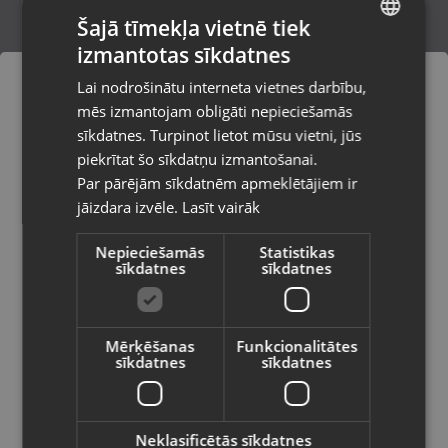
Šajā tīmekļa vietnē tiek
izmantotas sīkdatnes
LATVIAN
Zelta gredzens
Lai nodrošinātu interneta vietnes darbību,
Rīga, Dižozolu iela 11
RUSSIAN
mēs izmantojam obligāti nepieciešamās
Stāvoklis Restaurēts (Garantija 24 mēneši)
LITHUANIAN
sīkdatnes. Turpinot lietot mūsu vietni, jūs
Pasūtījumi tiks piegādāti uz
piekrītat šo sīkdatņu izmantošanai.
izvēlēto valsti
315.00
€
Par pārējām sīkdatnēm apmeklētājiem ir
No
14.32
€
/mēn.
jāizdara izvēle.
Lasīt vairāk
Vietnes saturs būs attēlots izvēlētajā
valodā
Nepieciešamās
Statistikas
sīkdatnes
sīkdatnes
Valsts
Mērķēšanas
Funkcionalitātes
sīkdatnes
sīkdatnes
Valoda
Latviešu / Latvian
Neklasificētās sīkdatnes
Zelta gredzens