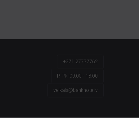
+371 27777762
P.-Pk. 09:00 - 18:00
veikals@banknote.lv
a