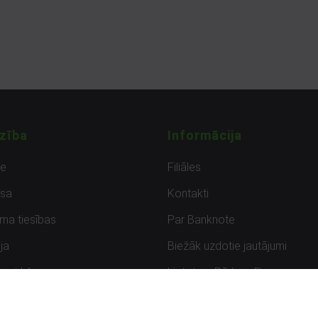
zība
Informācija
de
Filiāles
sa
Kontakti
uma tiesības
Par Banknote
ja
Biežāk uzdotie jautājumi
uzpirkšana
Lietots – Pārbaudīts
ksmes
Noteikumi un privātuma politik