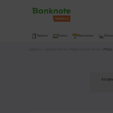
Telefoni
Datori
Remontam
Dārz
Sākums
Sadzīves tehnika
Pārējā sadzīves tehnika
Philips
Atvain