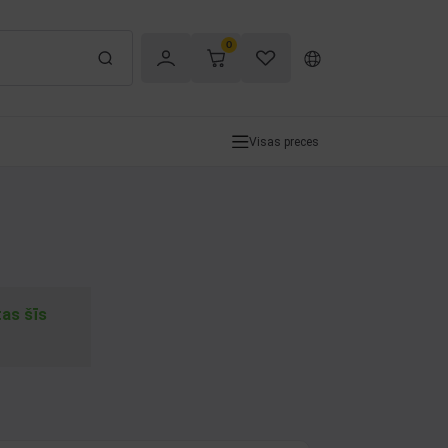
0
Visas preces
tas šīs