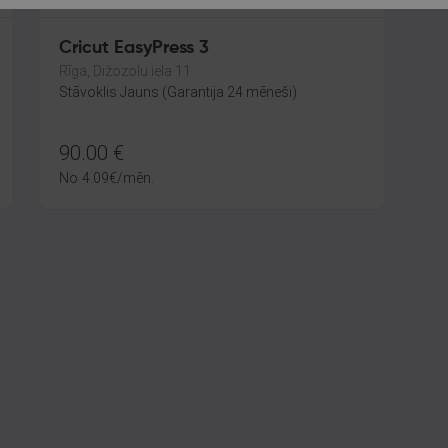
Cricut EasyPress 3
Rīga, Dižozolu iela 11
Stāvoklis Jauns (Garantija 24 mēneši)
90.00
€
No
4.09
€
/mēn.