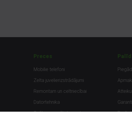
Preces
Palīd
Mobilie telefoni
Piegā
Zelta juvelierizstrādājumi
Apmak
Remontam un celtniecībai
Atteik
Datortehnika
Garanti
Spēles un spēļu konsoles
Preču 
Planšetdatori
Atsau