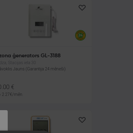
Ozona ģenerators GL-3188
dza, Stacijas iela 30
āvoklis Jauns (Garantija 24 mēneši)
0.00
€
o
2.27
€
/mēn.