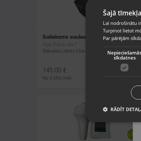
Šajā tīmekļa
Lai nodrošinātu i
Turpinot lietot mū
Saliekams saules panelis 160W
Par pārējām sīkda
Rīga, Katoļu iela 7
Stāvoklis Lietots (Garantija 6 mēneši)
Nepieciešamā
sīkdatnes
145.00
€
No
6.59
€
/mēn.
RĀDĪT DETAĻ