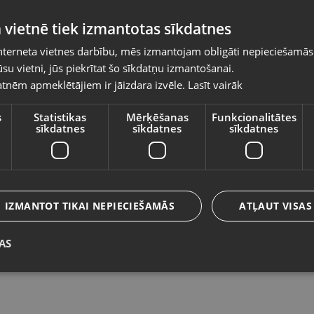
Pasūtījumi tiks piegādāti uz izvēlēto
 vietnē tiek izmantotas sīkdatnes
valsti
nterneta vietnes darbību, mēs izmantojam obligāti nepieciešamās
Vietnes saturs būs attēlots izvēlētajā valodā
su vietni, jūs piekrītat šo sīkdatņu izmantošanai.
Philips GoZero ADD4901BK/10
E
tnēm apmeklētājiem ir jāizdara izvēle.
Lasīt vairāk
Valsts
Bauska, Salātu iela 29
Rīg
Stāvoklis Jauns (Garantija 24 mēneši)
St
s
Statistikas
Mērķēšanas
Funkcionalitātes
sīkdatnes
sīkdatnes
sīkdatnes
Valoda
40.00
€
2
Latviešu / Latvian
IZMANTOT TIKAI NEPIECIEŠAMĀS
ATĻAUT VISAS
AS
Saglabāt