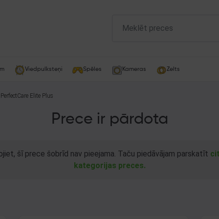
am
Viedpulksteņi
Spēles
Kameras
Zelts
 PerfectCare Elite Plus
Prece ir pārdota
ojiet, šī prece šobrīd nav pieejama. Taču piedāvājam parskatīt
ci
kategorijas preces.