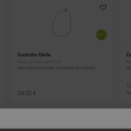
Sudrabs Ķēde
Z
Rīga, Jūrmalas gatve 30
Rī
Stāvoklis Restaurēts (Garantija 24 mēneši)
St
1
34.00
€
N