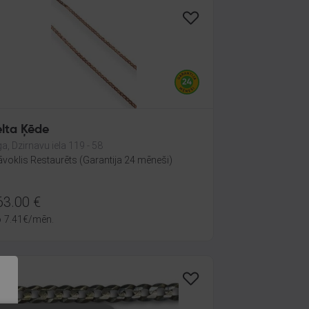
elta Ķēde
ga, Dzirnavu iela 119 - 58
āvoklis Restaurēts (Garantija 24 mēneši)
63.00
€
o
7.41
€
/mēn.