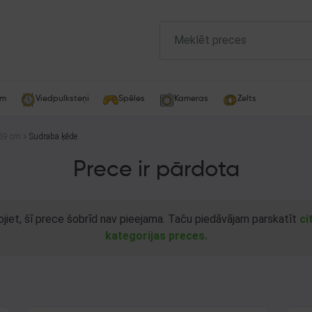
am
Viedpulksteņi
Spēles
Kameras
Zelts
59 cm
Sudraba ķēde
Prece ir pārdota
ojiet, šī prece šobrīd nav pieejama. Taču piedāvājam parskatīt
ci
kategorijas preces.