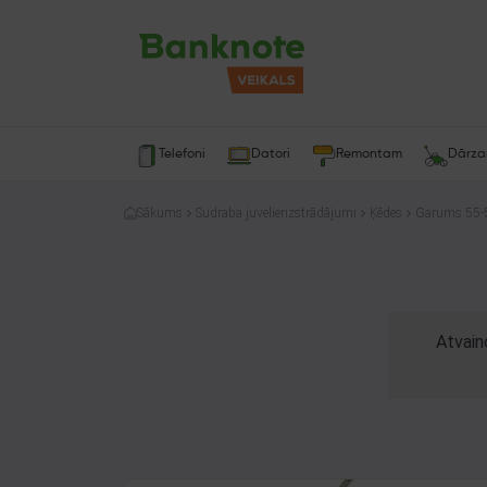
Telefoni
Datori
Remontam
Dārz
Sākums
Sudraba juvelierizstrādājumi
Ķēdes
Garums 55-
Atvain