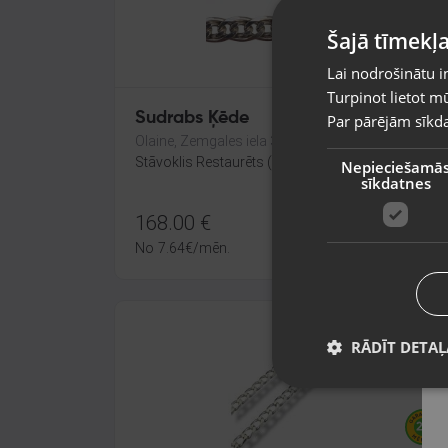
Šajā tīmekļa
Lai nodrošinātu i
Turpinot lietot mū
Sudrabs Ķēde
Par pārējām sīkda
Olaine, Zemgales iela 37
Stāvoklis Restaurēts (Garantija 24 mēneši)
Nepieciešamā
sīkdatnes
168.00
€
No
7.64
€
/mēn.
RĀDĪT DETAĻ