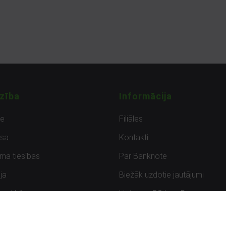
zība
Informācija
de
Filiāles
sa
Kontakti
uma tiesības
Par Banknote
ja
Biežāk uzdotie jautājumi
uzpirkšana
Lietots – Pārbaudīts
ksmes
Noteikumi un privātuma politik