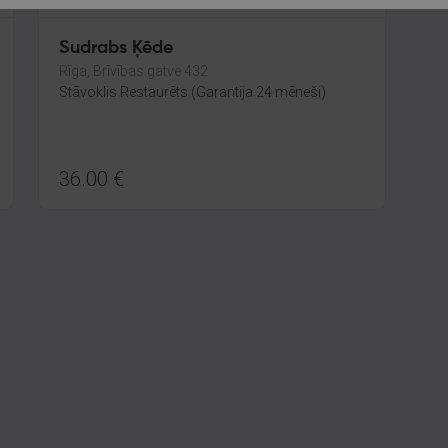
Sudrabs Ķēde
Rīga, Brīvības gatve 432
Stāvoklis Restaurēts (Garantija 24 mēneši)
36.00
€