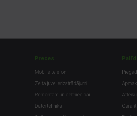
Preces
Palīd
Mobilie telefoni
Piegā
Zelta juvelierizstrādājumi
Apmak
Remontam un celtniecībai
Atteik
Datortehnika
Garanti
Spēles un spēļu konsoles
Preču 
Planšetdatori
Atsau