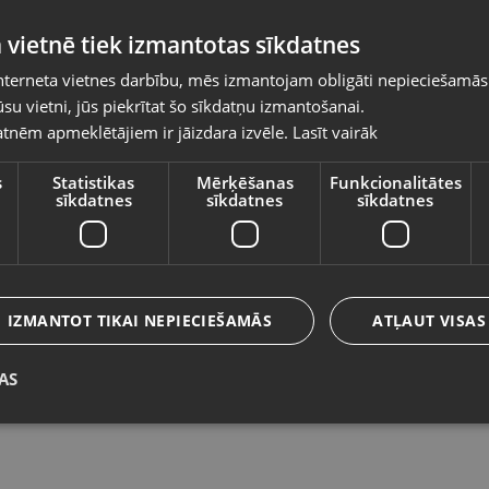
Pasūtījumi tiks piegādāti uz izvēlēto
 vietnē tiek izmantotas sīkdatnes
valsti
nterneta vietnes darbību, mēs izmantojam obligāti nepieciešamās
Vietnes saturs būs attēlots izvēlētajā valodā
su vietni, jūs piekrītat šo sīkdatņu izmantošanai.
Sudraba ķēde
S
tnēm apmeklētājiem ir jāizdara izvēle.
Lasīt vairāk
Valsts
Rīga, Merķeļa iela 7
Va
Stāvoklis Restaurēts (Garantija 24 mēneši)
St
s
Statistikas
Mērķēšanas
Funkcionalitātes
sīkdatnes
sīkdatnes
sīkdatnes
134.00
€
6
Valoda
No
6.09
€
/mēn.
N
Latviešu / Latvian
IZMANTOT TIKAI NEPIECIEŠAMĀS
ATĻAUT VISAS
Jaunums!
AS
Saglabāt