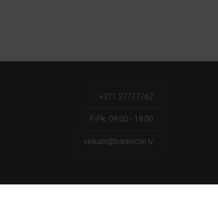
+371 27777762
P.-Pk. 09:00 - 18:00
veikals@banknote.lv
a