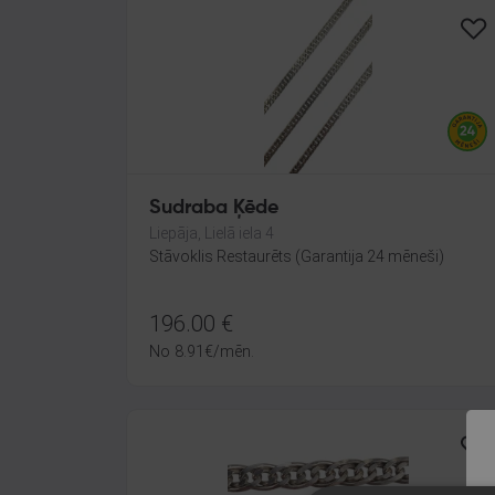
Sudraba Ķēde
Liepāja, Lielā iela 4
Stāvoklis Restaurēts (Garantija 24 mēneši)
196.00
€
No
8.91
€
/mēn.