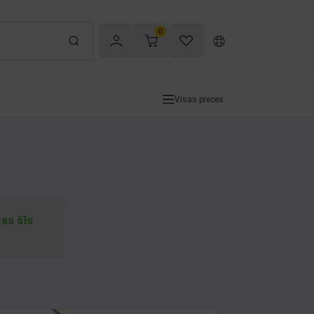
0
Visas preces
tas šīs