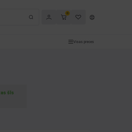
0
Visas preces
tas šīs