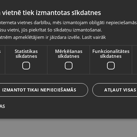
Pasūtījumi tiks piegādāti uz izvēlēto
 vietnē tiek izmantotas sīkdatnes
valsti
nterneta vietnes darbību, mēs izmantojam obligāti nepieciešamās
Vietnes saturs būs attēlots izvēlētajā valodā
su vietni, jūs piekrītat šo sīkdatņu izmantošanai.
Zelta kulons
Ze
tnēm apmeklētājiem ir jāizdara izvēle.
Lasīt vairāk
Valsts
Rīga, Ieriķu iela 3
Rī
Stāvoklis Restaurēts (Garantija 24 mēneši)
St
s
Statistikas
Mērķēšanas
Funkcionalitātes
sīkdatnes
sīkdatnes
sīkdatnes
207.00
€
1
Valoda
No
9.41
€
/mēn.
N
Latviešu / Latvian
IZMANTOT TIKAI NEPIECIEŠAMĀS
ATĻAUT VISAS
AS
Saglabāt