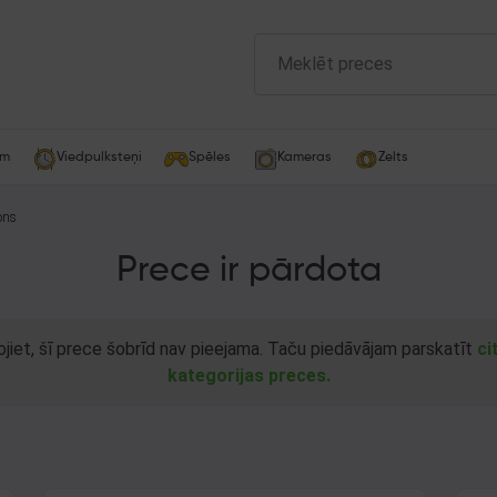
am
Viedpulksteņi
Spēles
Kameras
Zelts
ons
Prece ir pārdota
ojiet, šī prece šobrīd nav pieejama. Taču piedāvājam parskatīt
ci
kategorijas preces.