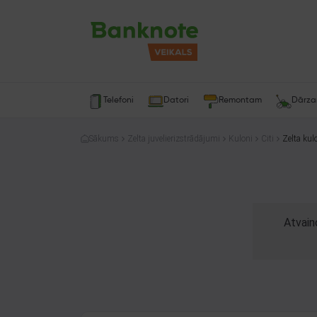
Telefoni
Datori
Remontam
Dārz
Sākums
Zelta juvelierizstrādājumi
Kuloni
Citi
Zelta kul
Atvain