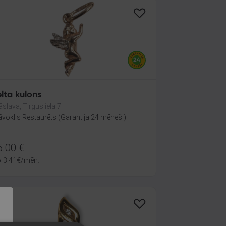
lta kulons
āslava, Tirgus iela 7
āvoklis Restaurēts (Garantija 24 mēneši)
5.00
€
o
3.41
€
/mēn.