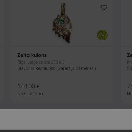
Zelta kulons
Ze
Rīga, Latgales iela 250 k-3
Kr
Stāvoklis Restaurēts (Garantija 24 mēneši)
St
144.00
€
7
No
6.55
€
/mēn.
N