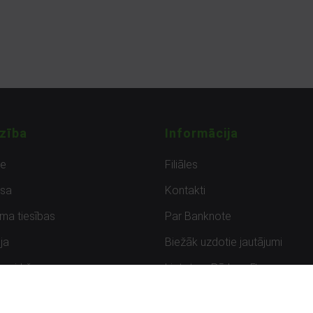
zība
Informācija
de
Filiāles
sa
Kontakti
uma tiesības
Par Banknote
ja
Biežāk uzdotie jautājumi
uzpirkšana
Lietots – Pārbaudīts
ksmes
Noteikumi un privātuma politik