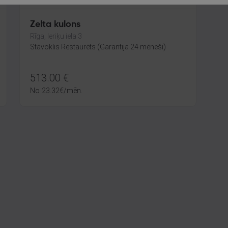
Zelta kulons
Rīga, Ieriķu iela 3
Stāvoklis Restaurēts (Garantija 24 mēneši)
513.00
€
No
23.32
€
/mēn.