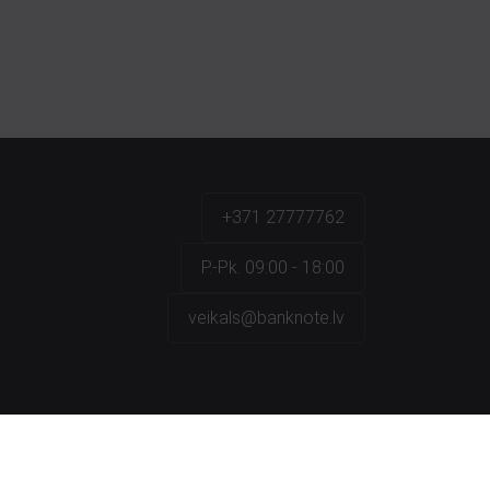
+371 27777762
P.-Pk. 09:00 - 18:00
veikals@banknote.lv
a