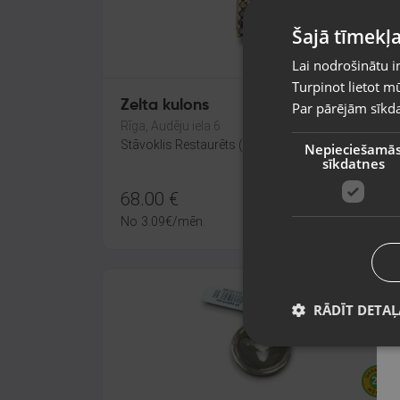
Šajā tīmekļa
Lai nodrošinātu i
Turpinot lietot mū
Zelta kulons
Par pārējām sīkda
Rīga, Audēju iela 6
Stāvoklis Restaurēts (Garantija 24 mēneši)
Nepieciešamā
sīkdatnes
68.00
€
No
3.09
€
/mēn.
RĀDĪT DETAĻ