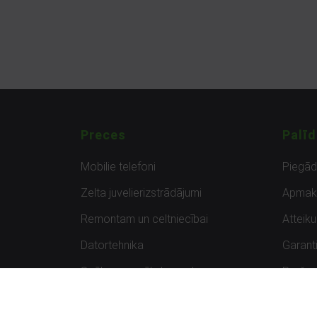
Preces
Palīd
Mobilie telefoni
Piegā
Zelta juvelierizstrādājumi
Apmak
Remontam un celtniecībai
Atteik
Datortehnika
Garanti
Spēles un spēļu konsoles
Preču 
Planšetdatori
Atsau