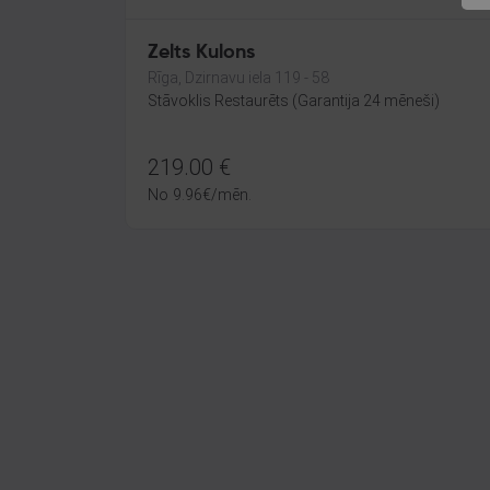
Zelts Kulons
Rīga, Dzirnavu iela 119 - 58
Stāvoklis Restaurēts (Garantija 24 mēneši)
219.00
€
No
9.96
€
/mēn.