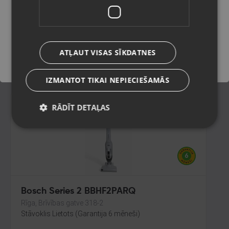
Rīga, Melnsila iela 22
Stāvoklis Mazlietots (Garantija 12 mēneši)
Saglabāt
60.00
€
ATĻAUT VISAS SĪKDATNES
No
2.73
€
/mēn.
IZMANTOT TIKAI NEPIECIEŠAMĀS
RĀDĪT DETAĻAS
Bosch Series 2 BBHF2PARQ
Rīga, Brīvības gatve 318-2
Stāvoklis Lietots (Garantija 6 mēneši)