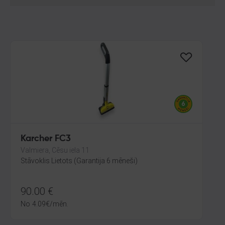
Karcher FC3
Valmiera, Cēsu iela 11
Stāvoklis Lietots (Garantija 6 mēneši)
90.00
€
No
4.09
€
/mēn.