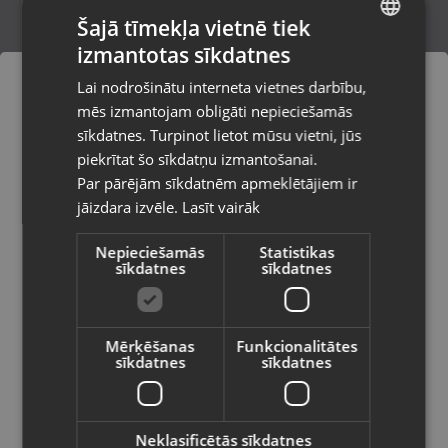
Šajā tīmekļa vietnē tiek
izmantotas sīkdatnes
LATVIAN
Mi Vacuum Cleaner Light EU
Lai nodrošinātu interneta vietnes darbību,
Rīga, Jūrmalas gatve 85
RUSSIAN
mēs izmantojam obligāti nepieciešamās
Stāvoklis Lietots (Garantija 6 mēneši)
LITHUANIAN
sīkdatnes. Turpinot lietot mūsu vietni, jūs
Pasūtījumi tiks piegādāti uz
piekrītat šo sīkdatņu izmantošanai.
izvēlēto valsti
50.00
€
Par pārējām sīkdatnēm apmeklētājiem ir
No
2.27
€
/mēn.
jāizdara izvēle.
Lasīt vairāk
Vietnes saturs būs attēlots izvēlētajā
valodā
Nepieciešamās
Statistikas
sīkdatnes
sīkdatnes
Valsts
Mērķēšanas
Funkcionalitātes
sīkdatnes
sīkdatnes
Valoda
Latviešu / Latvian
Neklasificētās sīkdatnes
Severin HV-7173