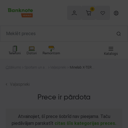
0
Telefoni
Datori
Remontam
Katalogs
Sākums
Sportam un at
Vaļasprieki
Minelab X-TERR
pūtai
A 305
Vaļasprieki
Prece ir pārdota
Atvainojiet, šī prece šobrīd nav pieejama. Taču
piedāvājam parskatīt
citas šīs kategorijas preces.