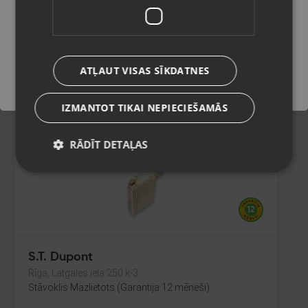
Daugavpils, Saules iela 55
Stāvoklis Jauns (Garantija 24 mēneši)
Saglabāt
ATĻAUT VISAS SĪKDATNES
35.00
€
IZMANTOT TIKAI NEPIECIEŠAMĀS
RĀDĪT DETAĻAS
S.T. Dupont
Rīga, Latgales iela 250 k-3
Stāvoklis Mazlietots (Garantija 12 mēneši)