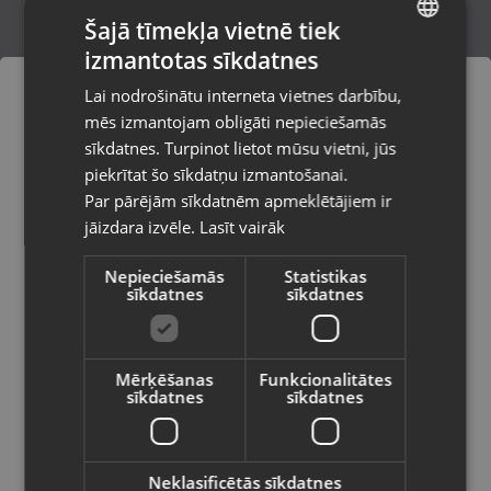
Šajā tīmekļa vietnē tiek
izmantotas sīkdatnes
LATVIAN
Petzl F-38920
Lai nodrošinātu interneta vietnes darbību,
Krāslava, Tirgus iela 7
RUSSIAN
mēs izmantojam obligāti nepieciešamās
Stāvoklis Lietots (Garantija 6 mēneši)
LITHUANIAN
sīkdatnes. Turpinot lietot mūsu vietni, jūs
Pasūtījumi tiks piegādāti uz
piekrītat šo sīkdatņu izmantošanai.
izvēlēto valsti
100.00
€
Par pārējām sīkdatnēm apmeklētājiem ir
No
4.55
€
/mēn.
jāizdara izvēle.
Lasīt vairāk
Vietnes saturs būs attēlots izvēlētajā
valodā
Nepieciešamās
Statistikas
sīkdatnes
sīkdatnes
Valsts
Mērķēšanas
Funkcionalitātes
sīkdatnes
sīkdatnes
Valoda
Latviešu / Latvian
Neklasificētās sīkdatnes
Cresto Worker Industrial