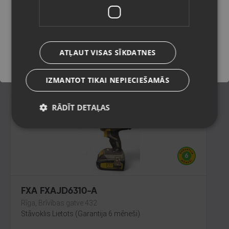
Daugavpils, Saules iela 55
Stāvoklis Lietots (Garantija 6 mēneši)
Saglabāt
65.00
€
ATĻAUT VISAS SĪKDATNES
No
2.96
€
/mēn.
IZMANTOT TIKAI NEPIECIEŠAMĀS
RĀDĪT DETAĻAS
FXA FXAJD6310-A
Rīga, Brīvības gatve 432
Stāvoklis Lietots (Garantija 6 mēneši)