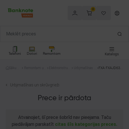
0
Telefoni
Datori
Remontam
Katalogs
Sākum
Remontam un
Elektroinstru
Urbjmašīnas u
FXA FXAJD631
s
celtniecībai
menti
n skrūvgrieži
0KIT
Urbjmašīnas un skrūvgrieži
Prece ir pārdota
Atvainojiet, šī prece šobrīd nav pieejama. Taču
piedāvājam parskatīt
citas šīs kategorijas preces.