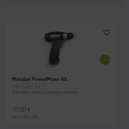
Metabo PowerMaxx BS
Rīga, Juglas iela 45
Stāvoklis Lietots (Garantija 6 mēneši)
70.00
€
No
3.18
€
/mēn.