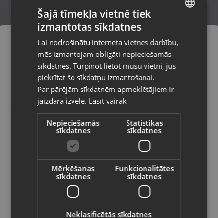
Šajā tīmekļa vietnē tiek
izmantotas sīkdatnes
LATVIAN
DeWalt DCD100Y
Lai nodrošinātu interneta vietnes darbību,
Rīga, Paula Lejiņa iela 2
RUSSIAN
mēs izmantojam obligāti nepieciešamās
Stāvoklis Lietots (Garantija 6 mēneši)
LITHUANIAN
sīkdatnes. Turpinot lietot mūsu vietni, jūs
Pasūtījumi tiks piegādāti uz
piekrītat šo sīkdatņu izmantošanai.
izvēlēto valsti
160.00
€
Par pārējām sīkdatnēm apmeklētājiem ir
No
7.27
€
/mēn.
jāizdara izvēle.
Lasīt vairāk
Vietnes saturs būs attēlots izvēlētajā
valodā
Nepieciešamās
Statistikas
sīkdatnes
sīkdatnes
Valsts
Mērķēšanas
Funkcionalitātes
sīkdatnes
sīkdatnes
Valoda
Latviešu / Latvian
Neklasificētās sīkdatnes
Ryobi R18DD3