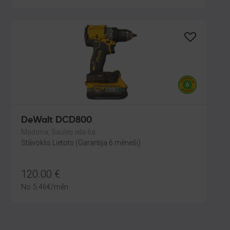
DeWalt DCD800
Madona, Saules iela 6a
Stāvoklis Lietots (Garantija 6 mēneši)
120.00
€
No
5.46
€
/mēn.