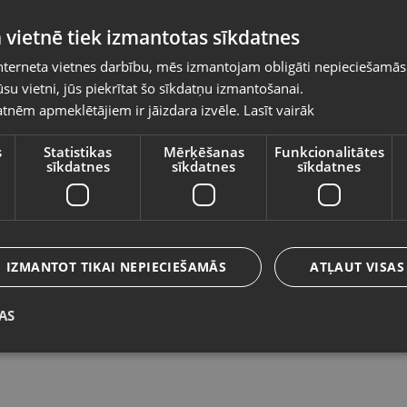
Pasūtījumi tiks piegādāti uz izvēlēto
 vietnē tiek izmantotas sīkdatnes
valsti
nterneta vietnes darbību, mēs izmantojam obligāti nepieciešamās
Vietnes saturs būs attēlots izvēlētajā valodā
su vietni, jūs piekrītat šo sīkdatņu izmantošanai.
Apple IPhone 15 128 GB
A
tnēm apmeklētājiem ir jāizdara izvēle.
Lasīt vairāk
Valsts
Jelgava, Satiksmes iela 33-1B
Rī
Stāvoklis Mazlietots (Garantija 12 mēneši)
St
s
Statistikas
Mērķēšanas
Funkcionalitātes
sīkdatnes
sīkdatnes
sīkdatnes
480.00
€
5
Valoda
No
21.82
€
/mēn.
N
Latviešu / Latvian
IZMANTOT TIKAI NEPIECIEŠAMĀS
ATĻAUT VISAS
AS
Saglabāt