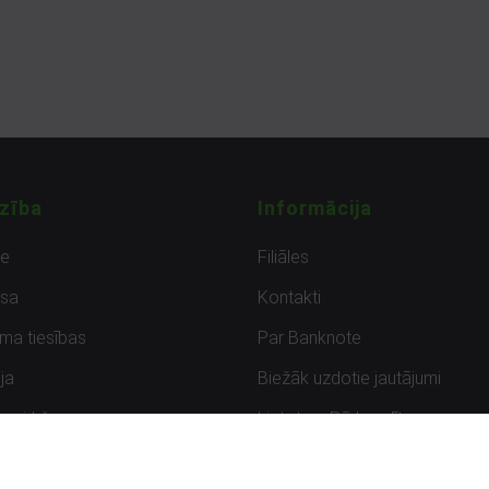
zība
Informācija
de
Filiāles
sa
Kontakti
uma tiesības
Par Banknote
ja
Biežāk uzdotie jautājumi
uzpirkšana
Lietots – Pārbaudīts
ksmes
Noteikumi un privātuma politik