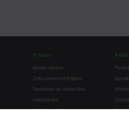
Preces
Palīd
Mobilie telefoni
Piegā
Zelta juvelierizstrādājumi
Apmak
Remontam un celtniecībai
Atteik
Datortehnika
Garanti
Spēles un spēļu konsoles
Preču 
Planšetdatori
Atsau