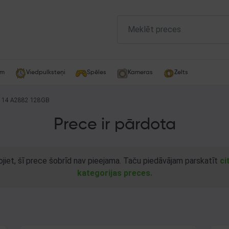
am
Viedpulksteņi
Spēles
Kameras
Zelts
e 14 A2882 128GB
Prece ir pārdota
ojiet, šī prece šobrīd nav pieejama. Taču piedāvājam parskatīt
ci
kategorijas preces.