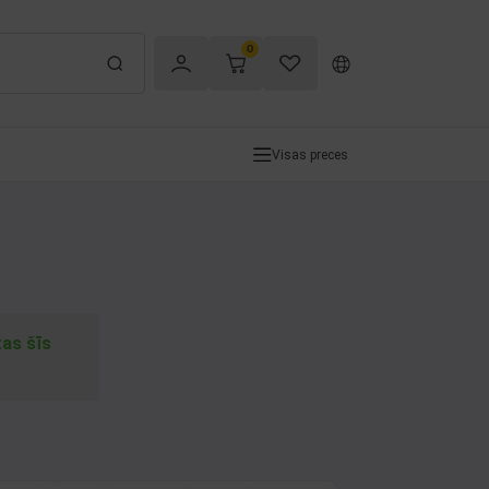
0
Visas preces
tas šīs