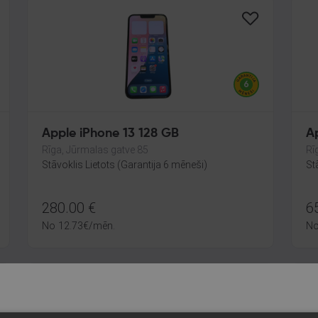
Apple iPhone 13 128 GB
A
Rīga, Jūrmalas gatve 85
Rī
Stāvoklis Lietots (Garantija 6 mēneši)
St
280.00
€
6
No
12.73
€
/mēn.
N