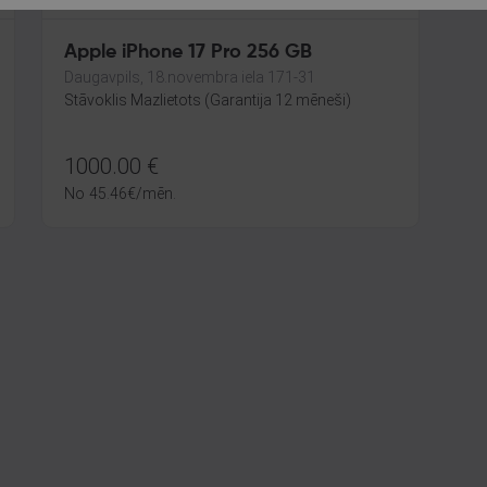
Apple iPhone 17 Pro 256 GB
Daugavpils, 18.novembra iela 171-31
Stāvoklis Mazlietots (Garantija 12 mēneši)
1000.00
€
No
45.46
€
/mēn.