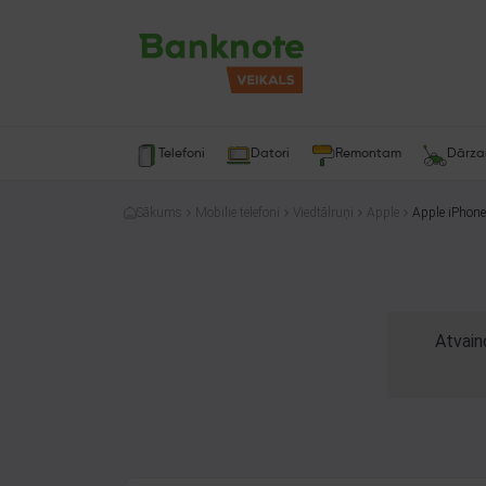
Telefoni
Datori
Remontam
Dārz
Sākums
Mobilie telefoni
Viedtālruņi
Apple
Apple iPhon
Atvain