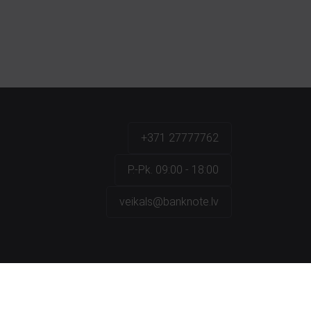
+371 27777762
P.-Pk. 09:00 - 18:00
veikals@banknote.lv
a