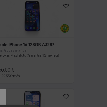
pple iPhone 16 128GB A3287
ga, Gobas iela 15a
āvoklis Mazlietots (Garantija 12 mēneši)
50.00
€
o
29.55
€
/mēn.