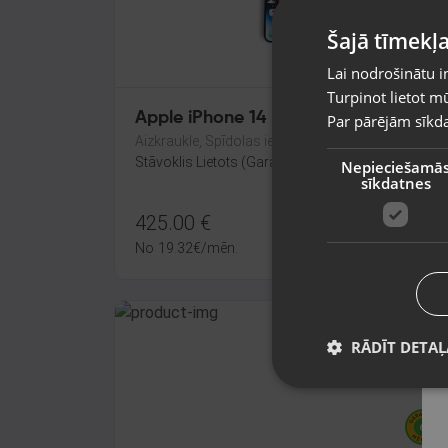
Šajā tīmekļa
Lai nodrošinātu i
Turpinot lietot mū
Apple iPhone 14 Pro Max 128GB
Par pārējām sīkda
Aizkraukle, Spīdolas iela 17
Stāvoklis Lietots (Garantija 6 mēneši)
Nepieciešamā
sīkdatnes
425.00
€
No
19.32
€
/mēn.
RĀDĪT DETAĻ