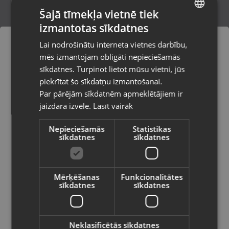
Šajā tīmekļa vietnē tiek
izmantotas sīkdatnes
LATVIAN
ARES SEA QUIVER 420
Lai nodrošinātu interneta vietnes darbību,
Dobele, Baznīcas iela 4a
RUSSIAN
mēs izmantojam obligāti nepieciešamās
Stāvoklis Lietots (Garantija 6 mēneši)
LITHUANIAN
sīkdatnes. Turpinot lietot mūsu vietni, jūs
Pasūtījumi tiks piegādāti uz
piekrītat šo sīkdatņu izmantošanai.
izvēlēto valsti
Par pārējām sīkdatnēm apmeklētājiem ir
30.00
€
jāizdara izvēle.
Lasīt vairāk
Vietnes saturs būs attēlots izvēlētajā
valodā
Nepieciešamās
Statistikas
sīkdatnes
sīkdatnes
Valsts
Mērķēšanas
Funkcionalitātes
sīkdatnes
sīkdatnes
Valoda
Latviešu / Latvian
Neklasificētās sīkdatnes
YAGI LIGHT SPOON 1-4g