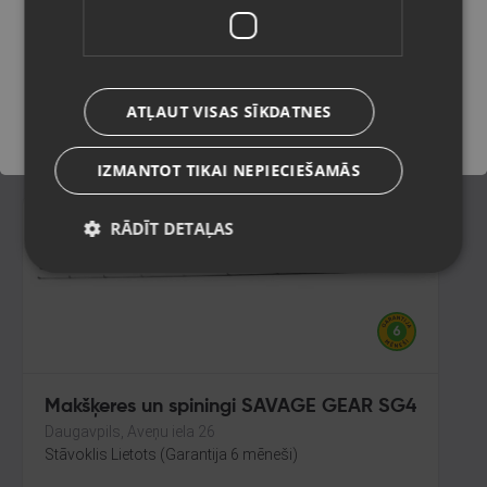
Rīga, Jūrmalas gatve 85
Stāvoklis Lietots (Garantija 6 mēneši)
Saglabāt
60.00
€
ATĻAUT VISAS SĪKDATNES
No
2.73
€
/mēn.
IZMANTOT TIKAI NEPIECIEŠAMĀS
RĀDĪT DETAĻAS
Makšķeres un spiningi SAVAGE GEAR SG4
Daugavpils, Aveņu iela 26
Stāvoklis Lietots (Garantija 6 mēneši)