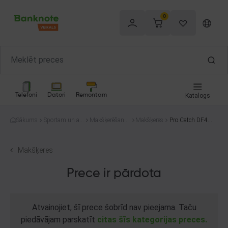
0
Telefoni
Datori
Remontam
Katalogs
Sākums
Sportam un at
Makšķerēšana
Makšķeres
Pro Catch DF400
pūtai
un medības
0
Makšķeres
Prece ir pārdota
Atvainojiet, šī prece šobrīd nav pieejama. Taču
piedāvājam parskatīt
citas šīs kategorijas preces.