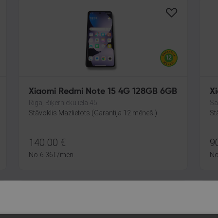
Xiaomi Redmi Note 15 4G 128GB 6GB
X
Rīga, Biķernieku iela 45
Sal
Stāvoklis Mazlietots (Garantija 12 mēneši)
St
140.00
€
9
No
6.36
€
/mēn.
N