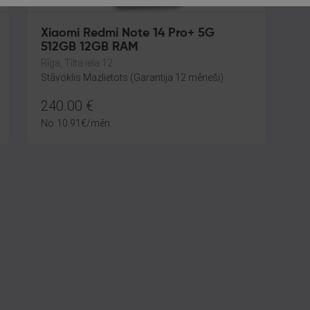
Xiaomi Redmi Note 14 Pro+ 5G
512GB 12GB RAM
Rīga, Tilta iela 12
Stāvoklis Mazlietots (Garantija 12 mēneši)
240.00
€
No
10.91
€
/mēn.