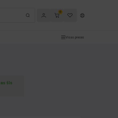
0
Visas preces
tas šīs