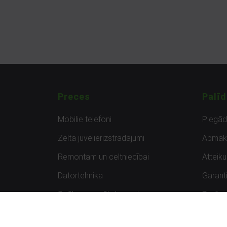
Preces
Palīd
Mobilie telefoni
Piegā
Zelta juvelierizstrādājumi
Apmak
Remontam un celtniecībai
Atteik
Datortehnika
Garanti
Spēles un spēļu konsoles
Preču 
Planšetdatori
Atsau