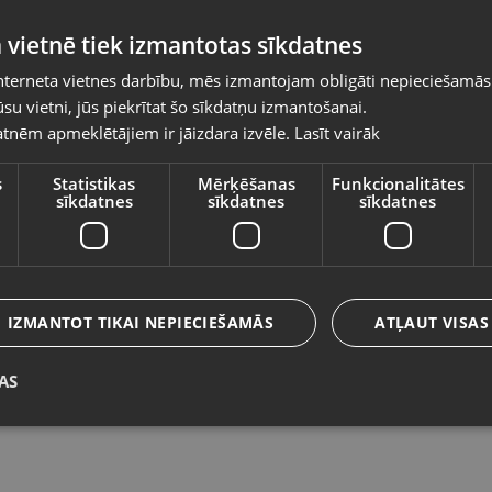
Pasūtījumi tiks piegādāti uz izvēlēto
 vietnē tiek izmantotas sīkdatnes
valsti
nterneta vietnes darbību, mēs izmantojam obligāti nepieciešamās
Vietnes saturs būs attēlots izvēlētajā valodā
su vietni, jūs piekrītat šo sīkdatņu izmantošanai.
Xiaomi 15T Pro 512GB
X
tnēm apmeklētājiem ir jāizdara izvēle.
Lasīt vairāk
Valsts
Jēkabpils, Brīvības iela 146
Ve
Stāvoklis Mazlietots (Garantija 12 mēneši)
St
s
Statistikas
Mērķēšanas
Funkcionalitātes
sīkdatnes
sīkdatnes
sīkdatnes
500.00
€
8
Valoda
No
22.73
€
/mēn.
N
Latviešu / Latvian
IZMANTOT TIKAI NEPIECIEŠAMĀS
ATĻAUT VISAS
AS
Saglabāt