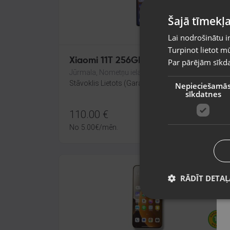
Šajā tīmekļa
Lai nodrošinātu i
Turpinot lietot mū
Xiaomi 11T 256GB
Par pārējām sīkda
Jūrmala, Nometņu iela 12-8
Stāvoklis Lietots (Garantija 6 mēneši)
Nepieciešamā
sīkdatnes
110.00
€
No
5.00
€
/mēn.
RĀDĪT DETAĻ