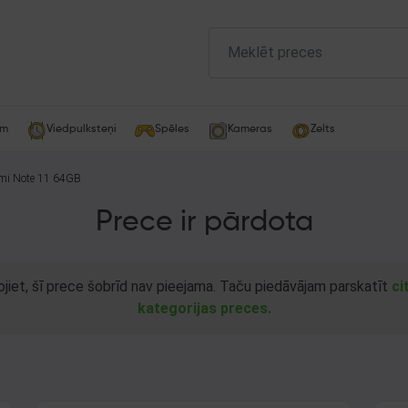
am
Viedpulksteņi
Spēles
Kameras
Zelts
mi Note 11 64GB
Prece ir pārdota
ojiet, šī prece šobrīd nav pieejama. Taču piedāvājam parskatīt
ci
kategorijas preces.