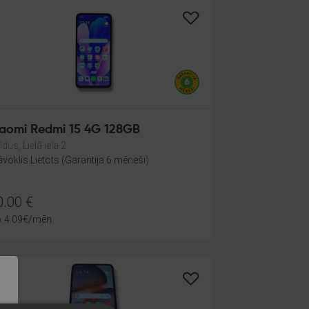
iaomi Redmi 15 4G 128GB
dus, Lielā iela 2
āvoklis Lietots (Garantija 6 mēneši)
0.00
€
o
4.09
€
/mēn.