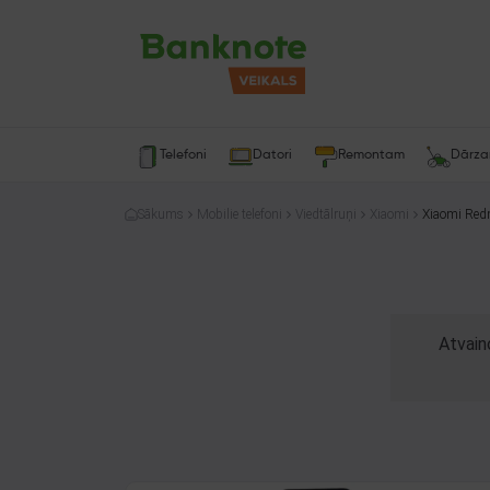
Telefoni
Datori
Remontam
Dārz
Sākums
Mobilie telefoni
Viedtālruņi
Xiaomi
Xiaomi Red
Atvain