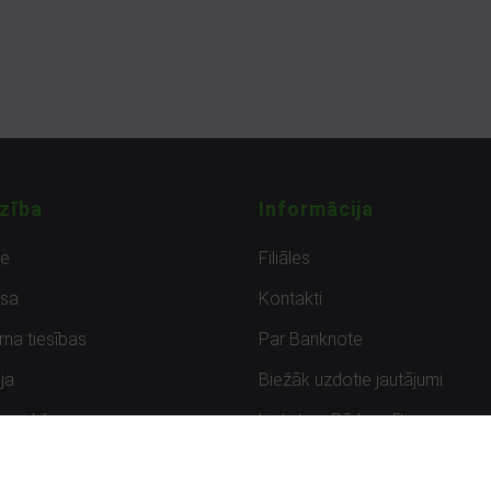
zība
Informācija
de
Filiāles
sa
Kontakti
uma tiesības
Par Banknote
ja
Biežāk uzdotie jautājumi
uzpirkšana
Lietots – Pārbaudīts
ksmes
Noteikumi un privātuma politik