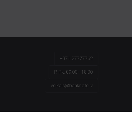
+371 27777762
P.-Pk. 09:00 - 18:00
veikals@banknote.lv
a