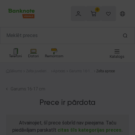
0
Telefoni
Datori
Remontam
Katalogs
Sākums
Zelta juvelierizs
Aproces
Garums 16-17
Zelta aproce
trādājumi
cm
Garums 16-17 cm
Prece ir pārdota
Atvainojiet, šī prece šobrīd nav pieejama. Taču
piedāvājam parskatīt
citas šīs kategorijas preces.