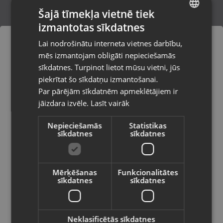
Šajā tīmekļa vietnē tiek
izmantotas sīkdatnes
LATVIAN
Zelta aproce
Lai nodrošinātu interneta vietnes darbību,
Rīga, Jūrmalas gatve 85
RUSSIAN
mēs izmantojam obligāti nepieciešamās
Stāvoklis Restaurēts (Garantija 24 mēneši)
LITHUANIAN
sīkdatnes. Turpinot lietot mūsu vietni, jūs
Pasūtījumi tiks piegādāti uz
piekrītat šo sīkdatņu izmantošanai.
izvēlēto valsti
108.00
€
Par pārējām sīkdatnēm apmeklētājiem ir
No
4.91
€
/mēn.
jāizdara izvēle.
Lasīt vairāk
Vietnes saturs būs attēlots izvēlētajā
valodā
Nepieciešamās
Statistikas
sīkdatnes
sīkdatnes
Valsts
Mērķēšanas
Funkcionalitātes
sīkdatnes
sīkdatnes
Valoda
Latviešu / Latvian
Neklasificētās sīkdatnes
Zelta aproce