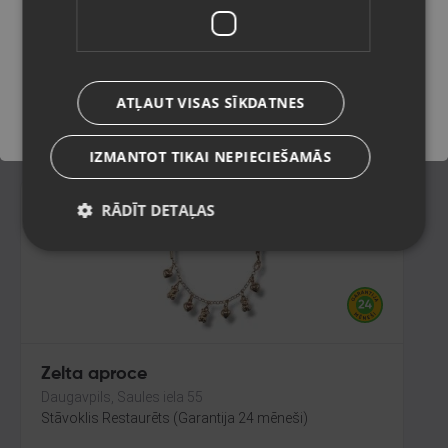
Aizkraukle, Spīdolas iela 17
Stāvoklis Restaurēts (Garantija 24 mēneši)
Saglabāt
829.00
€
ATĻAUT VISAS SĪKDATNES
No
37.69
€
/mēn.
IZMANTOT TIKAI NEPIECIEŠAMĀS
RĀDĪT DETAĻAS
Zelta aproce
Daugavpils, Saules iela 55
Stāvoklis Restaurēts (Garantija 24 mēneši)