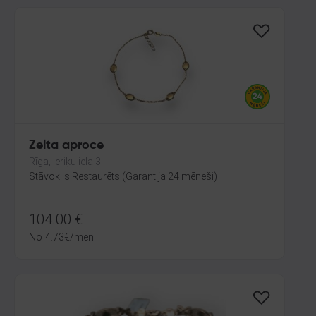
Zelta aproce
Rīga, Ieriķu iela 3
Stāvoklis Restaurēts (Garantija 24 mēneši)
104.00
€
No
4.73
€
/mēn.