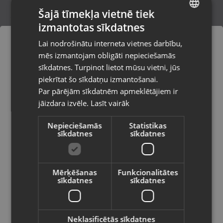
Šajā tīmekļa vietnē tiek
izmantotas sīkdatnes
LATVIAN
Xiaomi POCO F8 Pro 512GB 12GB RAM
Lai nodrošinātu interneta vietnes darbību,
Liepāja, Lielā iela 4
RUSSIAN
mēs izmantojam obligāti nepieciešamās
Stāvoklis Mazlietots (Garantija 12 mēneši)
LITHUANIAN
sīkdatnes. Turpinot lietot mūsu vietni, jūs
Pasūtījumi tiks piegādāti uz
piekrītat šo sīkdatņu izmantošanai.
izvēlēto valsti
380.00
€
Par pārējām sīkdatnēm apmeklētājiem ir
No
17.28
€
/mēn.
jāizdara izvēle.
Lasīt vairāk
Vietnes saturs būs attēlots izvēlētajā
valodā
Nepieciešamās
Statistikas
sīkdatnes
sīkdatnes
Valsts
Mērķēšanas
Funkcionalitātes
sīkdatnes
sīkdatnes
Valoda
Latviešu / Latvian
Neklasificētās sīkdatnes
Xiaomi 12T Pro 256GB 8GB RAM