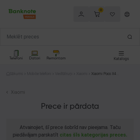
0
Telefoni
Datori
Remontam
Katalogs
Sākums
Mobilie telefoni
Viedtālruņi
Xiaomi
Xiaomi Poco X4
GT 128GB
Xiaomi
Prece ir pārdota
Atvainojiet, šī prece šobrīd nav pieejama. Taču
piedāvājam parskatīt
citas šīs kategorijas preces.