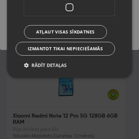
Rīga, Jūrmalas gatve 30
Stāvoklis Lietots (Garantija 6 mēneši)
Saglabāt
190.00
€
ATĻAUT VISAS SĪKDATNES
No
8.64
€
/mēn.
IZMANTOT TIKAI NEPIECIEŠAMĀS
RĀDĪT DETAĻAS
Xiaomi Redmi Note 12 Pro 5G 128GB 6GB
RAM
Rīga, Brīvības gatve 432
Stāvoklis Mazlietots (Garantija 12 mēneši)