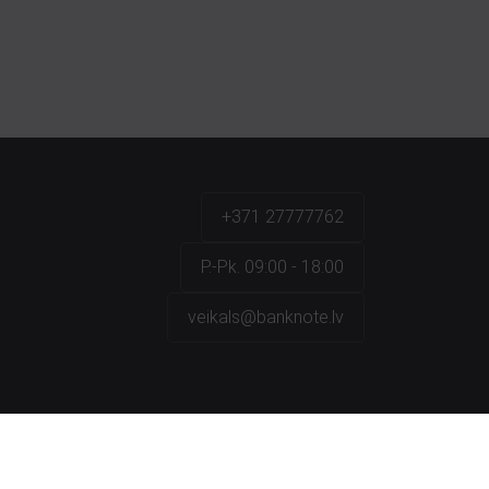
+371 27777762
P.-Pk. 09:00 - 18:00
veikals@banknote.lv
a