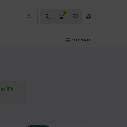
0
Visas preces
tas šīs