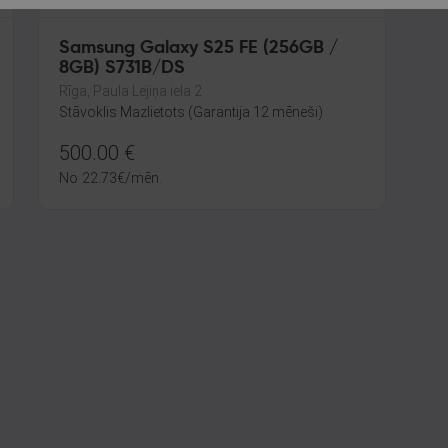
Samsung Galaxy S25 FE (256GB /
8GB) S731B/DS
Rīga, Paula Lejiņa iela 2
Stāvoklis Mazlietots (Garantija 12 mēneši)
500.00
€
No
22.73
€
/mēn.