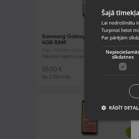
Šajā tīmekļa
Lai nodrošinātu i
Turpinot lietot mū
Samsung Galaxy A12 (A125F) 64GB
Par pārējām sīkda
4GB RAM
Rīga, Jūrmalas gatve 30
Nepieciešamā
sīkdatnes
Stāvoklis Lietots (Garantija 6 mēneši)
55.00
€
No
2.50
€
/mēn.
RĀDĪT DETAĻ