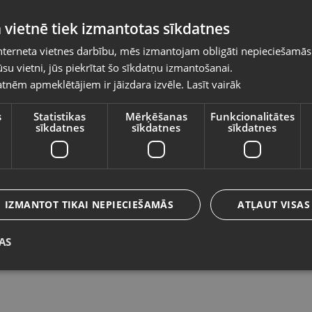
Pasūtījumi tiks piegādāti uz izvēlēto
 vietnē tiek izmantotas sīkdatnes
valsti
nterneta vietnes darbību, mēs izmantojam obligāti nepieciešamās
Vietnes saturs būs attēlots izvēlētajā valodā
su vietni, jūs piekrītat šo sīkdatņu izmantošanai.
Samsung Galaxy S24 FE (S721B/DS)
S
tnēm apmeklētājiem ir jāizdara izvēle.
Lasīt vairāk
Valsts
128GB
4
Daugavpils, Saules iela 55
Sa
s
Statistikas
Mērķēšanas
Funkcionalitātes
sīkdatnes
sīkdatnes
sīkdatnes
Stāvoklis Lietots (Garantija 6 mēneši)
St
340.00
€
1
Valoda
No
15.46
€
/mēn.
N
Latviešu / Latvian
IZMANTOT TIKAI NEPIECIEŠAMĀS
ATĻAUT VISAS
AS
Saglabāt