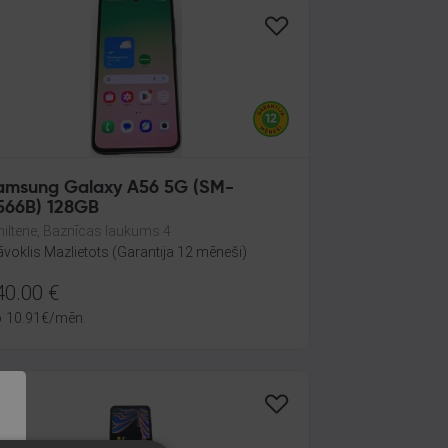
amsung Galaxy A56 5G (SM-
566B) 128GB
iltene, Baznīcas laukums 4
āvoklis Mazlietots (Garantija 12 mēneši)
40.00
€
o
10.91
€
/mēn.