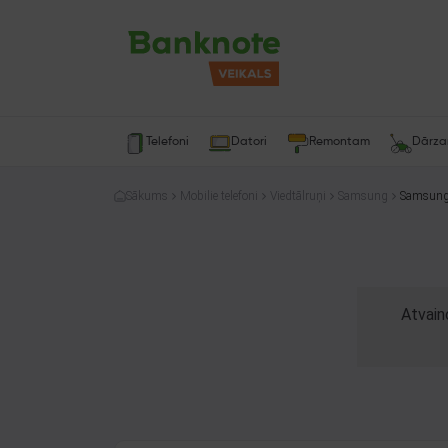
Telefoni
Datori
Remontam
Dārz
Sākums
Mobilie telefoni
Viedtālruņi
Samsung
Atvain