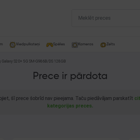
am
Viedpulksteņi
Spēles
Kameras
Zelts
Samsung Galaxy S20+ 5G SM-G986B/DS 128GB
Prece ir pārdota
ojiet, šī prece šobrīd nav pieejama. Taču piedāvājam parskatīt
ci
kategorijas preces.