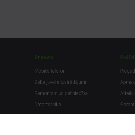
Preces
Palīd
Mobilie telefoni
Piegā
Zelta juvelierizstrādājumi
Apmak
Remontam un celtniecībai
Atteik
Datortehnika
Garanti
Spēles un spēļu konsoles
Preču 
Planšetdatori
Atsau