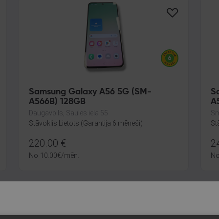
Samsung Galaxy A56 5G (SM-
S
A566B) 128GB
A
Daugavpils, Saules iela 55
Sm
Stāvoklis Lietots (Garantija 6 mēneši)
St
220.00
€
2
No
10.00
€
/mēn.
N