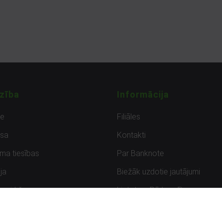
zība
Informācija
de
Filiāles
sa
Kontakti
uma tiesības
Par Banknote
ja
Biežāk uzdotie jautājumi
uzpirkšana
Lietots – Pārbaudīts
ksmes
Noteikumi un privātuma politik