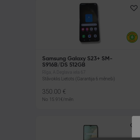
Samsung Galaxy S23+ SM-
S916B/DS 512GB
Rīga, A.Deglava iela 67
Stāvoklis Lietots (Garantija 6 mēneši)
350.00
€
No
15.91
€
/mēn.