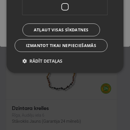
Rīga, Audēju iela 6
Stāvoklis Restaurēts (Garantija 24 mēneši)
Saglabāt
ATĻAUT VISAS SĪKDATNES
25.00
€
IZMANTOT TIKAI NEPIECIEŠAMĀS
RĀDĪT DETAĻAS
Dzintara krelles
Rīga, Audēju iela 6
Stāvoklis Jauns (Garantija 24 mēneši)