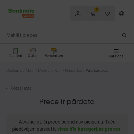
0
Telefoni
Datori
Remontam
Katalogs
Sākums
Mājai
Mode un akses
Rotaslietas
Pērļu kaklarota
uāri
Rotaslietas
Prece ir pārdota
Atvainojiet, šī prece šobrīd nav pieejama. Taču
piedāvājam parskatīt
citas šīs kategorijas preces.