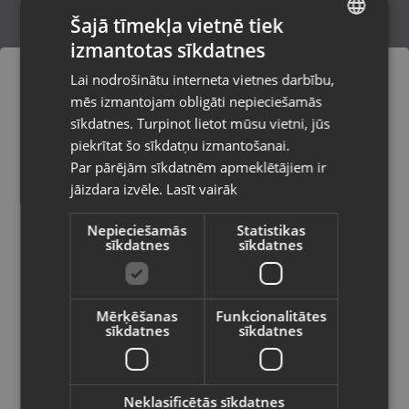
Šajā tīmekļa vietnē tiek
izmantotas sīkdatnes
LATVIAN
Aproču pogas
Lai nodrošinātu interneta vietnes darbību,
Liepāja, Lielā iela 4
RUSSIAN
mēs izmantojam obligāti nepieciešamās
Stāvoklis Jauns (Garantija 24 mēneši)
LITHUANIAN
sīkdatnes. Turpinot lietot mūsu vietni, jūs
Pasūtījumi tiks piegādāti uz
piekrītat šo sīkdatņu izmantošanai.
izvēlēto valsti
Par pārējām sīkdatnēm apmeklētājiem ir
9.00
€
jāizdara izvēle.
Lasīt vairāk
Vietnes saturs būs attēlots izvēlētajā
valodā
Nepieciešamās
Statistikas
sīkdatnes
sīkdatnes
Valsts
Mērķēšanas
Funkcionalitātes
sīkdatnes
sīkdatnes
Valoda
Latviešu / Latvian
Neklasificētās sīkdatnes
Labradorīta krelles