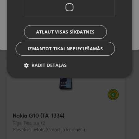
Rīga, Pērnavas iela 55-4/5
Stāvoklis Lietots (Garantija 6 mēneši)
Saglabāt
60.00
€
ATĻAUT VISAS SĪKDATNES
No
2.73
€
/mēn.
IZMANTOT TIKAI NEPIECIEŠAMĀS
RĀDĪT DETAĻAS
Nokia G10 (TA-1334)
Rīga, Tilta iela 12
Stāvoklis Lietots (Garantija 6 mēneši)