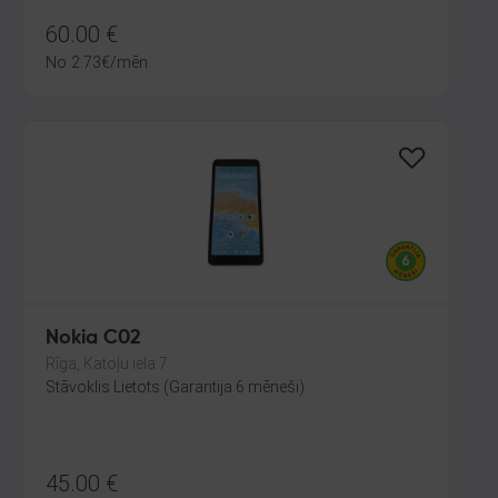
60.00
€
No
2.73
€
/mēn.
Nokia C02
Rīga, Katoļu iela 7
Stāvoklis Lietots (Garantija 6 mēneši)
45.00
€