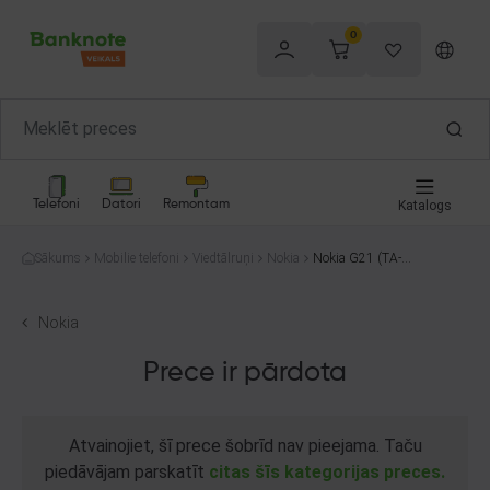
0
Telefoni
Datori
Remontam
Katalogs
Sākums
Mobilie telefoni
Viedtālruņi
Nokia
Nokia G21 (TA-1
418) 32GB
Nokia
Prece ir pārdota
Atvainojiet, šī prece šobrīd nav pieejama. Taču
piedāvājam parskatīt
citas šīs kategorijas preces.