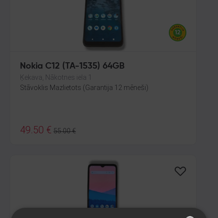
Nokia C12 (TA-1535) 64GB
Ķekava, Nākotnes iela 1
Stāvoklis Mazlietots (Garantija 12 mēneši)
49.50
€
55.00
€