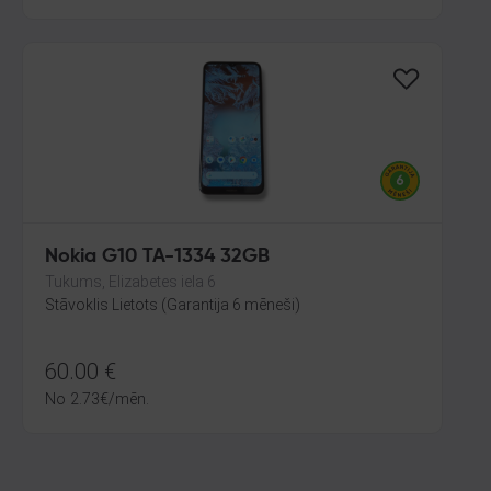
Nokia G10 TA-1334 32GB
Tukums, Elizabetes iela 6
Stāvoklis Lietots (Garantija 6 mēneši)
60.00
€
No
2.73
€
/mēn.