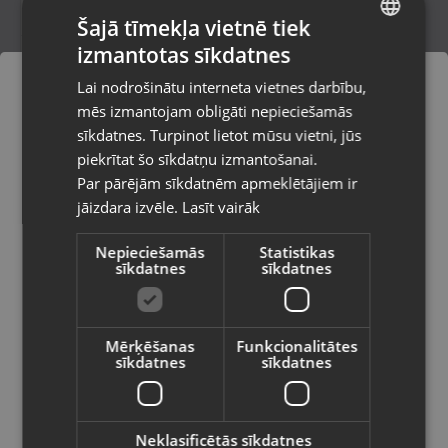
Šajā tīmekļa vietnē tiek
izmantotas sīkdatnes
LATVIAN
Nokia C20 (TA-1352) 16GB
Lai nodrošinātu interneta vietnes darbību,
Ogre, Skolas iela 4
RUSSIAN
mēs izmantojam obligāti nepieciešamās
Stāvoklis Lietots (Garantija 6 mēneši)
LITHUANIAN
sīkdatnes. Turpinot lietot mūsu vietni, jūs
Pasūtījumi tiks piegādāti uz
piekrītat šo sīkdatņu izmantošanai.
izvēlēto valsti
Par pārējām sīkdatnēm apmeklētājiem ir
45.00
€
jāizdara izvēle.
Lasīt vairāk
Vietnes saturs būs attēlots izvēlētajā
valodā
Nepieciešamās
Statistikas
sīkdatnes
sīkdatnes
Valsts
Mērķēšanas
Funkcionalitātes
sīkdatnes
sīkdatnes
Valoda
Latviešu / Latvian
Neklasificētās sīkdatnes
Nokia C20 TA-1352 32GB