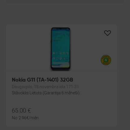
Nokia G11 (TA-1401) 32GB
Daugavpils, 18.novembra iela 171-31
Stāvoklis Lietots (Garantija 6 mēneši)
65.00
€
No
2.96
€
/mēn.