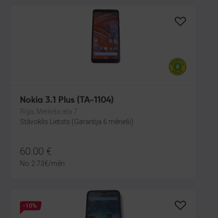
Nokia 3.1 Plus (TA-1104)
Rīga, Merķeļa iela 7
Stāvoklis Lietots (Garantija 6 mēneši)
60.00
€
No
2.73
€
/mēn.
-10%