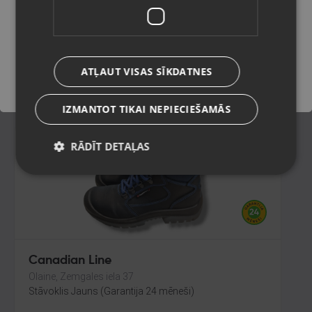
Valmiera, Cēsu iela 11
Stāvoklis Jauns (Garantija 24 mēneši)
Saglabāt
ATĻAUT VISAS SĪKDATNES
5.00
€
IZMANTOT TIKAI NEPIECIEŠAMĀS
RĀDĪT DETAĻAS
Canadian Line
Olaine, Zemgales iela 37
Stāvoklis Jauns (Garantija 24 mēneši)