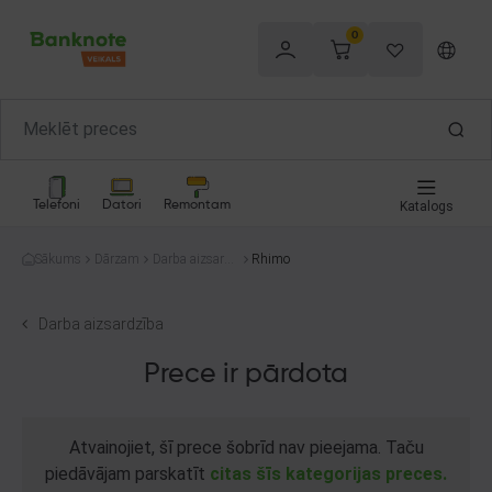
0
Telefoni
Datori
Remontam
Katalogs
Sākums
Dārzam
Darba aizsardz
Rhimo
ība
Darba aizsardzība
Prece ir pārdota
Atvainojiet, šī prece šobrīd nav pieejama. Taču
piedāvājam parskatīt
citas šīs kategorijas preces.