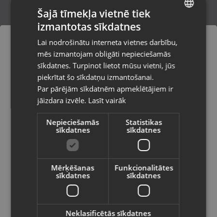
Šajā tīmekļa vietnē tiek
izmantotas sīkdatnes
LATVIAN
BoSafety High Winter Snake S3 , 43
Lai nodrošinātu interneta vietnes darbību,
izmērs
RUSSIAN
mēs izmantojam obligāti nepieciešamās
Olaine, Zemgales iela 37
LITHUANIAN
Stāvoklis Jauns (Garantija 24 mēneši)
sīkdatnes. Turpinot lietot mūsu vietni, jūs
Pasūtījumi tiks piegādāti uz
piekrītat šo sīkdatņu izmantošanai.
izvēlēto valsti
Par pārējām sīkdatnēm apmeklētājiem ir
35.00
€
jāizdara izvēle.
Lasīt vairāk
Vietnes saturs būs attēlots izvēlētajā
valodā
Nepieciešamās
Statistikas
sīkdatnes
sīkdatnes
Valsts
Mērķēšanas
Funkcionalitātes
sīkdatnes
sīkdatnes
Valoda
Latviešu / Latvian
Neklasificētās sīkdatnes
Biškopības cimdi XXL