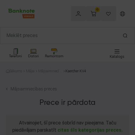
0
Telefoni
Datori
Remontam
Katalogs
Sākums
Mājai
Mājsaimniecība
Kaercher KV4
s preces
Mājsaimniecības preces
Prece ir pārdota
Atvainojiet, šī prece šobrīd nav pieejama. Taču
piedāvājam parskatīt
citas šīs kategorijas preces.