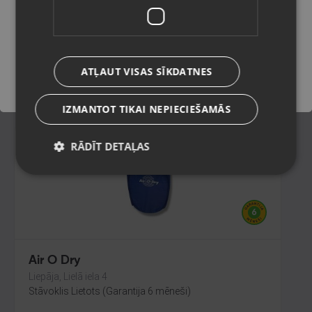
Preiļi, Daugavpils iela 2
Stāvoklis Lietots (Garantija 6 mēneši)
Saglabāt
ATĻAUT VISAS SĪKDATNES
7.00
€
IZMANTOT TIKAI NEPIECIEŠAMĀS
RĀDĪT DETAĻAS
Air O Dry
Liepāja, Lielā iela 4
Stāvoklis Lietots (Garantija 6 mēneši)