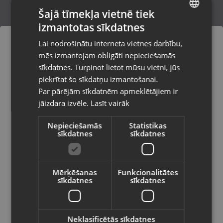
Šajā tīmekļa vietnē tiek
izmantotas sīkdatnes
LATVIAN
Fresh 'N Rebel Smart Finder (6ATAG31BL-
Lai nodrošinātu interneta vietnes darbību,
3P)
RUSSIAN
mēs izmantojam obligāti nepieciešamās
Rēzekne, Atbrīvošanas aleja 119
LITHUANIAN
Stāvoklis Jauns (Garantija 24 mēneši)
sīkdatnes. Turpinot lietot mūsu vietni, jūs
Pasūtījumi tiks piegādāti uz
piekrītat šo sīkdatņu izmantošanai.
izvēlēto valsti
Par pārējām sīkdatnēm apmeklētājiem ir
20.00
€
jāizdara izvēle.
Lasīt vairāk
Vietnes saturs būs attēlots izvēlētajā
valodā
Nepieciešamās
Statistikas
sīkdatnes
sīkdatnes
Valsts
Mērķēšanas
Funkcionalitātes
sīkdatnes
sīkdatnes
Valoda
Latviešu / Latvian
Neklasificētās sīkdatnes
Clatronic IV 3340