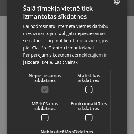
Šajā tīmekļa vietnē tiek
izmantotas sīkdatnes
LATVIAN
Zelta auskari
Lai nodrošinātu interneta vietnes darbību,
Valka, Raiņa iela 12 k-601
RUSSIAN
mēs izmantojam obligāti nepieciešamās
Stāvoklis Restaurēts (Garantija 24 mēneši)
LITHUANIAN
sīkdatnes. Turpinot lietot mūsu vietni, jūs
Pasūtījumi tiks piegādāti uz
piekrītat šo sīkdatņu izmantošanai.
izvēlēto valsti
215.00
€
Par pārējām sīkdatnēm apmeklētājiem ir
No
9.77
€
/mēn.
jāizdara izvēle.
Lasīt vairāk
Vietnes saturs būs attēlots izvēlētajā
valodā
Nepieciešamās
Statistikas
sīkdatnes
sīkdatnes
Valsts
Mērķēšanas
Funkcionalitātes
sīkdatnes
sīkdatnes
Valoda
Latviešu / Latvian
Neklasificētās sīkdatnes
Zelta auskari