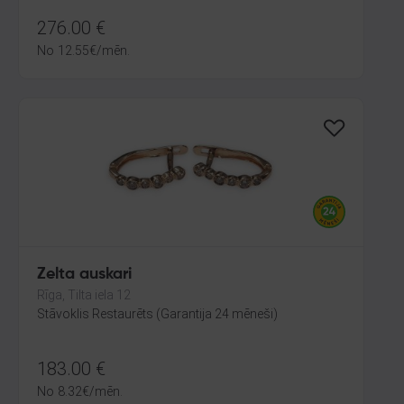
276.00
€
No
12.55
€
/mēn.
Zelta auskari
Rīga, Tilta iela 12
Stāvoklis Restaurēts (Garantija 24 mēneši)
183.00
€
No
8.32
€
/mēn.