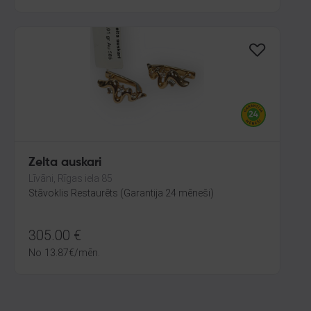
Zelta auskari
Līvāni, Rīgas iela 85
Stāvoklis Restaurēts (Garantija 24 mēneši)
305.00
€
No
13.87
€
/mēn.