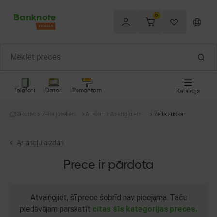
0
Telefoni
Datori
Remontam
Katalogs
Sākums
Zelta juvelierizs
Auskari
Ar angļu aizda
Zelta auskari
trādājumi
ri
Ar angļu aizdari
Prece ir pārdota
Atvainojiet, šī prece šobrīd nav pieejama. Taču
piedāvājam parskatīt
citas šīs kategorijas preces.