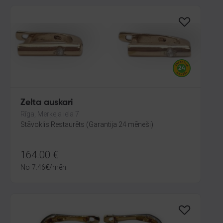
Zelta auskari
Rīga, Merķeļa iela 7
Stāvoklis Restaurēts (Garantija 24 mēneši)
164.00
€
No
7.46
€
/mēn.