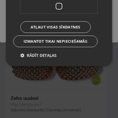
Olaine, Zemgales iela 37
Stāvoklis Restaurēts (Garantija 24 mēneši)
Saglabāt
213.00
€
ATĻAUT VISAS SĪKDATNES
No
9.68
€
/mēn.
IZMANTOT TIKAI NEPIECIEŠAMĀS
RĀDĪT DETAĻAS
Zelta auskari
Rīga, Merķeļa iela 7
Stāvoklis Restaurēts (Garantija 24 mēneši)