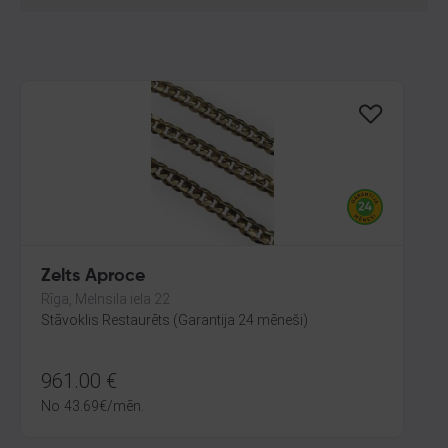
Zelts Aproce
Rīga, Melnsila iela 22
Stāvoklis Restaurēts (Garantija 24 mēneši)
961.00
€
No
43.69
€
/mēn.