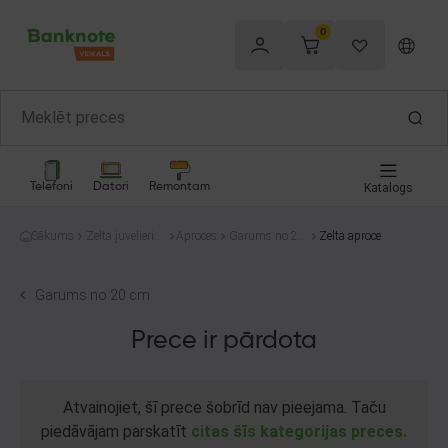
0
Telefoni
Datori
Remontam
Katalogs
Sākums
Zelta juvelierizs
Aproces
Garums no 20
Zelta aproce
trādājumi
cm
Garums no 20 cm
Prece ir pārdota
Atvainojiet, šī prece šobrīd nav pieejama. Taču
piedāvājam parskatīt
citas šīs kategorijas preces.