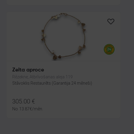
Zelta aproce
Rēzekne, Atbrīvošanas aleja 119
Stāvoklis Restaurēts (Garantija 24 mēneši)
305.00
€
No
13.87
€
/mēn.