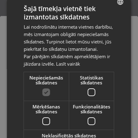
Šajā tīmekļa vietnē tiek
izmantotas sīkdatnes
LATVIAN
Zelta aproce
Lai nodrošinātu interneta vietnes darbību,
Jelgava, Pasta iela 26B
RUSSIAN
mēs izmantojam obligāti nepieciešamās
Stāvoklis Restaurēts (Garantija 24 mēneši)
LITHUANIAN
sīkdatnes. Turpinot lietot mūsu vietni, jūs
Pasūtījumi tiks piegādāti uz
piekrītat šo sīkdatņu izmantošanai.
izvēlēto valsti
254.00
€
Par pārējām sīkdatnēm apmeklētājiem ir
No
11.55
€
/mēn.
jāizdara izvēle.
Lasīt vairāk
Vietnes saturs būs attēlots izvēlētajā
valodā
Nepieciešamās
Statistikas
sīkdatnes
sīkdatnes
Valsts
Mērķēšanas
Funkcionalitātes
sīkdatnes
sīkdatnes
Valoda
Latviešu / Latvian
Neklasificētās sīkdatnes
Zelta aproce