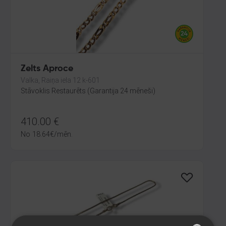
Zelts Aproce
Valka, Raiņa iela 12 k-601
Stāvoklis Restaurēts (Garantija 24 mēneši)
410.00
€
No
18.64
€
/mēn.