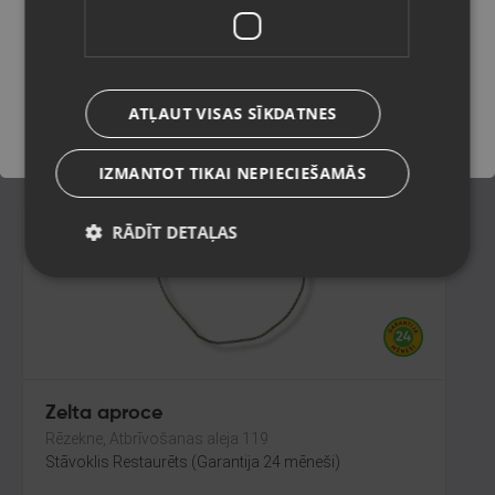
Jelgava, Rīgas iela 53B
Stāvoklis Restaurēts (Garantija 24 mēneši)
Saglabāt
344.00
€
ATĻAUT VISAS SĪKDATNES
No
15.64
€
/mēn.
IZMANTOT TIKAI NEPIECIEŠAMĀS
RĀDĪT DETAĻAS
Zelta aproce
Rēzekne, Atbrīvošanas aleja 119
Stāvoklis Restaurēts (Garantija 24 mēneši)