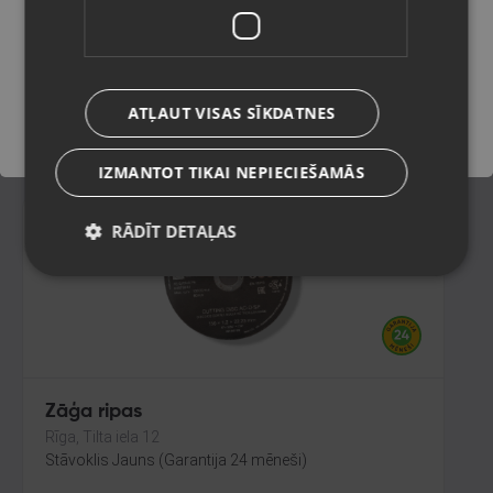
Liepāja, Lielā iela 4
Stāvoklis Jauns (Garantija 24 mēneši)
Saglabāt
ATĻAUT VISAS SĪKDATNES
2.00
€
IZMANTOT TIKAI NEPIECIEŠAMĀS
RĀDĪT DETAĻAS
Zāģa ripas
Rīga, Tilta iela 12
Stāvoklis Jauns (Garantija 24 mēneši)