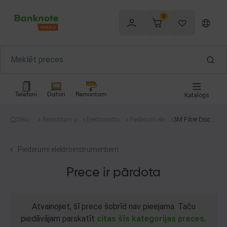
0
Telefoni
Datori
Remontam
Katalogs
Sākum
Remontam un
Elektroinstru
Piederumi elekt
3M Fibre Disc B
s
celtniecībai
menti
roinstrumentie
ack-Up
m
Piederumi elektroinstrumentiem
Prece ir pārdota
Atvainojiet, šī prece šobrīd nav pieejama. Taču
piedāvājam parskatīt
citas šīs kategorijas preces.