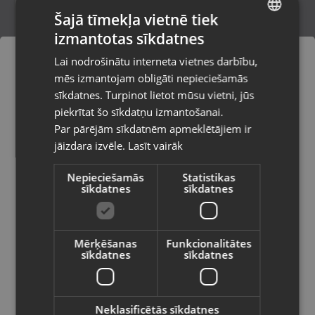
Šajā tīmekļa vietnē tiek
izmantotas sīkdatnes
LATVIAN
CMT Orange Tools 291.140.20H
Lai nodrošinātu interneta vietnes darbību,
Rēzekne, Atbrīvošanas aleja 119
RUSSIAN
mēs izmantojam obligāti nepieciešamās
Stāvoklis Jauns (Garantija 24 mēneši)
LITHUANIAN
sīkdatnes. Turpinot lietot mūsu vietni, jūs
Pasūtījumi tiks piegādāti uz
piekrītat šo sīkdatņu izmantošanai.
izvēlēto valsti
Par pārējām sīkdatnēm apmeklētājiem ir
12.00
€
jāizdara izvēle.
Lasīt vairāk
Vietnes saturs būs attēlots izvēlētajā
valodā
Nepieciešamās
Statistikas
sīkdatnes
sīkdatnes
Valsts
Mērķēšanas
Funkcionalitātes
sīkdatnes
sīkdatnes
Valoda
Latviešu / Latvian
Neklasificētās sīkdatnes
flexOvit 30S-BF41