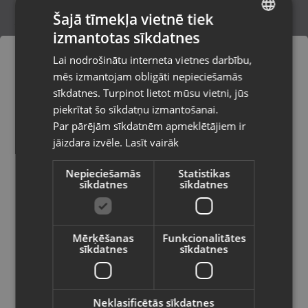
Šajā tīmekļa vietnē tiek
izmantotas sīkdatnes
LATVIAN
Folsen 50 mm x 25 m
Lai nodrošinātu interneta vietnes darbību,
Sigulda, Kr. Valdemāra iela 1a
RUSSIAN
mēs izmantojam obligāti nepieciešamās
Stāvoklis Jauns (Garantija 24 mēneši)
LITHUANIAN
sīkdatnes. Turpinot lietot mūsu vietni, jūs
Pasūtījumi tiks piegādāti uz
piekrītat šo sīkdatņu izmantošanai.
izvēlēto valsti
Par pārējām sīkdatnēm apmeklētājiem ir
2.00
€
jāizdara izvēle.
Lasīt vairāk
Vietnes saturs būs attēlots izvēlētajā
valodā
Nepieciešamās
Statistikas
sīkdatnes
sīkdatnes
Valsts
Mērķēšanas
Funkcionalitātes
sīkdatnes
sīkdatnes
Valoda
Latviešu / Latvian
Neklasificētās sīkdatnes
Skil Multicutter