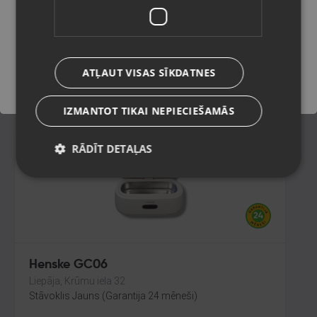
Krāslava, Tirgus iela 7
Stāvoklis Lietots (Garantija 6 mēneši)
Saglabāt
ATĻAUT VISAS SĪKDATNES
10.00
€
IZMANTOT TIKAI NEPIECIEŠAMĀS
RĀDĪT DETAĻAS
Henske GC06
Liepāja, Krūmu iela 32
Stāvoklis Jauns (Garantija 24 mēneši)