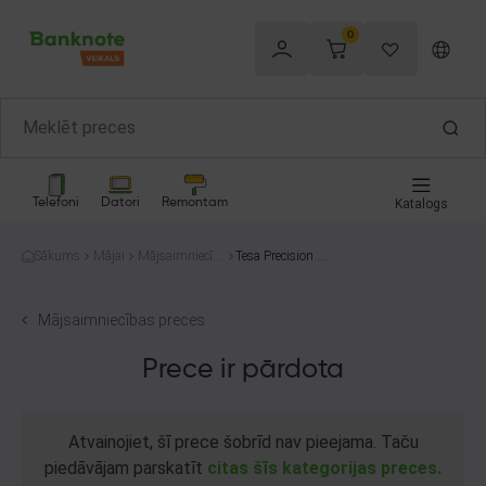
0
Telefoni
Datori
Remontam
Katalogs
Sākums
Mājai
Mājsaimniecība
Tesa Precision M
s preces
ask
Mājsaimniecības preces
Prece ir pārdota
Atvainojiet, šī prece šobrīd nav pieejama. Taču
piedāvājam parskatīt
citas šīs kategorijas preces.