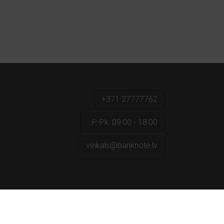
+371 27777762
P.-Pk. 09:00 - 18:00
veikals@banknote.lv
a