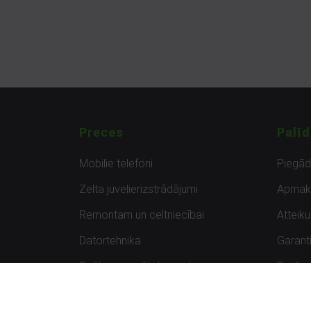
Preces
Palīd
Mobilie telefoni
Piegā
Zelta juvelierizstrādājumi
Apmak
Remontam un celtniecībai
Atteik
Datortehnika
Garanti
Spēles un spēļu konsoles
Preču 
Planšetdatori
Atsau