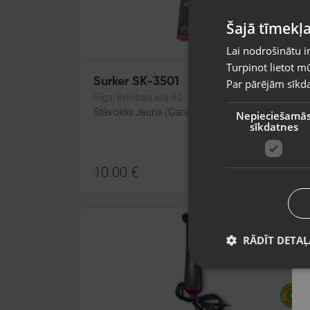
Šajā tīmekļa
Lai nodrošinātu i
Turpinot lietot mū
Surker SK-3501
Par pārējām sīkda
Rīga, Brīvības iela 90
Stāvoklis Jauns (Garantija 24 mēneši)
Nepieciešamā
sīkdatnes
10.00
€
RĀDĪT DETAĻ