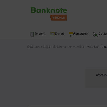
Telefoni
Datori
Remontam
Dārz
Sākums
Mājai
Skaistumam un veselībai
Matu fēni
Bra
Atvain