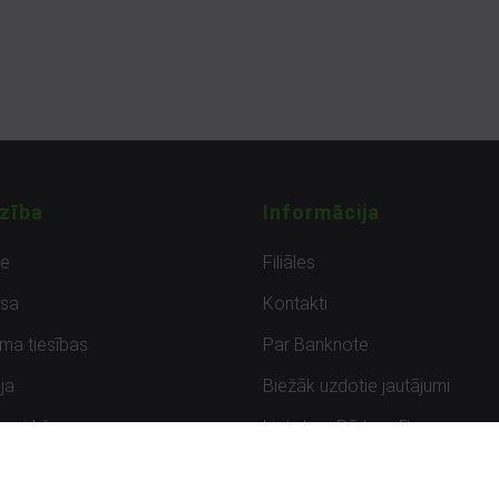
zība
Informācija
de
Filiāles
sa
Kontakti
uma tiesības
Par Banknote
ja
Biežāk uzdotie jautājumi
uzpirkšana
Lietots – Pārbaudīts
ksmes
Noteikumi un privātuma politik