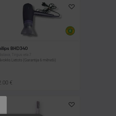
hilips BHD340
āslava, Tirgus iela 7
āvoklis Lietots (Garantija 6 mēneši)
2.00
€