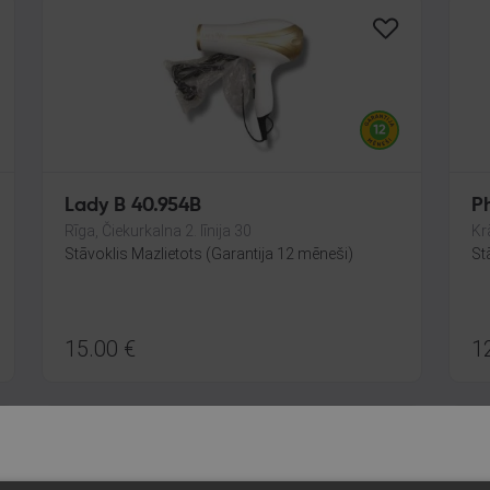
Lady B 40.954B
P
Rīga, Čiekurkalna 2. līnija 30
Kr
Stāvoklis Mazlietots (Garantija 12 mēneši)
St
15.00
€
1