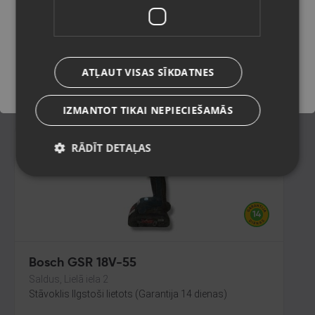
Rīga, Jūrmalas gatve 30
Stāvoklis Jauns (Garantija 24 mēneši)
Saglabāt
50.00
€
ATĻAUT VISAS SĪKDATNES
No
2.27
€
/mēn.
IZMANTOT TIKAI NEPIECIEŠAMĀS
RĀDĪT DETAĻAS
Bosch GSR 18V-55
Saldus, Lielā iela 2
Stāvoklis Ilgstoši lietots (Garantija 14 dienas)