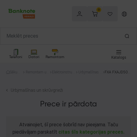
0
Telefoni
Datori
Remontam
Katalogs
Sākum
Remontam un
Elektroinstru
Urbjmašīnas u
FXA FXAJD508
s
celtniecībai
menti
n skrūvgrieži
3-A
Urbjmašīnas un skrūvgrieži
Prece ir pārdota
Atvainojiet, šī prece šobrīd nav pieejama. Taču
piedāvājam parskatīt
citas šīs kategorijas preces.