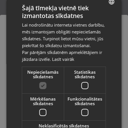
Šajā tīmekļa vietnē tiek
izmantotas sīkdatnes
LATVIAN
Makita DDF482
Lai nodrošinātu interneta vietnes darbību,
Krāslava, Tirgus iela 7
RUSSIAN
mēs izmantojam obligāti nepieciešamās
Stāvoklis Ilgstoši lietots (Garantija 14 dienas)
LITHUANIAN
sīkdatnes. Turpinot lietot mūsu vietni, jūs
Pasūtījumi tiks piegādāti uz
piekrītat šo sīkdatņu izmantošanai.
izvēlēto valsti
120.00
€
Par pārējām sīkdatnēm apmeklētājiem ir
No
5.46
€
/mēn.
jāizdara izvēle.
Lasīt vairāk
Vietnes saturs būs attēlots izvēlētajā
valodā
Nepieciešamās
Statistikas
sīkdatnes
sīkdatnes
Valsts
Mērķēšanas
Funkcionalitātes
sīkdatnes
sīkdatnes
Valoda
Latviešu / Latvian
Neklasificētās sīkdatnes
Makita TD110D