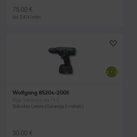
75.00
€
No
3.41
€
/mēn.
Wolfgang 8520s-200li
Rīga, Saharova iela 13-3
Stāvoklis Lietots (Garantija 6 mēneši)
30.00
€