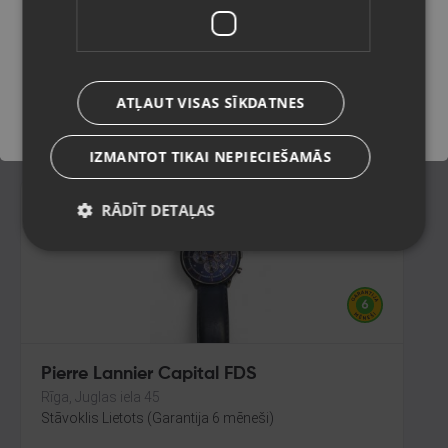
Rīga, Latgales iela 250 k-3
Stāvoklis Lietots (Garantija 6 mēneši)
Saglabāt
ATĻAUT VISAS SĪKDATNES
18.00
€
IZMANTOT TIKAI NEPIECIEŠAMĀS
RĀDĪT DETAĻAS
Pierre Lannier Capital FDS
Rīga, Juglas iela 45
Stāvoklis Lietots (Garantija 6 mēneši)