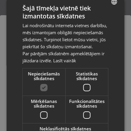
Šajā tīmekļa vietnē tiek
izmantotas sīkdatnes
LATVIAN
Certina DS Podium (SKP-BC-17179)
Lai nodrošinātu interneta vietnes darbību,
Rīga, Brīvības gatve 318-2
RUSSIAN
mēs izmantojam obligāti nepieciešamās
Stāvoklis Lietots (Garantija 6 mēneši)
LITHUANIAN
sīkdatnes. Turpinot lietot mūsu vietni, jūs
Pasūtījumi tiks piegādāti uz
piekrītat šo sīkdatņu izmantošanai.
izvēlēto valsti
150.00
€
Par pārējām sīkdatnēm apmeklētājiem ir
No
6.82
€
/mēn.
jāizdara izvēle.
Lasīt vairāk
Vietnes saturs būs attēlots izvēlētajā
valodā
Nepieciešamās
Statistikas
sīkdatnes
sīkdatnes
Valsts
Mērķēšanas
Funkcionalitātes
sīkdatnes
sīkdatnes
Valoda
Latviešu / Latvian
Neklasificētās sīkdatnes
CITIZEN GN-4-S