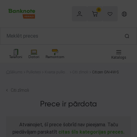
0
Telefoni
Datori
Remontam
Katalogs
Sākums
Pulksteņi
Kvarca pulkste
Citi zīmoli
Citizen GN-4W-S
ņi
Citi zīmoli
Prece ir pārdota
Atvainojiet, šī prece šobrīd nav pieejama. Taču
piedāvājam parskatīt
citas šīs kategorijas preces.