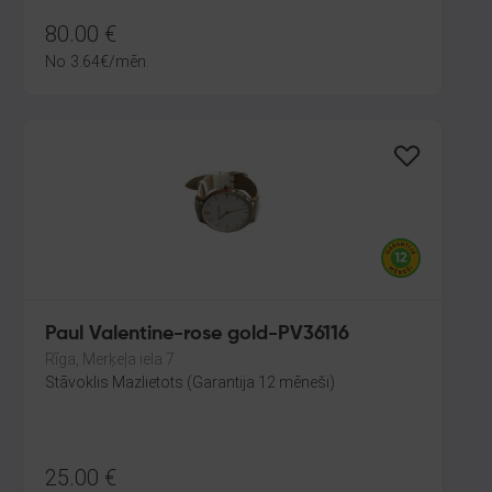
80.00
€
No
3.64
€
/mēn.
Paul Valentine-rose gold-PV36116
Rīga, Merķeļa iela 7
Stāvoklis Mazlietots (Garantija 12 mēneši)
25.00
€