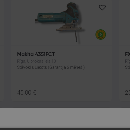
Makita 4351FCT
F
Rīga, Ulbrokas iela 10
Rī
Stāvoklis Lietots (Garantija 6 mēneši)
St
45.00
€
2