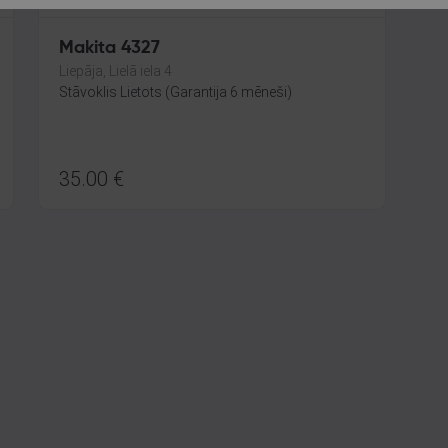
Makita 4327
Liepāja, Lielā iela 4
Stāvoklis Lietots (Garantija 6 mēneši)
35.00
€