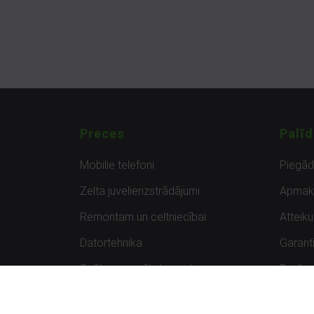
Preces
Palīd
Mobilie telefoni
Piegā
Zelta juvelierizstrādājumi
Apmak
Remontam un celtniecībai
Atteik
Datortehnika
Garanti
Spēles un spēļu konsoles
Preču 
Planšetdatori
Atsau