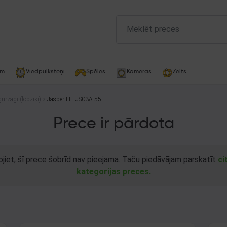
am
Viedpulksteņi
Spēles
Kameras
Zelts
gūrzāģi (lobziki)
Jasper HF-JS03A-55
Prece ir pārdota
ojiet, šī prece šobrīd nav pieejama. Taču piedāvājam parskatīt
ci
kategorijas preces.