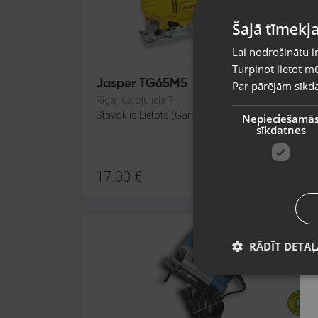
Šajā tīmekļa
Lai nodrošinātu i
Turpinot lietot mū
Jasper TG65M5
Par pārējām sīkda
Rīga, Katoļu iela 7
Stāvoklis Lietots (Garantija 6 mēneši)
Nepieciešamā
sīkdatnes
17.00
€
RĀDĪT DETAĻ