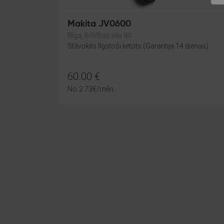
Makita JV0600
Rīga, Brīvības iela 90
Stāvoklis Ilgstoši lietots (Garantija 14 dienas)
60.00
€
No
2.73
€
/mēn.