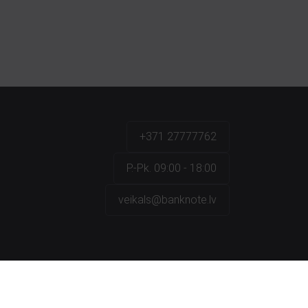
+371 27777762
P.-Pk. 09:00 - 18:00
veikals@banknote.lv
a