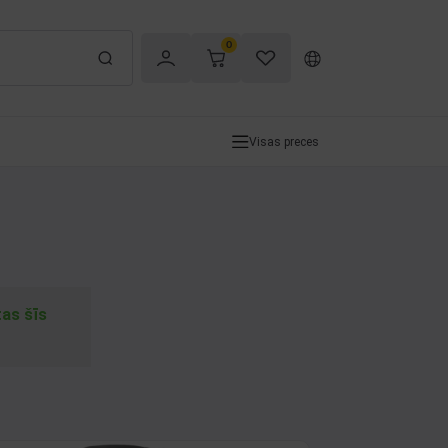
0
Visas preces
tas šīs