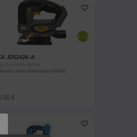
XA JD5242K-A
ga, Dzirciema iela 84a
āvoklis Lietots (Garantija 6 mēneši)
5.00
€