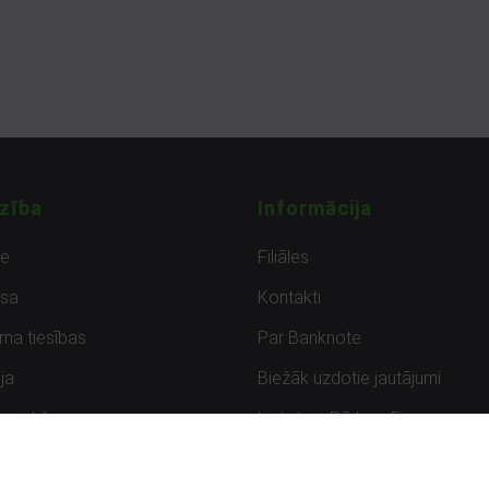
zība
Informācija
de
Filiāles
sa
Kontakti
uma tiesības
Par Banknote
ja
Biežāk uzdotie jautājumi
uzpirkšana
Lietots – Pārbaudīts
ksmes
Noteikumi un privātuma politik