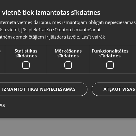
Pasūtījumi tiks piegādāti uz izvēlēto
 vietnē tiek izmantotas sīkdatnes
valsti
nterneta vietnes darbību, mēs izmantojam obligāti nepieciešamās
Vietnes saturs būs attēlots izvēlētajā valodā
su vietni, jūs piekrītat šo sīkdatņu izmantošanai.
Besk BJS400
B
tnēm apmeklētājiem ir jāizdara izvēle.
Lasīt vairāk
Valsts
Ventspils, Kuldīgas iela 26
Rī
Stāvoklis Lietots (Garantija 6 mēneši)
St
s
Statistikas
Mērķēšanas
Funkcionalitātes
sīkdatnes
sīkdatnes
sīkdatnes
5
Valoda
15.00
€
N
Latviešu / Latvian
IZMANTOT TIKAI NEPIECIEŠAMĀS
ATĻAUT VISAS
AS
Saglabāt