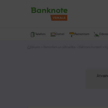
Telefoni
Datori
Remontam
Dārz
Sākums
Remontam un celtniecībai
Elektroinstrumenti
Fi
Atvain