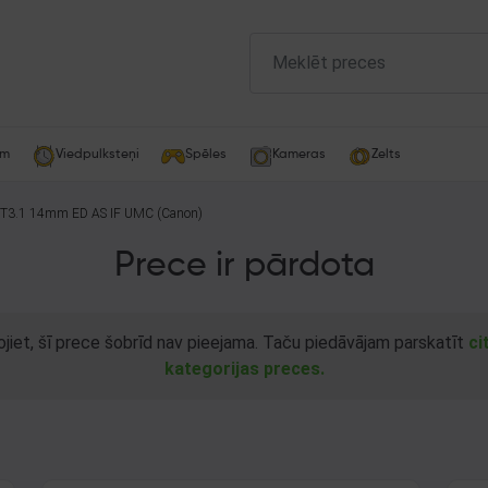
am
Viedpulksteņi
Spēles
Kameras
Zelts
T3.1 14mm ED AS IF UMC (Canon)
Prece ir pārdota
ojiet, šī prece šobrīd nav pieejama. Taču piedāvājam parskatīt
ci
kategorijas preces.