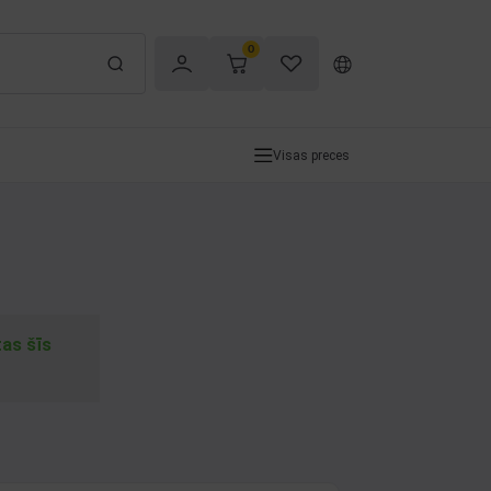
0
Visas preces
tas šīs