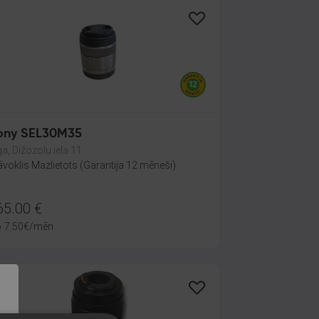
ony SEL30M35
ga, Dižozolu iela 11
āvoklis Mazlietots (Garantija 12 mēneši)
65.00
€
o
7.50
€
/mēn.