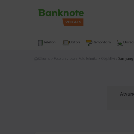
Telefoni
Datori
Remontam
Dārz
Sākums
Foto un video
Foto tehnika
Objektīvi
Samyang 
Atvain