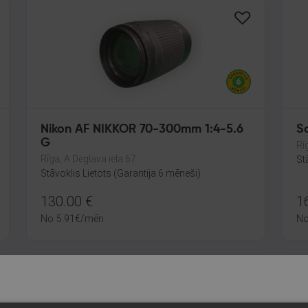
Nikon AF NIKKOR 70-300mm 1:4-5.6
S
G
Rī
Rīga, A.Deglava iela 67
St
Stāvoklis Lietots (Garantija 6 mēneši)
130.00
€
1
No
5.91
€
/mēn.
N