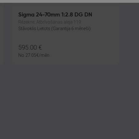
Sigma 24-70mm 1:2.8 DG DN
Rēzekne, Atbrīvošanas aleja 119
Stāvoklis Lietots (Garantija 6 mēneši)
595.00
€
No
27.05
€
/mēn.