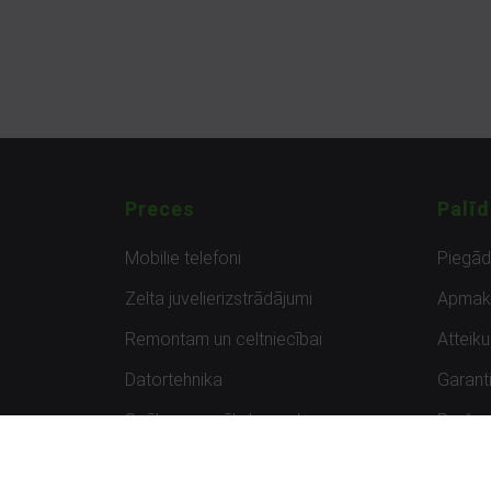
Preces
Palīd
Mobilie telefoni
Piegā
Zelta juvelierizstrādājumi
Apmak
Remontam un celtniecībai
Atteik
Datortehnika
Garanti
Spēles un spēļu konsoles
Preču 
Planšetdatori
Atsau