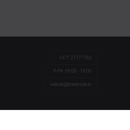
+371 27777762
P.-Pk. 09:00 - 18:00
veikals@banknote.lv
a