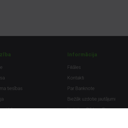
zība
Informācija
de
Filiāles
sa
Kontakti
uma tiesības
Par Banknote
ja
Biežāk uzdotie jautājumi
uzpirkšana
Lietots – Pārbaudīts
ksmes
Noteikumi un privātuma politik