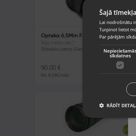
Šajā tīmekļa
Lai nodrošinātu i
Turpinot lietot mū
Opteka 6.5Mm F3.5
Par pārējām sīkda
Rīga, Katoļu iela 7
Stāvoklis Lietots (Garantija 6 mēneši)
Nepieciešamā
sīkdatnes
90.00
€
No
4.09
€
/mēn.
RĀDĪT DETAĻ