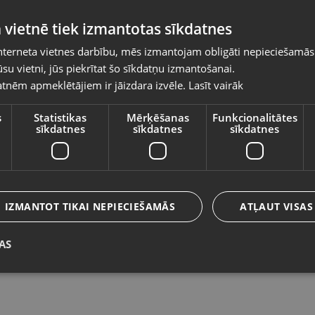
Pasūtījumi tiks piegādāti uz izvēlēto
 vietnē tiek izmantotas sīkdatnes
valsti
nterneta vietnes darbību, mēs izmantojam obligāti nepieciešamās
Vietnes saturs būs attēlots izvēlētajā valodā
su vietni, jūs piekrītat šo sīkdatņu izmantošanai.
Samyang AF 18mm F2.8 FE
T
tnēm apmeklētājiem ir jāizdara izvēle.
Lasīt vairāk
Valsts
Liepāja, Lielā iela 4
Rī
Stāvoklis Lietots (Garantija 6 mēneši)
St
s
Statistikas
Mērķēšanas
Funkcionalitātes
sīkdatnes
sīkdatnes
sīkdatnes
210.00
€
7
Valoda
No
9.55
€
/mēn.
N
Latviešu / Latvian
IZMANTOT TIKAI NEPIECIEŠAMĀS
ATĻAUT VISAS
AS
Saglabāt