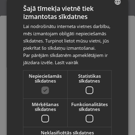
Šajā tīmekļa vietnē tiek
izmantotas sīkdatnes
LATVIAN
Huawei Nova 10 Pro GLA-LX1 256GB
Lai nodrošinātu interneta vietnes darbību,
Madona, Saules iela 6a
RUSSIAN
mēs izmantojam obligāti nepieciešamās
Stāvoklis Lietots (Garantija 6 mēneši)
LITHUANIAN
sīkdatnes. Turpinot lietot mūsu vietni, jūs
Pasūtījumi tiks piegādāti uz
piekrītat šo sīkdatņu izmantošanai.
izvēlēto valsti
145.00
€
Par pārējām sīkdatnēm apmeklētājiem ir
No
6.59
€
/mēn.
jāizdara izvēle.
Lasīt vairāk
Vietnes saturs būs attēlots izvēlētajā
valodā
Nepieciešamās
Statistikas
sīkdatnes
sīkdatnes
Valsts
Mērķēšanas
Funkcionalitātes
sīkdatnes
sīkdatnes
Valoda
Latviešu / Latvian
Neklasificētās sīkdatnes
Huawei nova 10 Pro GLA-LX1 256GB