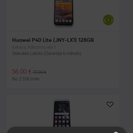
Huawei P40 Lite (JNY-LX1) 128GB
Ķekava, Nākotnes iela 1
Stāvoklis Lietots (Garantija 6 mēneši)
56.00
€
70.00
€
No
2.55
€
/mēn.