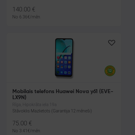
140.00
€
No
6.36
€
/mēn.
Mobilais telefons Huawei Nova y61 (EVE-
LX9N)
Rīga, Hipokrāta iela 19a
Stāvoklis Mazlietots (Garantija 12 mēneši)
75.00
€
No
3.41
€
/mēn.