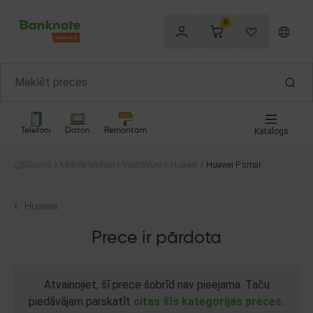
0
Telefoni
Datori
Remontam
Katalogs
Sākums
Mobilie telefoni
Viedtālruņi
Huawei
Huawei P smart
2019 POT-LX1 6
4GB
Huawei
Prece ir pārdota
Atvainojiet, šī prece šobrīd nav pieejama. Taču
piedāvājam parskatīt
citas šīs kategorijas preces.