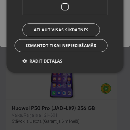
Rīga, Melnsila iela 22
Stāvoklis Mazlietots (Garantija 12 mēneši)
Saglabāt
140.00
€
ATĻAUT VISAS SĪKDATNES
No
6.36
€
/mēn.
IZMANTOT TIKAI NEPIECIEŠAMĀS
RĀDĪT DETAĻAS
Huawei P50 Pro (JAD-LX9) 256 GB
Valka, Raiņa iela 12 k-601
Stāvoklis Lietots (Garantija 6 mēneši)