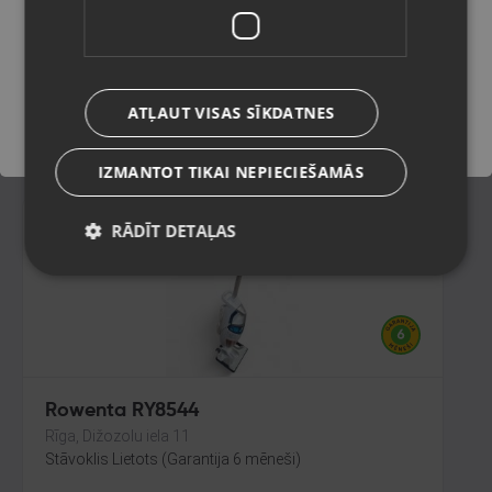
Rīga, Dižozolu iela 11
Stāvoklis Mazlietots (Garantija 12 mēneši)
Saglabāt
70.00
€
ATĻAUT VISAS SĪKDATNES
No
3.18
€
/mēn.
IZMANTOT TIKAI NEPIECIEŠAMĀS
RĀDĪT DETAĻAS
Rowenta RY8544
Rīga, Dižozolu iela 11
Stāvoklis Lietots (Garantija 6 mēneši)