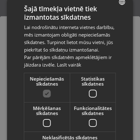
Šajā tīmekļa vietnē tiek
izmantotas sīkdatnes
LATVIAN
Vexilar V9Pro
Lai nodrošinātu interneta vietnes darbību,
Rīga, Dižozolu iela 11
RUSSIAN
mēs izmantojam obligāti nepieciešamās
Stāvoklis Mazlietots (Garantija 12 mēneši)
LITHUANIAN
sīkdatnes. Turpinot lietot mūsu vietni, jūs
Pasūtījumi tiks piegādāti uz
piekrītat šo sīkdatņu izmantošanai.
izvēlēto valsti
75.00
€
Par pārējām sīkdatnēm apmeklētājiem ir
No
3.41
€
/mēn.
jāizdara izvēle.
Lasīt vairāk
Vietnes saturs būs attēlots izvēlētajā
valodā
Nepieciešamās
Statistikas
sīkdatnes
sīkdatnes
Valsts
Mērķēšanas
Funkcionalitātes
sīkdatnes
sīkdatnes
Valoda
Latviešu / Latvian
Neklasificētās sīkdatnes
Rowenta X-Pert 6.60 (RH6831EO)