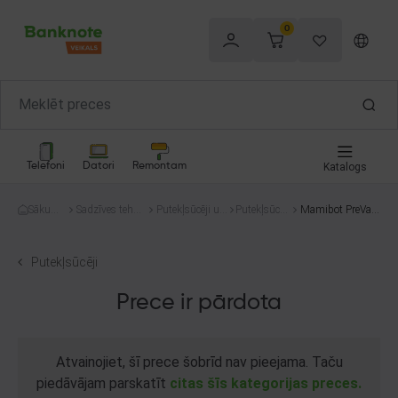
0
Telefoni
Datori
Remontam
Katalogs
Sākum
Sadzīves tehni
Putekļsūcēji un
Putekļsūcēj
Mamibot PreVac
s
ka
tīrīšana
i
650
Putekļsūcēji
Prece ir pārdota
Atvainojiet, šī prece šobrīd nav pieejama. Taču
piedāvājam parskatīt
citas šīs kategorijas preces.