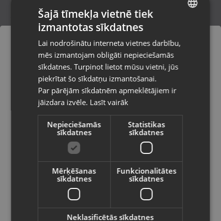
Šajā tīmekļa vietnē tiek
izmantotas sīkdatnes
LATVIAN
Finbullet Black Storm 5"
Lai nodrošinātu interneta vietnes darbību,
Salaspils, Skolas iela 11
RUSSIAN
mēs izmantojam obligāti nepieciešamās
Stāvoklis Jauns (Garantija 24 mēneši)
LITHUANIAN
sīkdatnes. Turpinot lietot mūsu vietni, jūs
Pasūtījumi tiks piegādāti uz
piekrītat šo sīkdatņu izmantošanai.
izvēlēto valsti
Par pārējām sīkdatnēm apmeklētājiem ir
11.00
€
jāizdara izvēle.
Lasīt vairāk
Vietnes saturs būs attēlots izvēlētajā
valodā
Nepieciešamās
Statistikas
sīkdatnes
sīkdatnes
Valsts
Mērķēšanas
Funkcionalitātes
sīkdatnes
sīkdatnes
Valoda
Latviešu / Latvian
Neklasificētās sīkdatnes
OSG V-POT M14x1.5 OH4 5P