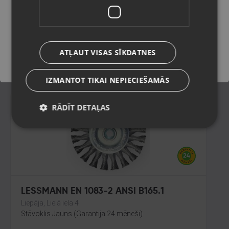
Valmiera, Cēsu iela 11
Stāvoklis Jauns (Garantija 24 mēneši)
Saglabāt
ATĻAUT VISAS SĪKDATNES
15.00
€
IZMANTOT TIKAI NEPIECIEŠAMĀS
RĀDĪT DETAĻAS
LESSMANN EN 1083-2 ANSI B165.1
Liepāja, Lielā iela 4
Stāvoklis Jauns (Garantija 24 mēneši)