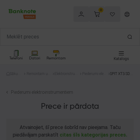
0
Telefoni
Datori
Remontam
Katalogs
Sākum
Remontam un
Elektroinstrum
Piederumi elektr
SPIT XT3 SDS
s
celtniecībai
enti
oinstrumentie
+
m
Piederumi elektroinstrumentiem
Prece ir pārdota
Atvainojiet, šī prece šobrīd nav pieejama. Taču
piedāvājam parskatīt
citas šīs kategorijas preces.