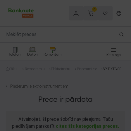
0
Telefoni
Datori
Remontam
Katalogs
Sākum
Remontam un
Elektroinstrum
Piederumi elektr
SPIT XT3 SDS
s
celtniecībai
enti
oinstrumentie
+
m
Piederumi elektroinstrumentiem
Prece ir pārdota
Atvainojiet, šī prece šobrīd nav pieejama. Taču
piedāvājam parskatīt
citas šīs kategorijas preces.