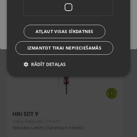
Gulbene, Rīgas iela 36A
Stāvoklis Jauns (Garantija 24 mēneši)
Saglabāt
ATĻAUT VISAS SĪKDATNES
10.00
€
12.00
€
IZMANTOT TIKAI NEPIECIEŠAMĀS
RĀDĪT DETAĻAS
Hilti SDT 9
Valka, Raiņa iela 12 k-601
Stāvoklis Lietots (Garantija 6 mēneši)