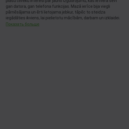
plašu cilvēku interesi par jauno izgudrojumu, kas ietvēra sevī
gan datora, gan telefona funkcijas. Mazā ierīce bija viegli
pārnēsājama un ērti lietojama jebkur, tāpēc to steidza
iegādāties ikviens, lai pielietotu mācībām, darbam un izklaidei.
Показать больше
Šobrīd planšetes ir nedaudz zaudējušas savu popularitāti, jo
viedtālruņi ir attīstījuši savas funkcijas līdz tādam līmeni, ka tie
jau spēj aizstāt datorus. Bet tas nenozīmē, ka planšetdatoru
lietotāji ir pavisam zuduši, viņi joprojām lieto dažādu ražotāju
planšetes, populārākās ir Apple iPad, Samsung planšetes,
Huawei, Lenovo un citas. Ģimenes izvēlās iegādāties bērnu
planšetdatorus, lai tajos ērtāk būtu skatīties multfilmas un
spēlēt dažādas spēlītes. Studenti vēl joprojām izvēlās
planšetes, jo tās ir lētākas nekā portatīvie datori un tās ir ērtāk
paņemt līdzi, dodoties uz lekcijām. Kā arī ir iespējams
iegādāties planšetdatorus ar tastatūru, nodrošinot ērtāku
lietojamību.
Labākie planšetdatori pieejami arī Banknote veikalā, kur ikviens
var izvēlēties jaunu planšetdatoru, vai lietotu planšetdatoru.
Pircējiem pie mums ir iespēja iegādāties lētus planšetdatorus,
kas atbilst to funkcijām un kvalitātei – Lenovo Tab M10,
Samsung Galaxy Tab A7, iPad Air 2020 un citi. Atrodiet savu