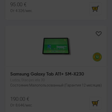
95.00
€
От
4.32
€
/мес.
Samsung Galaxy Tab A11+ SM-X230
Ludza, Stacijas iela 30
Состояние Малопользованный (Гарантия 12 месяцев)
190.00
€
От
8.64
€
/мес.