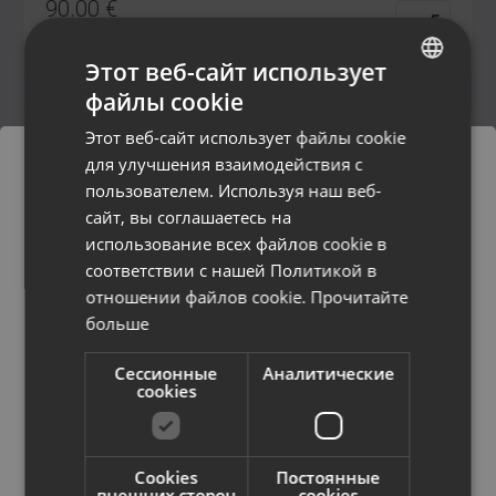
90.00
€
От
4.09
€
/мес.
Этот веб-сайт использует
файлы cookie
LATVIAN
Этот веб-сайт использует файлы cookie
RUSSIAN
для улучшения взаимодействия с
LITHUANIAN
пользователем. Используя наш веб-
сайт, вы соглашаетесь на
Заказы будут доставлены в
использование всех файлов cookie в
выбранную страну
соответствии с нашей Политикой в ​​
отношении файлов cookie.
Прочитайте
Содержание сайта будет
Lenovo Idea Tab TB336FU 128GB
больше
отображаться на выбранном языке
Sigulda, Kr. Valdemāra iela 1a
Состояние Малопользованный (Гарантия 12 месяцев)
Сессионные
Аналитические
Страна
cookies
150.00
€
От
6.82
€
/мес.
Cookies
Постоянные
Язык
внешних сторон
cookies