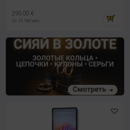
290.00
€
От
13.18
€
/мес.