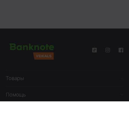
iekāroto planšetes cenu mūsu internetveikalā!
Товары
Помощь
Информация