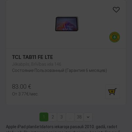
TCL TAB11 FE LTE
Jēkabpils, Brīvības iela 146
Состояние Пользованный (Гарантия 6 месяцев)
83.00
€
От
3.77
€
/мес.
1
2
3
...
38
(current)
Next
Apple iPad planšetdators iekaroja pasauli 2010. gadā, radot