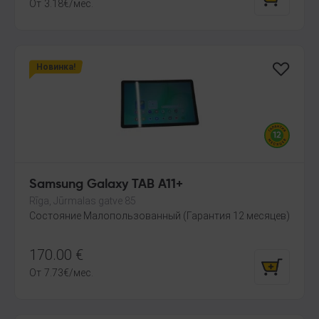
От
3.18
€
/мес.
Новинка!
Samsung Galaxy TAB A11+
Rīga, Jūrmalas gatve 85
Состояние Малопользованный (Гарантия 12 месяцев)
170.00
€
От
7.73
€
/мес.