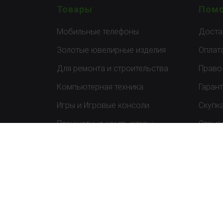
Товары
Пом
Мобильные телефоны
Доста
Золотые ювелирные изделия
Оплат
Для ремонта и строительства
Право
Компьютерная техника
Гаран
Игры и Игровые консоли
Скупк
Планшетные компьютеры
Отзыв
Спорт и отдых