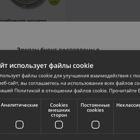
ребряная монета
илармония»
встрия)
a, A.Deglava iela 67
стояние Восстановленный
рантия 24 месяца)
Заказы будут доставлены в
.00
€
выбранную страну
3.05
€
/мес.
айт использует файлы cookie
Содержание сайта будет отображаться на
спользует файлы cookie для улучшения взаимодействия с по
выбранном языке
еб-сайт, вы соглашаетесь на использование всех файлов co
нашей Политикой в ​​отношении файлов cookie.
Прочитайте 
Страна
Аналитические
Cookies
Постоянные
Некласси
внешних
cookies
сторон
Язык
Русский / Russian