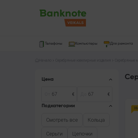
Телефоны
Компьютеры
Для ремонта
Начало
Серебряные ювелирные изделия
Серебряные 
Сер
Цена
От
€
До
€
Подкатегории
Н
Смотреть все
Кольца
Серьги
Цепочки