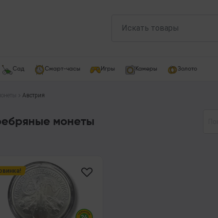
Сад
Смарт-часы
Игры
Камеры
Золото
монеты
Австрия
ебряные монеты
По
овинка!