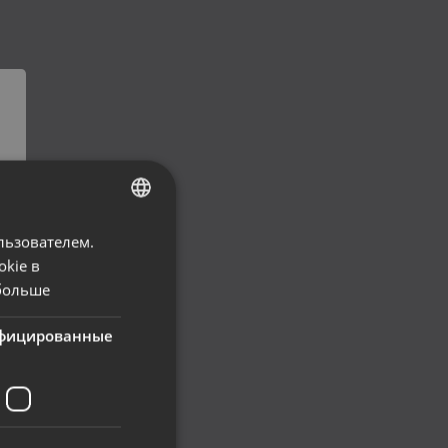
льзователем.
LATVIAN
okie в
RUSSIAN
больше
LITHUANIAN
фицированные