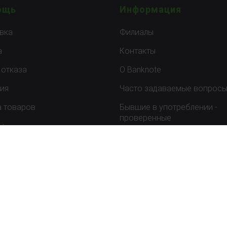
ощь
Информация
вка
Филиалы
а
Контакты
 отказа
О Banknote
тия
Часто задаваемые вопрос
а товаров
Бывшие в употреблении -
проверенные
ы
Правила и политика
конфиденциальности
Ответственное информиро
об уязвимости