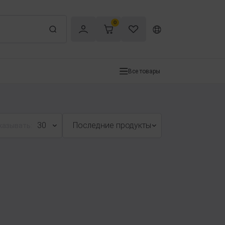
0
Все товары
30
Последние продукты
казывать: