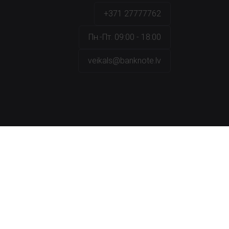
+371 27777762
Пн.-Пт. 09:00 - 18:00
veikals@banknote.lv
ы
вание