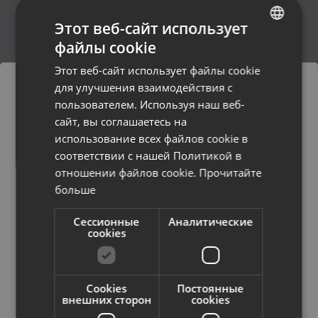
Этот веб-сайт использует
файлы cookie
LATVIAN
Этот веб-сайт использует файлы cookie
RUSSIAN
для улучшения взаимодействия с
LITHUANIAN
Sony
Husqvarna
пользователем. Используя наш веб-
сайт, вы соглашаетесь на
Заказы будут доставлены в
использование всех файлов cookie в
выбранную страну
соответствии с нашей Политикой в ​​
отношении файлов cookie.
Прочитайте
Содержание сайта будет
больше
отображаться на выбранном языке
Makita
Canon
Сессионные
Аналитические
Страна
cookies
Cookies
Постоянные
Язык
внешних сторон
cookies