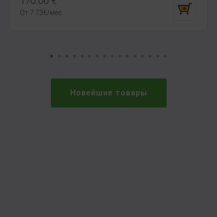
170.00
€
От
7.73
€
/мес.
Новейшие товары