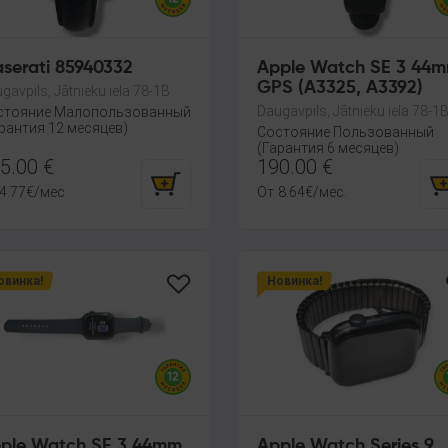
serati 85940332
Apple Watch SE 3 44
GPS (A3325, A3392)
gavpils, Jātnieku iela 78-1B
Daugavpils, Jātnieku iela 78-1
стояние Малопользованный
рантия 12 месяцев)
Состояние Пользованный
(Гарантия 6 месяцев)
5.00
€
190.00
€
4.77
€
/мес.
От
8.64
€
/мес.
овинка!
Новинка!
ple Watch SE 3 44mm
Apple Watch Series 9