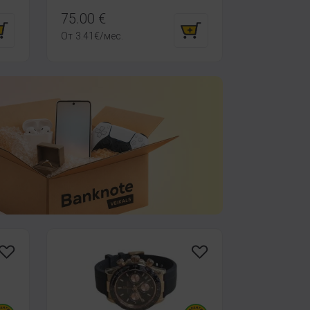
75.00
€
От
3.41
€
/мес.