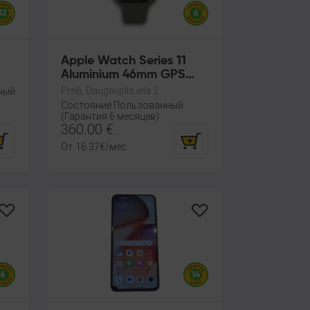
Apple Watch Series 11
Aluminium 46mm GPS
(A3333, A3451)
Preiļi, Daugavpils iela 2
ный
Состояние Пользованный
(Гарантия 6 месяцев)
360.00
€
От
16.37
€
/мес.