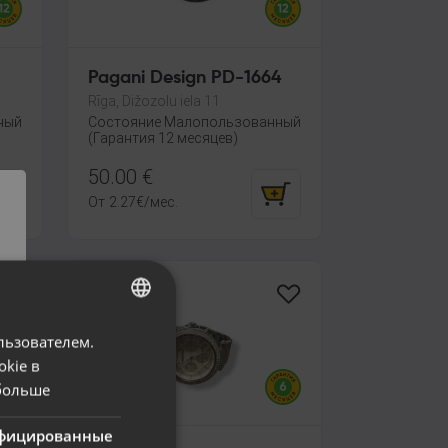
Pagani Design PD-1664
Rīga, Dižozolu iela 11
ный
Состояние Малопользованный
(Гарантия 12 месяцев)
50.00
€
От
2.27
€
/мес.
льзователем.
LATVIAN
okie в
RUSSIAN
больше
LITHUANIAN
фицированные