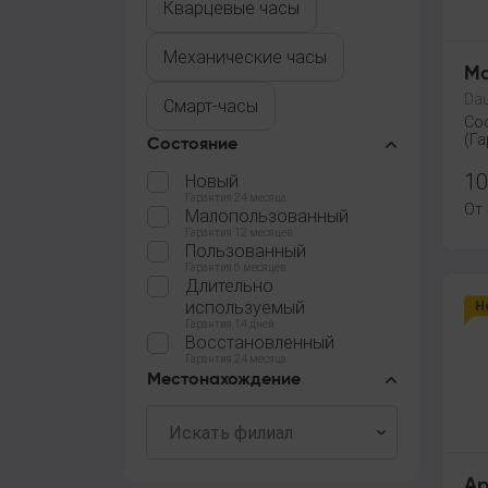
Кварцевые часы
Механические часы
Ma
Dau
Смарт-часы
Со
(Га
Состояние
10
Новый
Гарантия 24 месяца
От
Малопользованный
Гарантия 12 месяцев
Пользованный
Гарантия 6 месяцев
Длительно
используемый
Н
Гарантия 14 дней
Восстановленный
Гарантия 24 месяца
Местонахождение
Ap