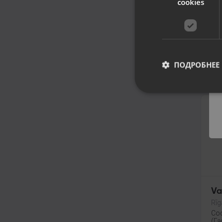
cookies
Ap
A2
Rīg
Со
(Га
50
ПОДРОБНЕЕ
От
Va
Rīg
Со
(Га