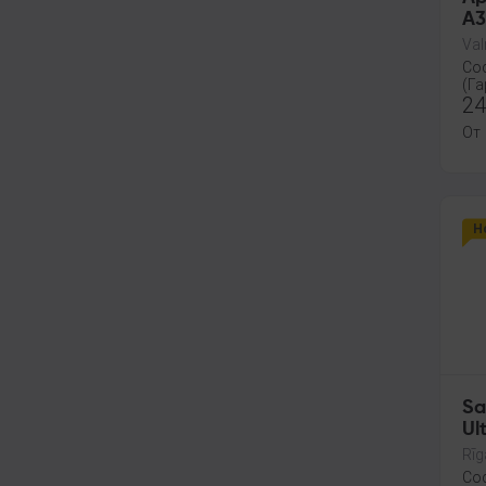
A3
Val
Со
(Га
24
От
Н
Sa
Ul
Rīg
Со