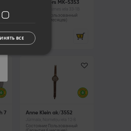
Michael Kors MK-5353
Jelgava, Satiksmes iela 33-1B
ный
Состояние Пользованный
(Гарантия 6 месяцев)
35.00
€
ИНЯТЬ ВСЕ
h 7
Anne Klein ak/3552
Jūrmala, Nometņu iela 12-8
Состояние Пользованный
(Гарантия 6 месяцев)