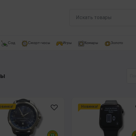
Сад
Смарт-часы
Игры
Камеры
Золото
сы
По
овинка!
Новинка!