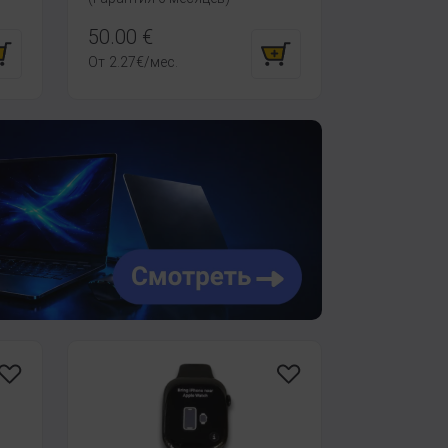
50.00
€
От
2.27
€
/мес.