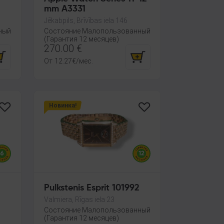
mm A3331
Jēkabpils, Brīvības iela 146
ный
Состояние Малопользованный
(Гарантия 12 месяцев)
270.00
€
От
12.27
€
/мес.
Новинка!
Pulkstenis Esprit 101992
Valmiera, Rīgas iela 23
Состояние Малопользованный
(Гарантия 12 месяцев)