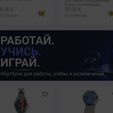
Состояние Пользованный
(Гарантия 6 месяцев)
0.00
€
90.00
€
12.27
€
/мес.
От
4.09
€
/мес.