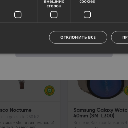
внешних
cookies
ple Watch SE (40mm,
Guess GW0709G1
сторон
351)
Jelgava, Satiksmes iela 33-1B
Язык
a, Dižozolu iela 11
Состояние Малопользован
(Гарантия 12 месяцев)
стояние Пользованный
рантия 6 месяцев)
Русский / Russian
.00
€
120.00
€
ОТКЛОНИТЬ ВСЕ
ПР
2.27
€
/мес.
От
5.46
€
/мес.
Сохранить
sco Nocturne
Samsung Galaxy Watc
40mm (SM-L300)
a, Latgales iela 250 k-3
Smiltene, Baznīcas laukums 4
стояние Малопользованный
рантия 12 месяцев)