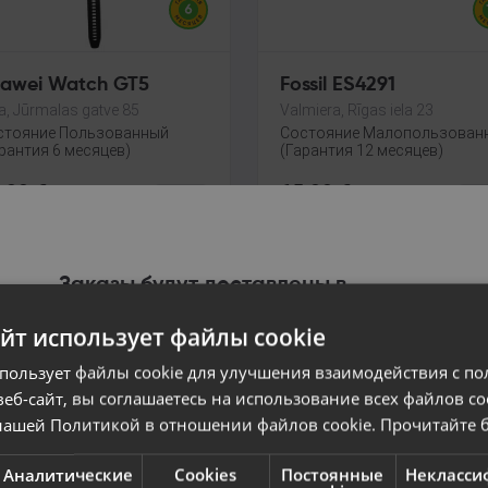
awei Watch GT5
Fossil ES4291
a, Jūrmalas gatve 85
Valmiera, Rīgas iela 23
стояние Пользованный
Состояние Малопользован
рантия 6 месяцев)
(Гарантия 12 месяцев)
.00
€
65.00
€
4.09
€
/мес.
От
2.96
€
/мес.
Заказы будут доставлены в
выбранную страну
айт использует файлы cookie
Содержание сайта будет отображаться на
спользует файлы cookie для улучшения взаимодействия с по
выбранном языке
еб-сайт, вы соглашаетесь на использование всех файлов co
нашей Политикой в ​​отношении файлов cookie.
Прочитайте 
Страна
Аналитические
Cookies
Постоянные
Некласси