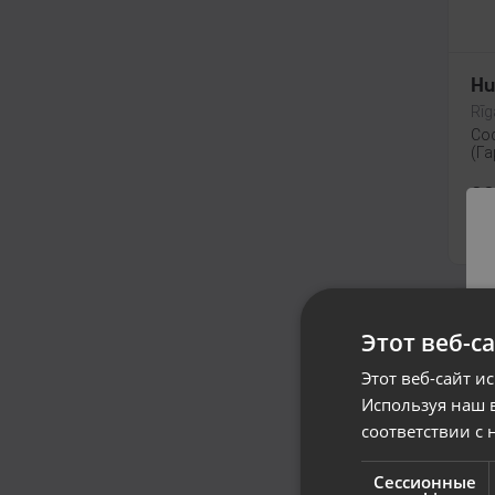
Hu
Rīg
Со
(Га
90
От
Этот веб-с
Этот веб-сайт и
Используя наш в
соответствии с 
Сессионные