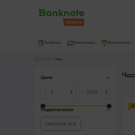
Телефоны
Компьютеры
Для ремонта
Начало
Часы
Ча
Цена
От
€
До
€
Н
Подкатегории
Смотреть все