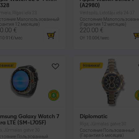
328
(A2980)
miera, Rīgas iela 23
Ventspils, Lidotāju iela 24-37
стояние Малопользованный
Состояние Малопользован
рантия 12 месяцев)
(Гарантия 12 месяцев)
0.00
€
220.00
€
10.91
€
/мес.
От
10.00
€
/мес.
овинка!
Новинка!
msung Galaxy Watch 7
Diplomatic
tra LTE (SM-L705F)
Rīga, Jūrmalas gatve 30
a, Jūrmalas gatve 30
Состояние Пользованный
(Гарантия 6 месяцев)
стояние Пользованный