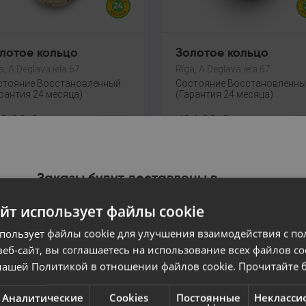
лотое кольцо
Золотое кольцо
a, A.Deglava iela 67
Rīga, A.Deglava iela 67
стояние Восстановленный
Состояние Восстановленн
рантия 24 месяца)
(Гарантия 24 месяца)
8.00
€
494.00
€
23.55
€
/мес.
От
22.46
€
/мес.
Заказы будут доставлены в
выбранную страну
айт использует файлы cookie
Содержание сайта будет отображаться на
спользует файлы cookie для улучшения взаимодействия с по
выбранном языке
еб-сайт, вы соглашаетесь на использование всех файлов co
нашей Политикой в ​​отношении файлов cookie.
Прочитайте 
Страна
Аналитические
Cookies
Постоянные
Некласси