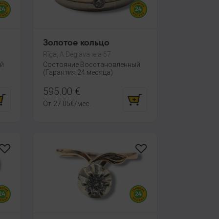
Золотое кольцо
Rīga, A.Deglava iela 67
ый
Состояние Восстановленный
(Гарантия 24 месяца)
595.00
€
От
27.05
€
/мес.