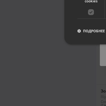
cookies
Зо
Rīg
Со
(Га
49
ПОДРОБНЕЕ
От
Зо
Rīg
Со
(Га