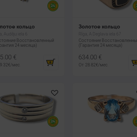
лотое кольцо
Золотое кольцо
a, Audēju iela 6
Rīga, A.Deglava iela 67
стояние Восстановленный
Состояние Восстановленн
рантия 24 месяца)
(Гарантия 24 месяца)
5.00
€
634.00
€
9.32
€
/мес.
От
28.82
€
/мес.