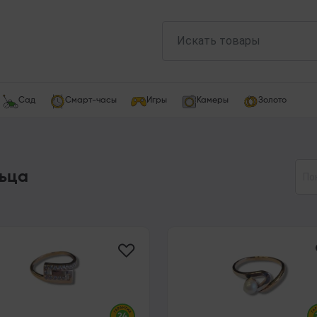
Сад
Смарт-часы
Игры
Камеры
Золото
ьца
По