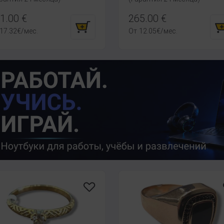
1.00
€
265.00
€
17.32
€
/мес.
От
12.05
€
/мес.