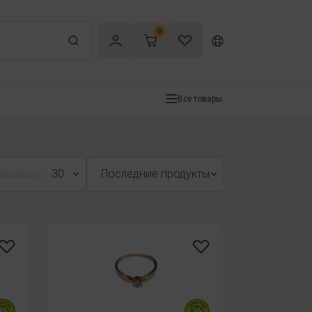
0
Все товары
30
Последние продукты
казывать: