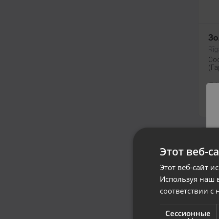
Зо
Rīg
Со
(Га
51
От
Этот веб-с
Этот веб-сайт и
Используя наш в
соответствии с 
Сессионные