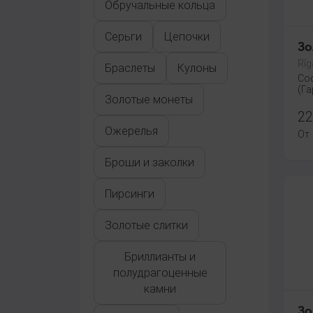
Oбручальные кольца
Серьги
Цепочки
Зо
Rīg
Браслеты
Кулоны
Со
(Га
Золотые монеты
22
Ожерелья
От
Броши и заколки
Пирсинги
Золотые слитки
Бриллианты и
полудрагоценные
камни
Зо