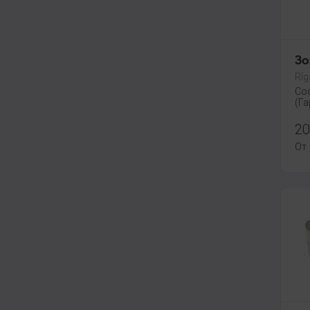
Зо
Rīg
Со
(Га
20
От