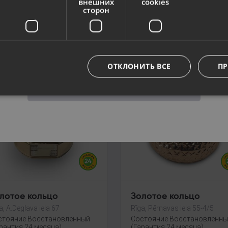
внешних
cookies
лотое кольцо
Золотое кольцо
сторон
a, A.Deglava iela 67
Rīga, A.Deglava iela 67
Язык
стояние Восстановленный
Состояние Восстановленн
рантия 24 месяца)
(Гарантия 24 месяца)
Русский / Russian
5.00
€
491.00
€
ОТКЛОНИТЬ ВСЕ
ПР
22.50
€
/мес.
От
22.32
€
/мес.
Сохранить
лотое кольцо
Золотое кольцо
a, A.Deglava iela 67
Rīga, Pērnavas iela 55-4/5
стояние Восстановленный
Состояние Восстановленн
рантия 24 месяца)
(Гарантия 24 месяца)