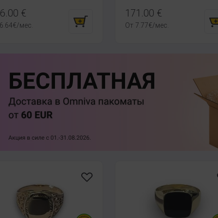
6.00
€
171.00
€
6.64
€
/мес.
От
7.77
€
/мес.