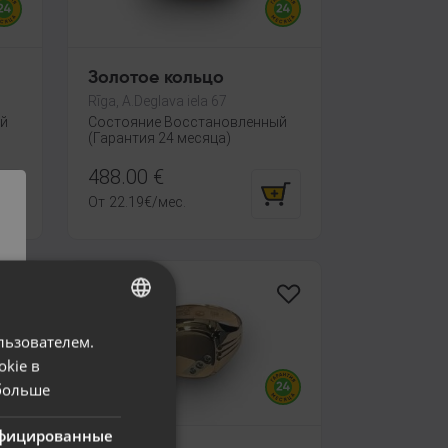
Золотое кольцо
Rīga, A.Deglava iela 67
ый
Состояние Восстановленный
(Гарантия 24 месяца)
488.00
€
От
22.19
€
/мес.
льзователем.
LATVIAN
okie в
RUSSIAN
больше
LITHUANIAN
фицированные