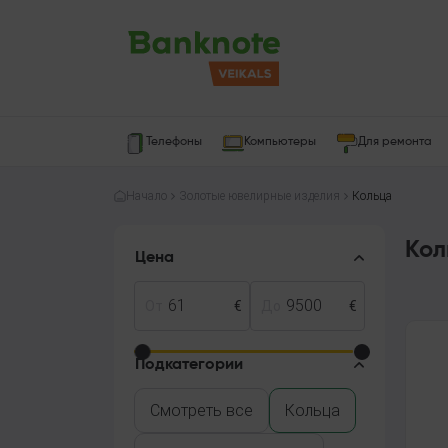
Телефоны
Компьютеры
Для ремонта
Начало
Золотые ювелирные изделия
Кольца
Кол
Цена
От
€
До
€
Подкатегории
Смотреть все
Кольца