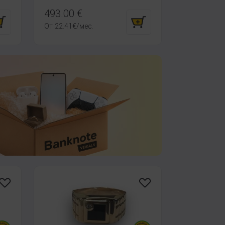
493.00
€
От
22.41
€
/мес.