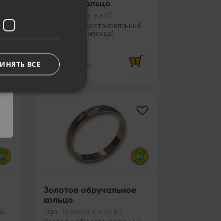
Золотое кольцо
Rīga, A.Deglava iela 67
ый
Состояние Восстановленный
(Гарантия 24 месяца)
444.00
€
ИНЯТЬ ВСЕ
От
20.19
€
/мес.
Золотое обручальное
кольцо
Rīga, Pērnavas iela 55-4/5
ый