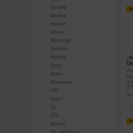
Google
Na
Realme
Huawei
Honor
Motorola
OnePlus
Nothing
„S
Ul
Sony
8 
Rīg
Nokia
Būk
Blackview
mėn
37
CAT
Nu
Oppo
LG
ZTE
Na
Alcatel
Kiti gamintojai