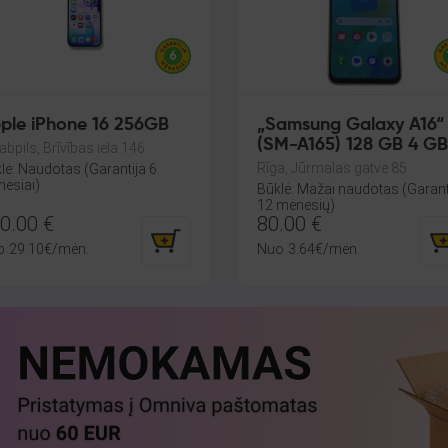
ple iPhone 16 256GB
„Samsung Galaxy A16“
(SM-A165) 128 GB 4 GB
abpils, Brīvības iela 146
RAM
Rīga, Jūrmalas gatve 85
lė: Naudotas (Garantija 6
esiai)
Būklė: Mažai naudotas (Garant
12 mėnesių)
0.00
€
80.00
€
o
29.10
€
/mėn.
Nuo
3.64
€
/mėn.