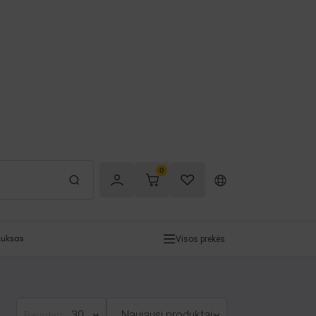
0
Visos prekės
uksas
30
Naujausi produktai
Parodyti: