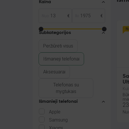
Kaina
Nuo
€
Iki
€
Na
Subkategorijos
Peržiūrėti visus
Išmanieji telefonai
Aksesuarai
Sa
Ul
Telefonas su
Kul
mygtukais
Būk
mėn
Išmanieji telefonai
23
Apple
Nu
Samsung
Xiaomi