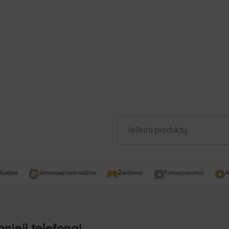
Sodas
Išmanieji laikrodžiai
Žaidimai
Fotoaparatai
A
nieji telefonai