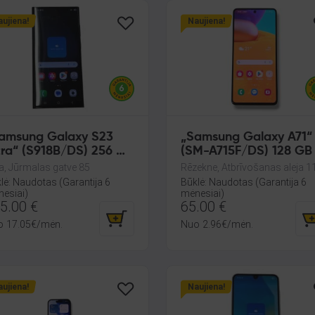
ujiena!
Naujiena!
amsung Galaxy S23
„Samsung Galaxy A71“
tra“ (S918B/DS) 256 GB
(SM-A715F/DS) 128 GB
GB RAM
GB RAM
a, Jūrmalas gatve 85
Rēzekne, Atbrīvošanas aleja 1
lė: Naudotas (Garantija 6
Būklė: Naudotas (Garantija 6
esiai)
mėnesiai)
5.00
€
65.00
€
o
17.05
€
/mėn.
Nuo
2.96
€
/mėn.
ujiena!
Naujiena!