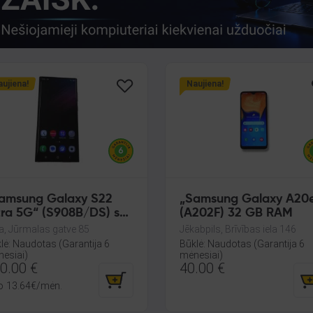
ujiena!
Naujiena!
amsung Galaxy S22
„Samsung Galaxy A20
tra 5G“ (S908B/DS) su
(A202F) 32 GB RAM
6 GB RAM ir 12 GB
a, Jūrmalas gatve 85
Jēkabpils, Brīvības iela 146
M.
lė: Naudotas (Garantija 6
Būklė: Naudotas (Garantija 6
esiai)
mėnesiai)
0.00
€
40.00
€
o
13.64
€
/mėn.