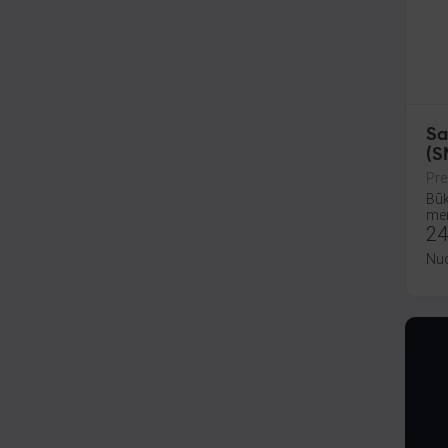
Sa
(S
Pre
Būk
mėn
24
Nu