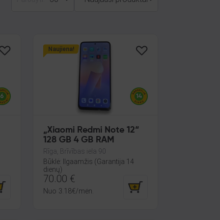
Naujiena!
„Xiaomi Redmi Note 12“
128 GB 4 GB RAM
B
Rīga, Brīvības iela 90
Būklė: Ilgaamžis (Garantija 14
dienų)
70.00
€
Nuo
3.18
€
/mėn.