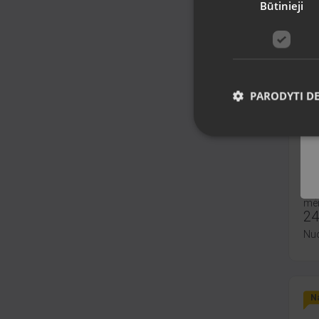
Būtinieji
Na
PARODYTI D
„G
G
Bal
Būk
mėn
24
Nu
Na