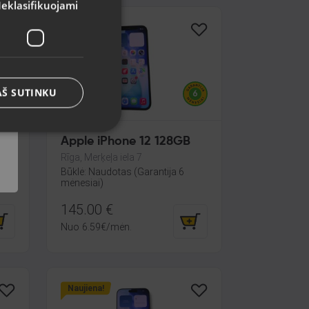
eklasifikuojami
Naujiena!
AŠ SUTINKU
5G
Apple iPhone 12 128GB
GB
Rīga, Merķeļa iela 7
Būklė: Naudotas (Garantija 6
mėnesiai)
ija
145.00
€
Nuo
6.59
€
/mėn.
Naujiena!