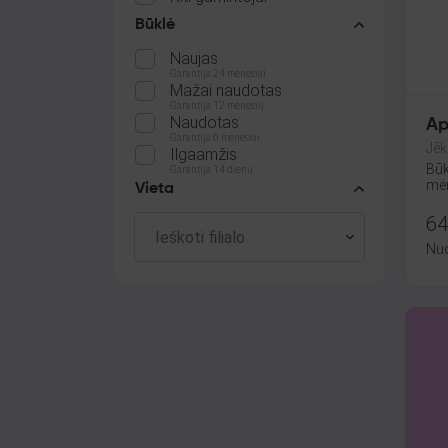
Būklė
Naujas
Garantija 24 mėnesiai
Mažai naudotas
Garantija 12 mėnesių
Naudotas
Ap
Garantija 6 mėnesiai
Jēk
Ilgaamžis
Būk
Garantija 14 dienų
mėn
Vieta
64
Nu