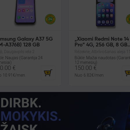
msung Galaxy A37 5G
„Xiaomi Redmi Note 14
M-A376B) 128 GB
Pro“ 4G, 256 GB, 8 GB
RAM
iļi, Daugavpils iela 2
Rēzekne, Atbrīvošanas aleja 1
lė: Naujas (Garantija 24
Būklė: Mažai naudotas (Garant
esiai)
12 mėnesių)
0.00
€
150.00
€
o
10.91
€
/mėn.
Nuo
6.82
€
/mėn.