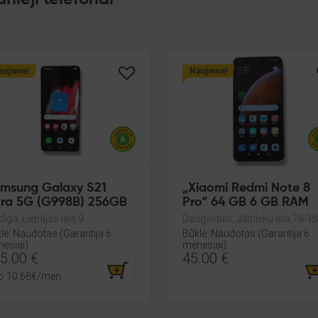
ujiena!
Naujiena!
msung Galaxy S21
„Xiaomi Redmi Note 8
tra 5G (G998B) 256GB
Pro“ 64 GB 6 GB RAM
dīga, Liepājas iela 9
Daugavpils, Jātnieku iela 78-1
lė: Naudotas (Garantija 6
Būklė: Naudotas (Garantija 6
esiai)
mėnesiai)
5.00
€
45.00
€
o
10.68
€
/mėn.