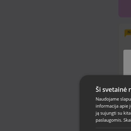
Na
Sa
(S
Ši svetainė
G
Bal
Naudojame slapuku
Būk
mėn
informacija apie 
12
ją sujungti su kit
Nu
paslaugomis.
Ska