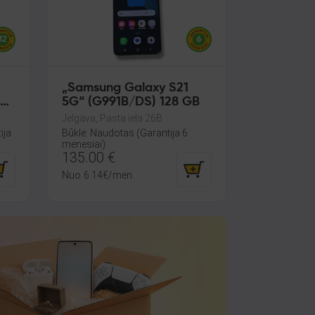
„Samsung Galaxy S21
5G“ (G991B/DS) 128 GB
Jelgava, Pasta iela 26B
ija
Būklė: Naudotas (Garantija 6
mėnesiai)
135.00
€
Nuo
6.14
€
/mėn.