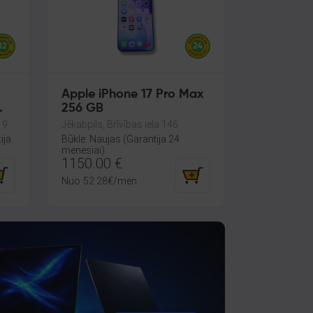
Apple iPhone 17 Pro Max
256 GB
19
Jēkabpils, Brīvības iela 146
ija
Būklė: Naujas (Garantija 24
mėnesiai)
1150.00
€
Nuo
52.28
€
/mėn.