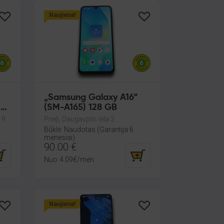
Naujiena!
„Samsung Galaxy A16“
 6
(SM-A165) 128 GB
19
Preiļi, Daugavpils iela 2
Būklė: Naudotas (Garantija 6
mėnesiai)
90.00
€
Nuo
4.09
€
/mėn.
Naujiena!