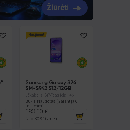
Naujiena!
e“
Samsung Galaxy S26
SM-S942 512/12GB
Jēkabpils, Brīvības iela 146
Būklė: Naudotas (Garantija 6
mėnesiai)
680.00
€
Nuo
30.91
€
/mėn.