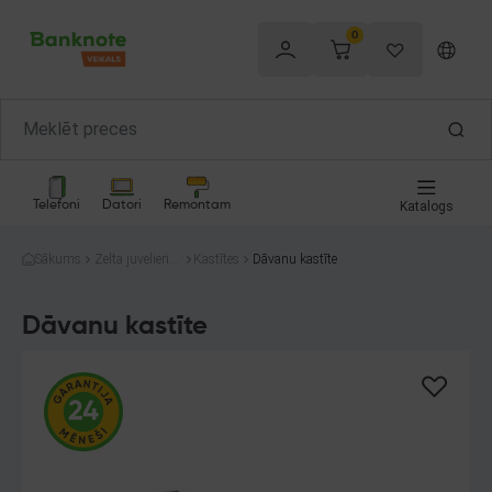
0
Telefoni
Datori
Remontam
Katalogs
Sākums
Zelta juvelierizs
Kastītes
Dāvanu kastīte
trādājumi
Dāvanu kastīte