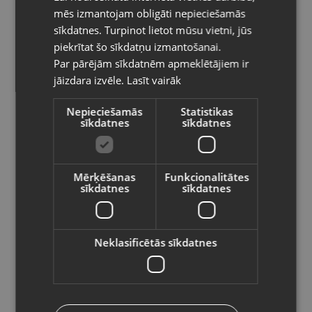
Kategorija: Dāvanu kastīte
mēs izmantojam obligāti nepieciešamās
LITHUANIAN
sīkdatnes. Turpinot lietot mūsu vietni, jūs
Pasūtījumi tiks piegādāti uz
Izmērs(cm): 4x4x3
piekrītat šo sīkdatņu izmantošanai.
izvēlēto valsti
Par pārējām sīkdatnēm apmeklētājiem ir
1.50
€
jāizdara izvēle.
Lasīt vairāk
Vietnes saturs būs attēlots izvēlētajā
valodā
Nepieciešamās
Statistikas
Preces informācija
sīkdatnes
sīkdatnes
Valsts
Kastītes
Kategorija
Mērķēšanas
Funkcionalitātes
sīkdatnes
sīkdatnes
198695
Kods
Valoda
Līvāni, Rīgas iela 85
Atrašanās vieta
Latviešu / Latvian
Neklasificētās sīkdatnes
+371 29467569
Telefona numurs:
Jauns (Garantija 24 mēneši)
Stāvoklis
Saglabāt
.
Komplektācija