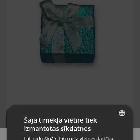
Šajā tīmekļa vietnē tiek
izmantotas sīkdatnes
LATVIAN
Lai nodrošinātu interneta vietnes darbību,
RUSSIAN