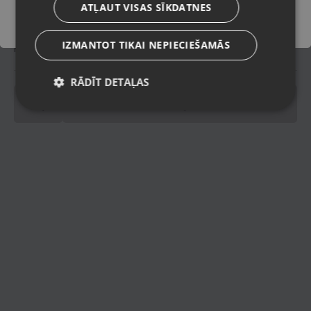
ATĻAUT VISAS SĪKDATNES
IZMANTOT TIKAI NEPIECIEŠAMĀS
Piegādes veidi
RĀDĪT DETAĻAS
pinning
Spinning