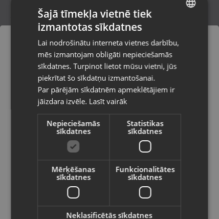
Šajā tīmekļa vietnē tiek
izmantotas sīkdatnes
LATVIAN
Kastīte Juvelierizstrādājumiem
Lai nodrošinātu interneta vietnes darbību,
Liepāja, Lielā iela 4
RUSSIAN
mēs izmantojam obligāti nepieciešamās
Stāvoklis Jauns (Garantija 24 mēneši)
LITHUANIAN
sīkdatnes. Turpinot lietot mūsu vietni, jūs
Pasūtījumi tiks piegādāti uz
piekrītat šo sīkdatņu izmantošanai.
izvēlēto valsti
Par pārējām sīkdatnēm apmeklētājiem ir
2.60
€
jāizdara izvēle.
Lasīt vairāk
Vietnes saturs būs attēlots izvēlētajā
valodā
Nepieciešamās
Statistikas
sīkdatnes
sīkdatnes
Valsts
Mērķēšanas
Funkcionalitātes
sīkdatnes
sīkdatnes
Valoda
Latviešu / Latvian
Neklasificētās sīkdatnes
Kastīte Juvelierizstrādājumiem