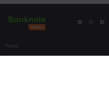
Preces
Palīdzība
Informācija
+371 27777762
P.-Pk. 09:00 - 18:00