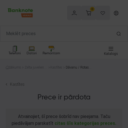
0
Telefoni
Datori
Remontam
Katalogs
Sākums
Zelta juvelierizs
Kastītes
Dāvanu / Rotasli
trādājumi
etu kārbiņa
Kastītes
Prece ir pārdota
Atvainojiet, šī prece šobrīd nav pieejama. Taču
piedāvājam parskatīt
citas šīs kategorijas preces.