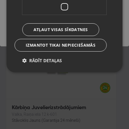
Liepāja, Lielā iela 4
Stāvoklis Jauns (Garantija 24 mēneši)
Saglabāt
ATĻAUT VISAS SĪKDATNES
2.60
€
IZMANTOT TIKAI NEPIECIEŠAMĀS
RĀDĪT DETAĻAS
Kārbiņa Juvelierizstrādājumiem
Valka, Raiņa iela 12 k-601
Stāvoklis Jauns (Garantija 24 mēneši)