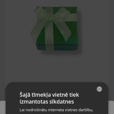
Šajā tīmekļa vietnē tiek
izmantotas sīkdatnes
LATVIAN
Lai nodrošinātu interneta vietnes darbību,
RUSSIAN