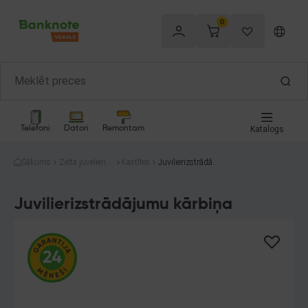
0
Telefoni
Datori
Remontam
Katalogs
Sākums
Zelta juvelierizs
Kastītes
Juvilierizstrādāju
trādājumi
mu kārbiņa
Juvilierizstrādājumu kārbiņa