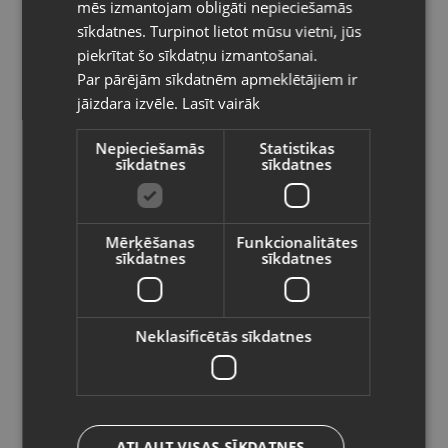
mēs izmantojam obligāti nepieciešamās
Kategorija:Dāvanu kastīte
LITHUANIAN
sīkdatnes. Turpinot lietot mūsu vietni, jūs
Izmērs: 4,5x4,5x4,5
Pasūtījumi tiks piegādāti uz
piekrītat šo sīkdatņu izmantošanai.
izvēlēto valsti
1.50
€
Par pārējām sīkdatnēm apmeklētājiem ir
jāizdara izvēle.
Lasīt vairāk
Vietnes saturs būs attēlots izvēlētajā
valodā
Preces informācija
Nepieciešamās
Statistikas
sīkdatnes
sīkdatnes
Valsts
Kastītes
Kategorija
Mērķēšanas
Funkcionalitātes
188517
Kods
sīkdatnes
sīkdatnes
Valoda
Rīga, Aleksandra Čaka iela 70
Atrašanās vieta
Latviešu / Latvian
+371 26550228
Telefona numurs:
Neklasificētās sīkdatnes
Jauns (Garantija 24 mēneši)
Stāvoklis
Saglabāt
.
Komplektācija
ATĻAUT VISAS SĪKDATNES