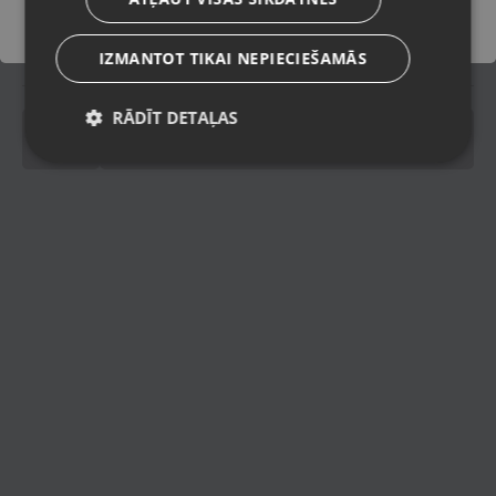
Piegādes veidi
IZMANTOT TIKAI NEPIECIEŠAMĀS
Spinning
Spinning
RĀDĪT DETAĻAS