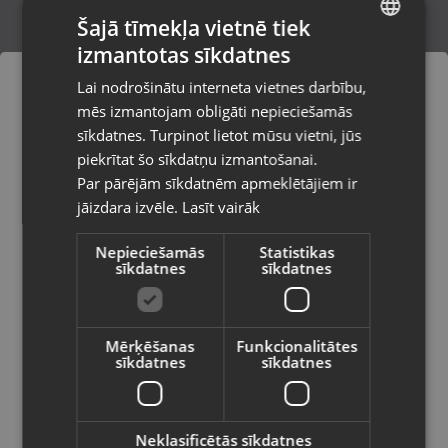
Šajā tīmekļa vietnē tiek
izmantotas sīkdatnes
LATVIAN
Kastīte Juvelierizstrādājumiem
Lai nodrošinātu interneta vietnes darbību,
Liepāja, Krūmu iela 32
RUSSIAN
mēs izmantojam obligāti nepieciešamās
Stāvoklis Jauns (Garantija 24 mēneši)
LITHUANIAN
sīkdatnes. Turpinot lietot mūsu vietni, jūs
Pasūtījumi tiks piegādāti uz
piekrītat šo sīkdatņu izmantošanai.
izvēlēto valsti
Par pārējām sīkdatnēm apmeklētājiem ir
2.60
€
jāizdara izvēle.
Lasīt vairāk
Vietnes saturs būs attēlots izvēlētajā
valodā
Nepieciešamās
Statistikas
sīkdatnes
sīkdatnes
Valsts
Mērķēšanas
Funkcionalitātes
sīkdatnes
sīkdatnes
Valoda
Latviešu / Latvian
Neklasificētās sīkdatnes
Kastīte juvelierizstradājumiem