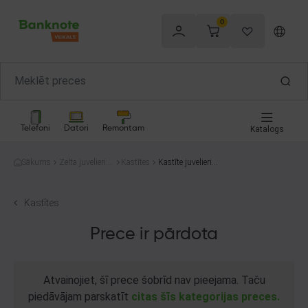
0
Telefoni
Datori
Remontam
Katalogs
Sākums
Zelta juvelierizs
Kastītes
Kastīte juvelierizs
trādājumi
trādājumiem
Kastītes
Prece ir pārdota
Atvainojiet, šī prece šobrīd nav pieejama. Taču
piedāvājam parskatīt
citas šīs kategorijas preces.