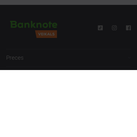
Preces
Palīdzība
Informācija
+371 27777762
P.-Pk. 09:00 - 18:00