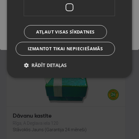
Ādaži, Gaujas iela 11
Stāvoklis Jauns (Garantija 24 mēneši)
Saglabāt
ATĻAUT VISAS SĪKDATNES
2.60
€
IZMANTOT TIKAI NEPIECIEŠAMĀS
RĀDĪT DETAĻAS
Dāvanu kastīte
Rīga, A.Deglava iela 120
Stāvoklis Jauns (Garantija 24 mēneši)