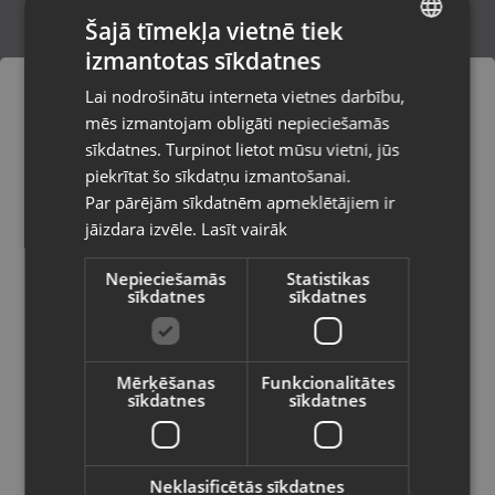
Šajā tīmekļa vietnē tiek
izmantotas sīkdatnes
LATVIAN
Kārbiņa 7102100
Lai nodrošinātu interneta vietnes darbību,
Smiltene, Baznīcas laukums 4
RUSSIAN
mēs izmantojam obligāti nepieciešamās
Stāvoklis Jauns (Garantija 24 mēneši)
LITHUANIAN
sīkdatnes. Turpinot lietot mūsu vietni, jūs
Pasūtījumi tiks piegādāti uz
piekrītat šo sīkdatņu izmantošanai.
izvēlēto valsti
Par pārējām sīkdatnēm apmeklētājiem ir
1.50
€
jāizdara izvēle.
Lasīt vairāk
Vietnes saturs būs attēlots izvēlētajā
valodā
Nepieciešamās
Statistikas
sīkdatnes
sīkdatnes
Valsts
Mērķēšanas
Funkcionalitātes
sīkdatnes
sīkdatnes
Valoda
Latviešu / Latvian
Neklasificētās sīkdatnes
Dāvanu kastīte