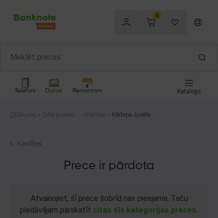
0
Telefoni
Datori
Remontam
Katalogs
Sākums
Zelta juvelierizs
Kastītes
Kārbiņa Juvelieri
trādājumi
zstrādājumiem
Kastītes
Prece ir pārdota
Atvainojiet, šī prece šobrīd nav pieejama. Taču
piedāvājam parskatīt
citas šīs kategorijas preces.