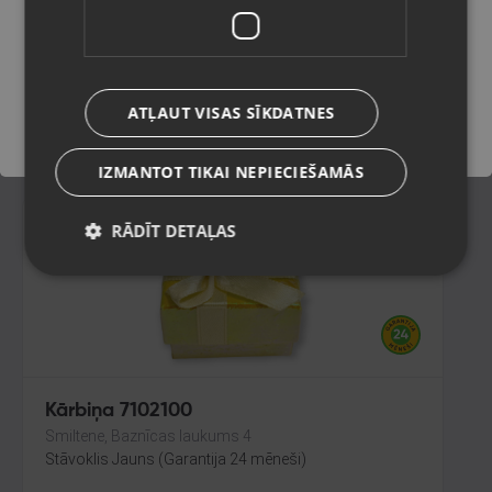
Krāslava, Tirgus iela 7
Stāvoklis Jauns (Garantija 24 mēneši)
Saglabāt
ATĻAUT VISAS SĪKDATNES
1.90
€
IZMANTOT TIKAI NEPIECIEŠAMĀS
RĀDĪT DETAĻAS
Kārbiņa 7102100
Smiltene, Baznīcas laukums 4
Stāvoklis Jauns (Garantija 24 mēneši)