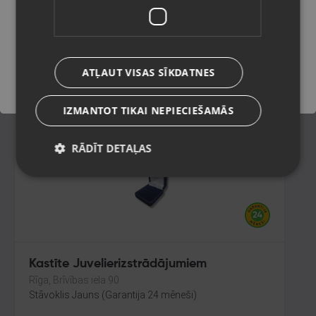
Liepāja, Lielā iela 4
Stāvoklis Jauns (Garantija 24 mēneši)
Saglabāt
ATĻAUT VISAS SĪKDATNES
2.60
€
IZMANTOT TIKAI NEPIECIEŠAMĀS
RĀDĪT DETAĻAS
Kastīte Juvelierizstrādājumiem
Rīga, Brīvības iela 90
Stāvoklis Jauns (Garantija 24 mēneši)