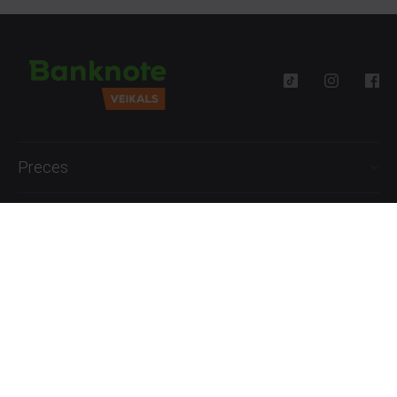
Preces
Palīdzība
Informācija
+371 27777762
P.-Pk. 09:00 - 18:00