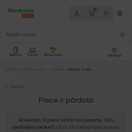
0
Telefoni
Datori
Remontam
Katalogs
Sākums
Zelta juvelierizs
Kastītes
Kārbiņa Juvelieri
trādājumi
zstrādājumiem
Kastītes
Prece ir pārdota
Atvainojiet, šī prece šobrīd nav pieejama. Taču
piedāvājam parskatīt
citas šīs kategorijas preces.