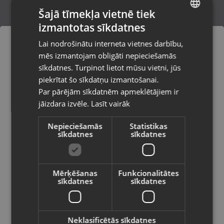
Šajā tīmekļa vietnē tiek
izmantotas sīkdatnes
LATVIAN
Kastīte Juvelierizstrādājumiem
Lai nodrošinātu interneta vietnes darbību,
Rīga, Brīvības gatve 432
RUSSIAN
mēs izmantojam obligāti nepieciešamās
Stāvoklis Jauns (Garantija 24 mēneši)
LITHUANIAN
sīkdatnes. Turpinot lietot mūsu vietni, jūs
Pasūtījumi tiks piegādāti uz
piekrītat šo sīkdatņu izmantošanai.
izvēlēto valsti
Par pārējām sīkdatnēm apmeklētājiem ir
2.60
€
jāizdara izvēle.
Lasīt vairāk
Vietnes saturs būs attēlots izvēlētajā
valodā
Nepieciešamās
Statistikas
sīkdatnes
sīkdatnes
Valsts
Mērķēšanas
Funkcionalitātes
sīkdatnes
sīkdatnes
Valoda
Latviešu / Latvian
Neklasificētās sīkdatnes
Kastīte Juvelierizstrādājumiem