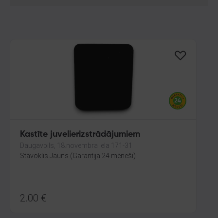
Kastīte juvelierizstrādājumiem
Daugavpils, 18.novembra iela 171-31
Stāvoklis Jauns (Garantija 24 mēneši)
2.00
€