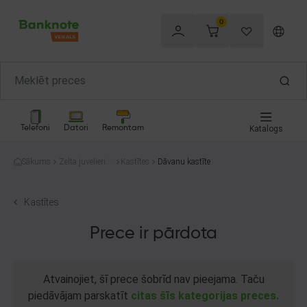
0
Telefoni
Datori
Remontam
Katalogs
Sākums
Zelta juvelierizs
Kastītes
Dāvanu kastīte
trādājumi
Kastītes
Prece ir pārdota
Atvainojiet, šī prece šobrīd nav pieejama. Taču
piedāvājam parskatīt
citas šīs kategorijas preces.