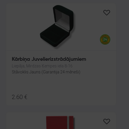
Kārbiņa Juvelierizstrādājumiem
Liepāja, Mirdzas Ķempes iela 8-16
Stāvoklis Jauns (Garantija 24 mēneši)
2.60
€