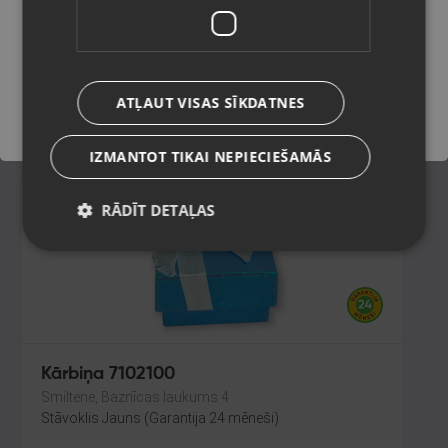
Cēsis,Raunas iela 13
Stāvoklis Jauns (Garantija 24 mēneši)
Saglabāt
ATĻAUT VISAS SĪKDATNES
2.60
€
IZMANTOT TIKAI NEPIECIEŠAMĀS
RĀDĪT DETAĻAS
Kārbiņa 7102100
Smiltene, Baznīcas laukums 4
Stāvoklis Jauns (Garantija 24 mēneši)