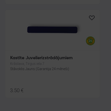
Kastīte Juvelierizstrādājumiem
Krāslava, Tirgus iela 7
Stāvoklis Jauns (Garantija 24 mēneši)
3.50
€