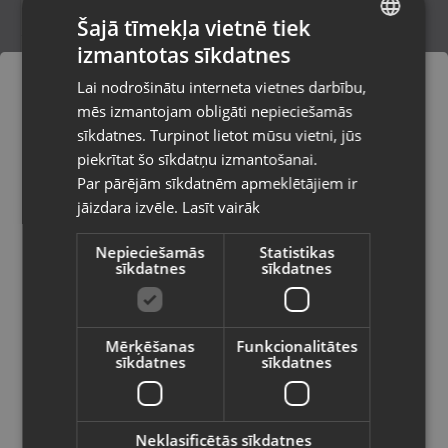
Šajā tīmekļa vietnē tiek
izmantotas sīkdatnes
LATVIAN
Kārbiņa Juvelierizstrādājumiem
Lai nodrošinātu interneta vietnes darbību,
Valka, Raiņa iela 12 k-601
RUSSIAN
mēs izmantojam obligāti nepieciešamās
Stāvoklis Jauns (Garantija 24 mēneši)
LITHUANIAN
sīkdatnes. Turpinot lietot mūsu vietni, jūs
Pasūtījumi tiks piegādāti uz
piekrītat šo sīkdatņu izmantošanai.
izvēlēto valsti
Par pārējām sīkdatnēm apmeklētājiem ir
2.00
€
jāizdara izvēle.
Lasīt vairāk
Vietnes saturs būs attēlots izvēlētajā
valodā
Nepieciešamās
Statistikas
sīkdatnes
sīkdatnes
Valsts
Mērķēšanas
Funkcionalitātes
sīkdatnes
sīkdatnes
Valoda
Latviešu / Latvian
Neklasificētās sīkdatnes
Kastīte Juvilierizstrādājumiem