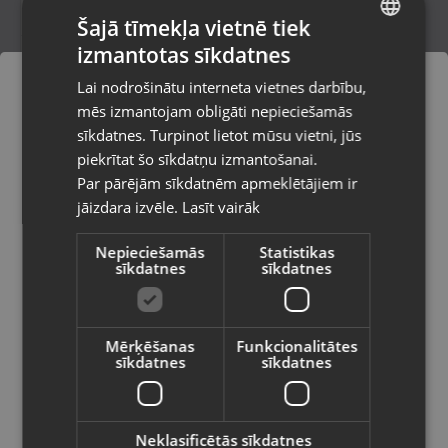
Šajā tīmekļa vietnē tiek
izmantotas sīkdatnes
LATVIAN
Kārbiņa 7102100
Lai nodrošinātu interneta vietnes darbību,
Smiltene, Baznīcas laukums 4
RUSSIAN
mēs izmantojam obligāti nepieciešamās
Stāvoklis Jauns (Garantija 24 mēneši)
LITHUANIAN
sīkdatnes. Turpinot lietot mūsu vietni, jūs
Pasūtījumi tiks piegādāti uz
piekrītat šo sīkdatņu izmantošanai.
izvēlēto valsti
Par pārējām sīkdatnēm apmeklētājiem ir
1.50
€
jāizdara izvēle.
Lasīt vairāk
Vietnes saturs būs attēlots izvēlētajā
valodā
Nepieciešamās
Statistikas
sīkdatnes
sīkdatnes
Valsts
Mērķēšanas
Funkcionalitātes
sīkdatnes
sīkdatnes
Valoda
Latviešu / Latvian
Neklasificētās sīkdatnes
Kastīte Juvelierizstrādājumiem