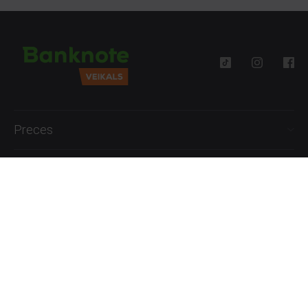
Preces
Palīdzība
Informācija
+371 27777762
P.-Pk. 09:00 - 18:00