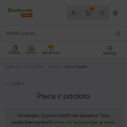
0
Telefoni
Datori
Remontam
Katalogs
Sākums
Zelta juvelierizs
Kastītes
Dāvanu kastīte
trādājumi
Kastītes
Prece ir pārdota
Atvainojiet, šī prece šobrīd nav pieejama. Taču
piedāvājam parskatīt
citas šīs kategorijas preces.