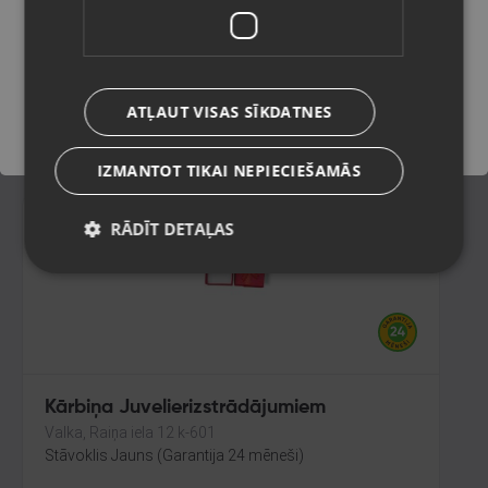
Liepāja, Lielā iela 4
Stāvoklis Jauns (Garantija 24 mēneši)
Saglabāt
ATĻAUT VISAS SĪKDATNES
2.60
€
IZMANTOT TIKAI NEPIECIEŠAMĀS
RĀDĪT DETAĻAS
Kārbiņa Juvelierizstrādājumiem
Valka, Raiņa iela 12 k-601
Stāvoklis Jauns (Garantija 24 mēneši)