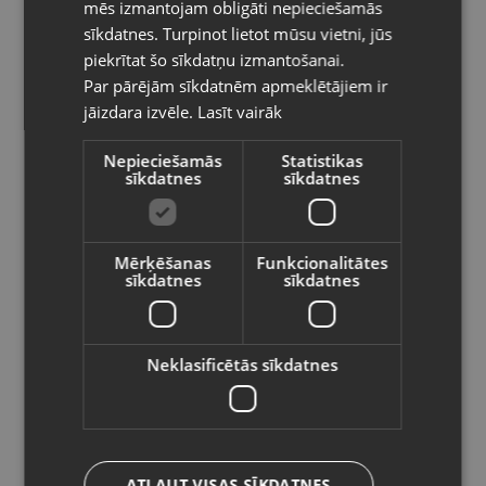
mēs izmantojam obligāti nepieciešamās
Kategorija:Dāvanu kastīte
LITHUANIAN
sīkdatnes. Turpinot lietot mūsu vietni, jūs
Izmērs(cm): 4x4x3
Pasūtījumi tiks piegādāti uz
piekrītat šo sīkdatņu izmantošanai.
izvēlēto valsti
1.50
€
Par pārējām sīkdatnēm apmeklētājiem ir
jāizdara izvēle.
Lasīt vairāk
Vietnes saturs būs attēlots izvēlētajā
valodā
Preces informācija
Nepieciešamās
Statistikas
sīkdatnes
sīkdatnes
Valsts
Kastītes
Kategorija
Mērķēšanas
Funkcionalitātes
178967
Kods
sīkdatnes
sīkdatnes
Valoda
Rīga, Juglas iela 45
Atrašanās vieta
Latviešu / Latvian
+371 27897226
Telefona numurs:
Neklasificētās sīkdatnes
Jauns (Garantija 24 mēneši)
Stāvoklis
Saglabāt
-
Komplektācija
ATĻAUT VISAS SĪKDATNES