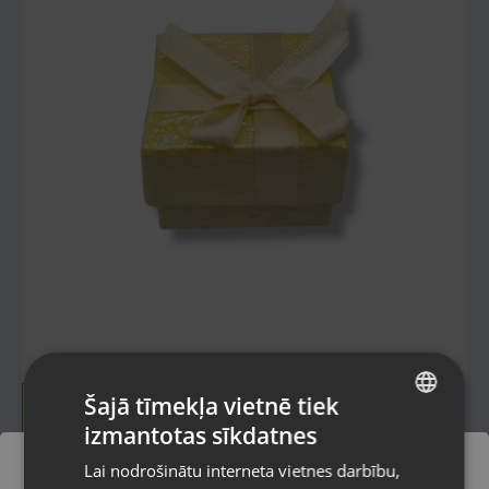
Šajā tīmekļa vietnē tiek
izmantotas sīkdatnes
LATVIAN
Lai nodrošinātu interneta vietnes darbību,
RUSSIAN