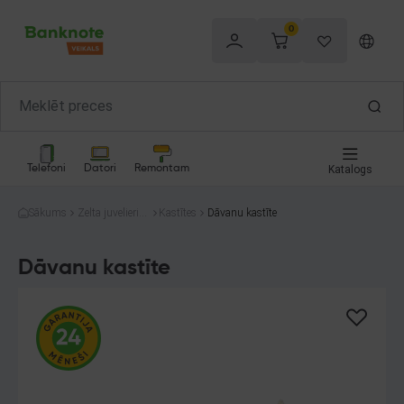
0
Telefoni
Datori
Remontam
Katalogs
Sākums
Zelta juvelierizs
Kastītes
Dāvanu kastīte
trādājumi
Dāvanu kastīte