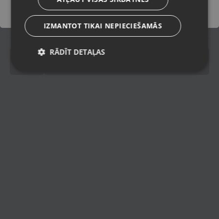
Piegādes veidi
IZMANTOT TIKAI NEPIECIEŠAMĀS
RĀDĪT DETAĻAS
pinning
Spinning