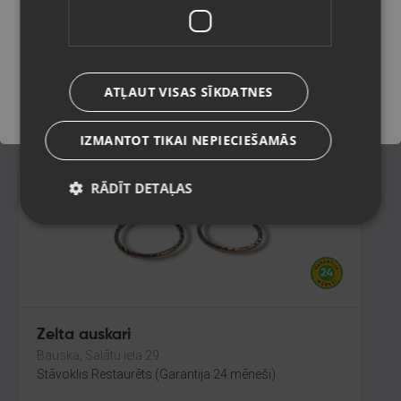
Rīga, Merķeļa iela 7
Stāvoklis Restaurēts (Garantija 24 mēneši)
Saglabāt
165.00
€
ATĻAUT VISAS SĪKDATNES
No
7.50
€
/mēn.
IZMANTOT TIKAI NEPIECIEŠAMĀS
RĀDĪT DETAĻAS
Zelta auskari
Bauska, Salātu iela 29
Stāvoklis Restaurēts (Garantija 24 mēneši)