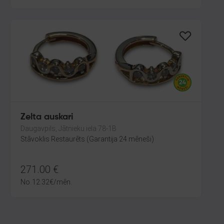
Zelta auskari
Daugavpils, Jātnieku iela 78-1B
Stāvoklis Restaurēts (Garantija 24 mēneši)
271.00
€
No
12.32
€
/mēn.