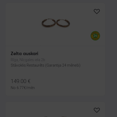
Zelta auskari
Rīga, Nīcgales iela 2b
Stāvoklis Restaurēts (Garantija 24 mēneši)
149.00
€
No
6.77
€
/mēn.