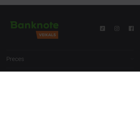
Preces
Palīdzība
Informācija
+371 27777762
P.-Pk. 09:00 - 18:00