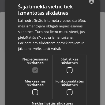
Šajā tīmekļa vietnē tiek
izmantotas sīkdatnes
LATVIAN
Zelta auskari
Lai nodrošinātu interneta vietnes darbību,
Rīga, Merķeļa iela 7
RUSSIAN
mēs izmantojam obligāti nepieciešamās
Stāvoklis Restaurēts (Garantija 24 mēneši)
LITHUANIAN
sīkdatnes. Turpinot lietot mūsu vietni, jūs
Pasūtījumi tiks piegādāti uz
piekrītat šo sīkdatņu izmantošanai.
izvēlēto valsti
270.00
€
Par pārējām sīkdatnēm apmeklētājiem ir
No
12.27
€
/mēn.
jāizdara izvēle.
Lasīt vairāk
Vietnes saturs būs attēlots izvēlētajā
valodā
Nepieciešamās
Statistikas
sīkdatnes
sīkdatnes
Valsts
Mērķēšanas
Funkcionalitātes
sīkdatnes
sīkdatnes
Valoda
Latviešu / Latvian
Neklasificētās sīkdatnes
Zelts Auskaru pāris