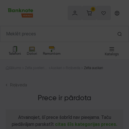
0
Telefoni
Datori
Remontam
Katalogs
Sākums
Zelta juvelierizs
Auskari
Riņķveida
Zelta auskari
trādājumi
Riņķveida
Prece ir pārdota
Atvainojiet, šī prece šobrīd nav pieejama. Taču
piedāvājam parskatīt
citas šīs kategorijas preces.