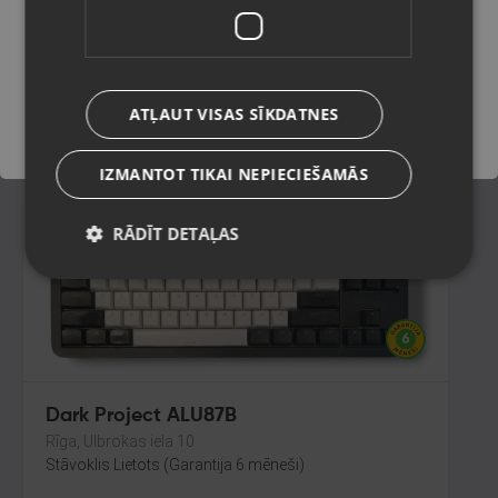
Rīga, Ieriķu iela 3
Stāvoklis Jauns (Garantija 24 mēneši)
Saglabāt
ATĻAUT VISAS SĪKDATNES
39.00
€
IZMANTOT TIKAI NEPIECIEŠAMĀS
RĀDĪT DETAĻAS
Dark Project ALU87B
Rīga, Ulbrokas iela 10
Stāvoklis Lietots (Garantija 6 mēneši)