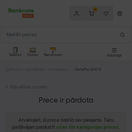
0
Telefoni
Datori
Remontam
Katalogs
Sākums
Datortehnika
Klaviatūras un
GamePro GK670
peles
Klaviatūras un peles
Prece ir pārdota
Atvainojiet, šī prece šobrīd nav pieejama. Taču
piedāvājam parskatīt
citas šīs kategorijas preces.