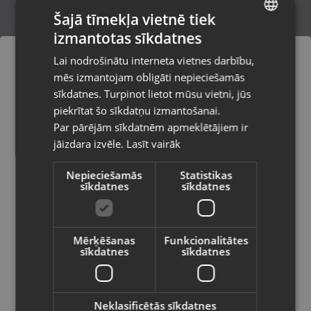
Šajā tīmekļa vietnē tiek
izmantotas sīkdatnes
LATVIAN
Battleron Action
Lai nodrošinātu interneta vietnes darbību,
Ventspils, Kuldīgas iela 26
RUSSIAN
mēs izmantojam obligāti nepieciešamās
Stāvoklis Lietots (Garantija 6 mēneši)
LITHUANIAN
sīkdatnes. Turpinot lietot mūsu vietni, jūs
Pasūtījumi tiks piegādāti uz
piekrītat šo sīkdatņu izmantošanai.
izvēlēto valsti
Par pārējām sīkdatnēm apmeklētājiem ir
11.00
€
jāizdara izvēle.
Lasīt vairāk
Vietnes saturs būs attēlots izvēlētajā
valodā
Nepieciešamās
Statistikas
sīkdatnes
sīkdatnes
Valsts
Mērķēšanas
Funkcionalitātes
sīkdatnes
sīkdatnes
Valoda
Latviešu / Latvian
Neklasificētās sīkdatnes
Genesis THOR 660 G2