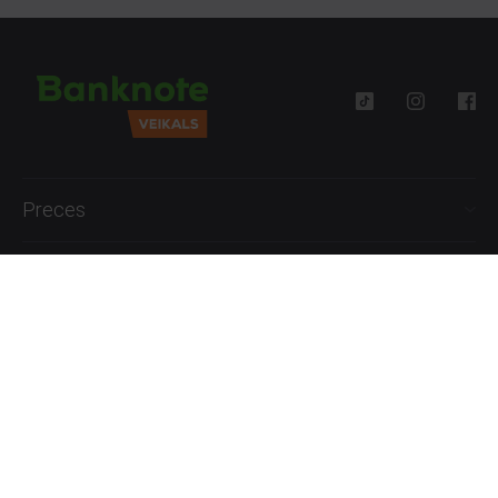
Preces
Palīdzība
Informācija
+371 27777762
P.-Pk. 09:00 - 18:00