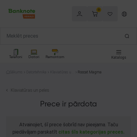
0
Telefoni
Datori
Remontam
Katalogs
Sākums
Datortehnika
Klaviatūras un
Roccat Magma
peles
Klaviatūras un peles
Prece ir pārdota
Atvainojiet, šī prece šobrīd nav pieejama. Taču
piedāvājam parskatīt
citas šīs kategorijas preces.