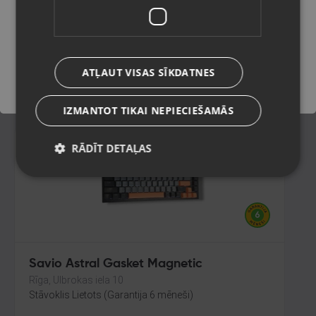
Rīga, Jūrmalas gatve 30
Stāvoklis Lietots (Garantija 6 mēneši)
Saglabāt
ATĻAUT VISAS SĪKDATNES
30.00
€
IZMANTOT TIKAI NEPIECIEŠAMĀS
RĀDĪT DETAĻAS
Savio Astral Gasket Magnetic
Rīga, Ulbrokas iela 10
Stāvoklis Lietots (Garantija 6 mēneši)