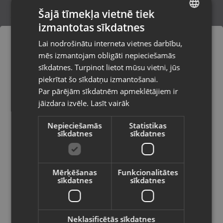
Šajā tīmekļa vietnē tiek
izmantotas sīkdatnes
LATVIAN
Apple A2450 ENG/RUS
Lai nodrošinātu interneta vietnes darbību,
Rīga, Melnsila iela 22
RUSSIAN
mēs izmantojam obligāti nepieciešamās
Stāvoklis Lietots (Garantija 6 mēneši)
LITHUANIAN
sīkdatnes. Turpinot lietot mūsu vietni, jūs
Pasūtījumi tiks piegādāti uz
piekrītat šo sīkdatņu izmantošanai.
izvēlēto valsti
Par pārējām sīkdatnēm apmeklētājiem ir
49.00
€
jāizdara izvēle.
Lasīt vairāk
Vietnes saturs būs attēlots izvēlētajā
valodā
Nepieciešamās
Statistikas
sīkdatnes
sīkdatnes
Valsts
Mērķēšanas
Funkcionalitātes
sīkdatnes
sīkdatnes
Valoda
Latviešu / Latvian
Neklasificētās sīkdatnes
Trust Callaz